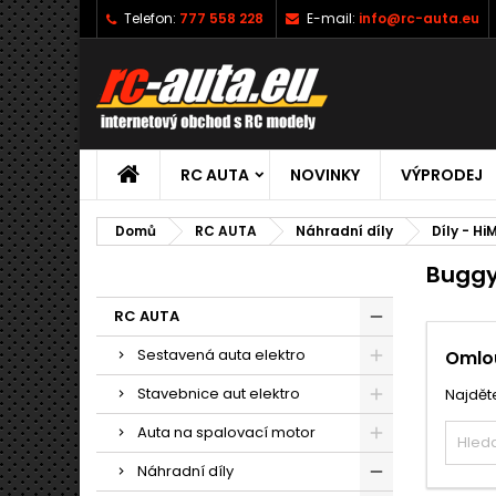
Telefon:
777 558 228
E-mail:
info@rc-auta.eu
RC AUTA
NOVINKY
VÝPRODEJ
Domů
RC AUTA
Náhradní díly
Díly - Hi
Buggy
RC AUTA
Sestavená auta elektro
Omlou
Stavebnice aut elektro
Najděte
Auta na spalovací motor
Náhradní díly