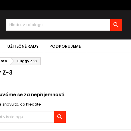

UŽITEČNÉ RADY
PODPORUJEME
Moto
Buggy Z-3
 Z-3
váme se za nepříjemnosti.
 znovu to, co hledáte
