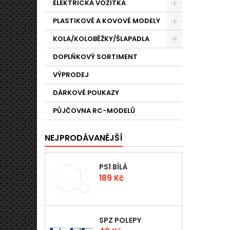
ELEKTRICKÁ VOZÍTKA
PLASTIKOVÉ A KOVOVÉ MODELY
KOLA/KOLOBĚŽKY/ŠLAPADLA
DOPLŇKOVÝ SORTIMENT
VÝPRODEJ
DÁRKOVÉ POUKAZY
PŮJČOVNA RC-MODELŮ
NEJPRODÁVANÉJŠÍ
PS1 BÍLÁ
Cena
189 Kč
SPZ POLEPY