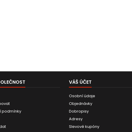
POLEČNOST
VÁŠ ÚČET
Osobní údaje
povat
Objednávky
í podmínky
Dobropisy
Adresy
dat
Slevové kupóny