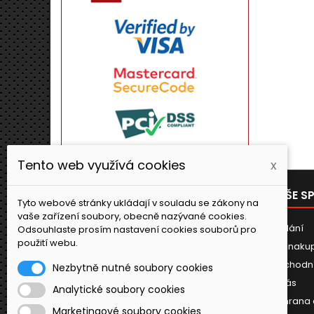
Tento web využívá cookies
x
PRODUKTY
NAŠE S
Tyto webové stránky ukládají v souladu se zákony na
vaše zařízení soubory, obecně nazývané cookies.
Novinky
Dodání
Odsouhlaste prosím nastavení cookies souborů pro
použití webu.
Jak naku
Obchodn
Nezbytně nutné soubory cookies
O nás
Analytické soubory cookies
Ochrana 
Marketingové soubory cookies