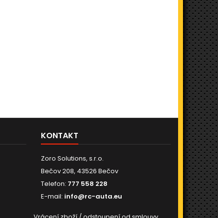
KONTAKT
Zoro Solutions, s.r.o.
Bečov 208, 43526 Bečov
Telefon:
777 558 228
E-mail:
info@rc-auta.eu
Vrácení zboží / odstoupení od smlouvy