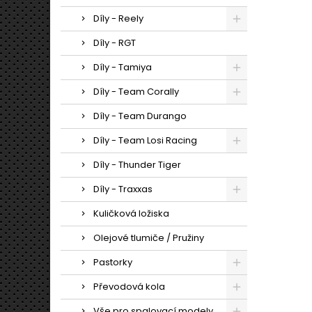
Díly - Reely
Díly - RGT
Díly - Tamiya
Díly - Team Corally
Díly - Team Durango
Díly - Team Losi Racing
Díly - Thunder Tiger
Díly - Traxxas
Kuličková ložiska
Olejové tlumiče / Pružiny
Pastorky
Převodová kola
Vše pro spalovací modely