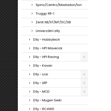
Spino/Centro/Mastadon/Ion
Truggy XR-1
Zenit XB/XT/MT/SC/XB
Univerzální díly
Díly - Hobbytech
Díly - HPI Maverick
Díly - HPI Racing
Díly - Kavan
Díly - Losi
Díly - LRP
Díly - MCD
Díly - Mugen Seiki
Díly - RC4WD