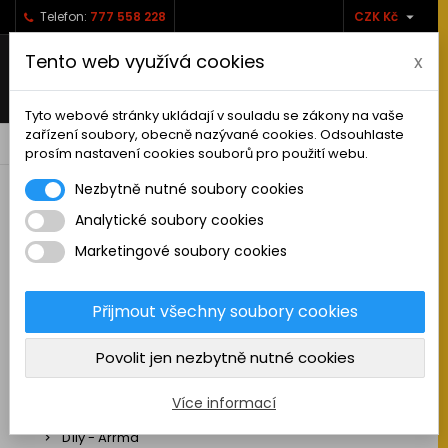

Telefon:
777 558 228
CZK Kč
Tento web využívá cookies
x
Tyto webové stránky ukládají v souladu se zákony na vaše
zařízení soubory, obecně nazývané cookies. Odsouhlaste
0



shopping_cart
prosím nastavení cookies souborů pro použití webu.
Nezbytně nutné soubory cookies
Analytické soubory cookies
RC AUTA
Marketingové soubory cookies
Sestavená auta elektro
Stavebnice aut elektro
Přijmout všechny soubory cookies
Auta na spalovací motor
Povolit jen nezbytně nutné cookies
Náhradní díly
Díly - ABSIMA
Více informací
Díly - Arrma