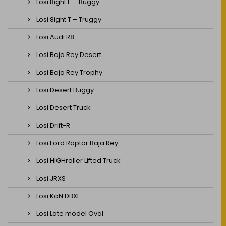
Losi 8ight E – Buggy
Losi 8ight T – Truggy
Losi Audi R8
Losi Baja Rey Desert
Losi Baja Rey Trophy
Losi Desert Buggy
Losi Desert Truck
Losi Drift-R
Losi Ford Raptor Baja Rey
Losi HIGHroller Lifted Truck
Losi JRXS
Losi KaN DBXL
Losi Late model Oval