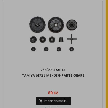
ZNAČKA:
TAMIYA
TAMIYA 51723 MB-01 G PARTS GEARS
Cena
89 Kč
Přidat do košíku
