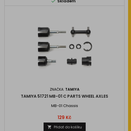

Skladem
ZNAČKA:
TAMIYA
TAMIYA 51721 MB-01 C PARTS WHEEL AXLES
MB-01 Chassis
Cena
129 Kč
Přidat do košíku
