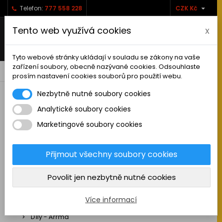

Telefon:
777 558 228
CZK Kč
Tento web využívá cookies
x
Tyto webové stránky ukládají v souladu se zákony na vaše
zařízení soubory, obecně nazývané cookies. Odsouhlaste
0



shopping_cart
prosím nastavení cookies souborů pro použití webu.
Nezbytně nutné soubory cookies
Analytické soubory cookies
RC AUTA
Marketingové soubory cookies
Sestavená auta elektro
Stavebnice aut elektro
Přijmout všechny soubory cookies
Auta na spalovací motor
Povolit jen nezbytně nutné cookies
Náhradní díly
Díly - ABSIMA
Více informací
Díly - Arrma