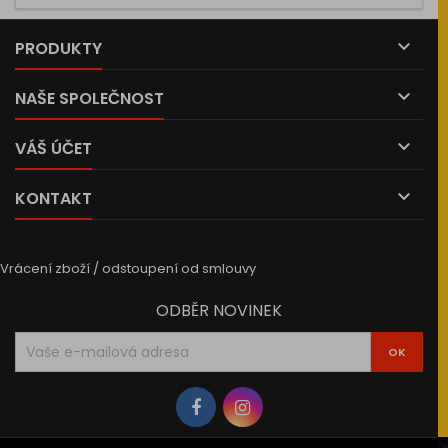

PRODUKTY

NAŠE SPOLEČNOST

VÁŠ ÚČET

KONTAKT
Vrácení zboží / odstoupení od smlouvy
ODBĚR NOVINEK