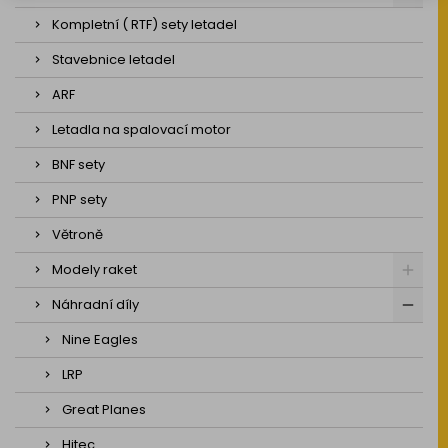
Kompletní ( RTF) sety letadel
Stavebnice letadel
ARF
Letadla na spalovací motor
BNF sety
PNP sety
Větroně
Modely raket
Náhradní díly
Nine Eagles
LRP
Great Planes
Hitec