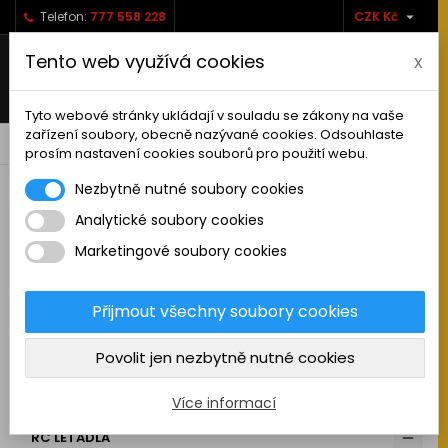

Telefon:
777 558 228
CZK Kč
Tento web využívá cookies
x
Tyto webové stránky ukládají v souladu se zákony na vaše
zařízení soubory, obecně nazývané cookies. Odsouhlaste
0



shopping_cart
prosím nastavení cookies souborů pro použití webu.
Nezbytně nutné soubory cookies
Analytické soubory cookies
RC AUTA
Marketingové soubory cookies
KAMIONY A NÁKLADNÍ AUTA
MAKETOVÉ DOPLŇKY
Přijmout všechny soubory cookies
STAVEBNÍ STROJE
Povolit jen nezbytně nutné cookies
LODĚ
MOTOCYKLY
Více informací
RC LETADLA