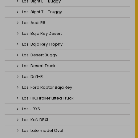
Losi 8ight E – Buggy
Losi 8ight T – Truggy
Losi Audi R8
Losi Baja Rey Desert
Losi Baja Rey Trophy
Losi Desert Buggy
Losi Desert Truck
Losi Drift-R
Losi Ford Raptor Baja Rey
Losi HIGHroller Lifted Truck
Losi JRXS
Losi KaN DBXL
Losi Late model Oval