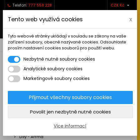

Telefon:
777 558 228
CZK Kč
Tento web využívá cookies
x
Tyto webové stránky ukládají v souladu se zákony na vaše
zařízení soubory, obecně nazývané cookies. Odsouhlaste
0



shopping_cart
prosím nastavení cookies souborů pro použití webu.
Nezbytně nutné soubory cookies
Analytické soubory cookies
RC AUTA
Marketingové soubory cookies
Sestavená auta elektro
Stavebnice aut elektro
Přijmout všechny soubory cookies
Auta na spalovací motor
Povolit jen nezbytně nutné cookies
Náhradní díly
Díly - ABSIMA
Více informací
Díly - Arrma