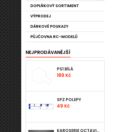
DOPLŇKOVÝ SORTIMENT
VÝPRODEJ
DÁRKOVÉ POUKAZY
PŮJČOVNA RC-MODELŮ
NEJPRODÁVANÉJŠÍ
PS1 BÍLÁ
Cena
189 Kč
SPZ POLEPY
Cena
49 Kč
KAROSERIE OCTAVIA WRC