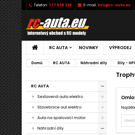
Telefon:
777 558 228
E-mail:
info@rc-auta.eu
RC AUTA
NOVINKY
VÝPRODEJ
Domů
RC AUTA
Náhradní díly
Díly - HP
Troph
RC AUTA
Sestavená auta elektro
Omlou
Stavebnice aut elektro
Najděte
Auta na spalovací motor
Náhradní díly