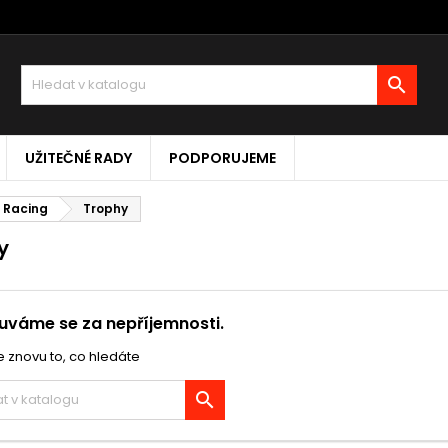

UŽITEČNÉ RADY
PODPORUJEME
I Racing
Trophy
y
váme se za nepříjemnosti.
 znovu to, co hledáte
