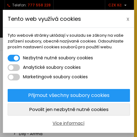

Telefon:
777 558 228
CZK Kč
Tento web využívá cookies
x
Tyto webové stránky ukládají v souladu se zákony na vaše
zařízení soubory, obecně nazývané cookies. Odsouhlaste
0



shopping_cart
prosím nastavení cookies souborů pro použití webu.
Nezbytně nutné soubory cookies
Analytické soubory cookies
RC AUTA
Marketingové soubory cookies
Sestavená auta elektro
Stavebnice aut elektro
Přijmout všechny soubory cookies
Auta na spalovací motor
Povolit jen nezbytně nutné cookies
Náhradní díly
Díly - ABSIMA
Více informací
Díly - Arrma