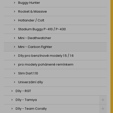
Buggy Hunter
Rocket & Massive
Hotlander / Colt
Stadium Buggy P-410 / P-430
Mini - Deathwatcher
Mini - Carbon Fighter
Díly pro benzínové modely 1:5 / 1:6
pro modely pohánené remínkem
Slim Dart 1:10
Univerzální díly
Díly - RGT
Díly - Tamiya
Díly - Team Corally