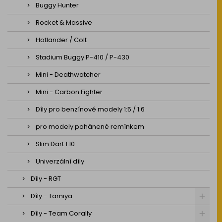
Buggy Hunter
Rocket & Massive
Hotlander / Colt
Stadium Buggy P-410 / P-430
Mini - Deathwatcher
Mini - Carbon Fighter
Díly pro benzínové modely 1:5 / 1:6
pro modely pohánené remínkem
Slim Dart 1:10
Univerzální díly
Díly - RGT
Díly - Tamiya
Díly - Team Corally