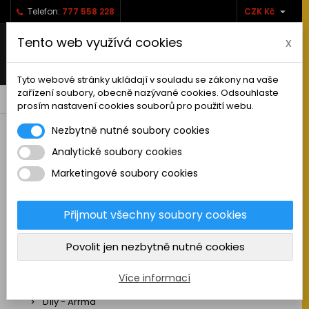

Telefon:
777 558 228
CZK Kč
Tento web využívá cookies
x
Tyto webové stránky ukládají v souladu se zákony na vaše
zařízení soubory, obecně nazývané cookies. Odsouhlaste
0



shopping_cart
prosím nastavení cookies souborů pro použití webu.
Nezbytně nutné soubory cookies
Analytické soubory cookies
RC AUTA
Marketingové soubory cookies
Sestavená auta elektro
Stavebnice aut elektro
Přijmout všechny soubory cookies
Auta na spalovací motor
Povolit jen nezbytně nutné cookies
Náhradní díly
Díly - ABSIMA
Více informací
Díly - Arrma