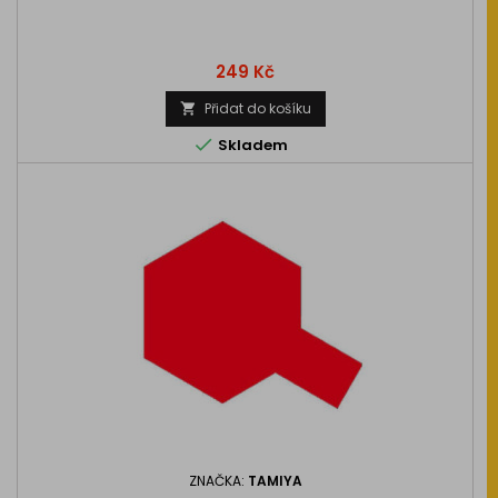
Cena
249 Kč
Přidat do košíku


Skladem
ZNAČKA:
TAMIYA