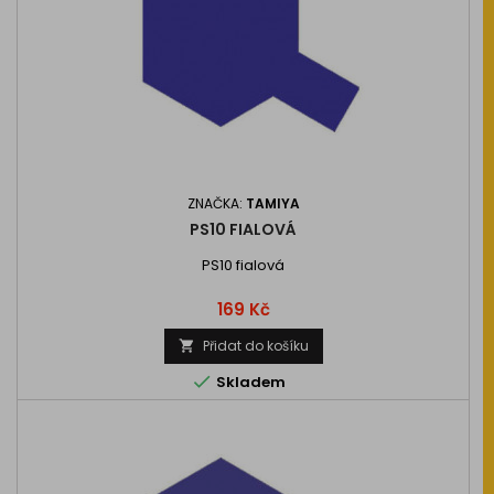
ZNAČKA:
TAMIYA
PS10 FIALOVÁ
PS10 fialová
Cena
169 Kč
Přidat do košíku


Skladem