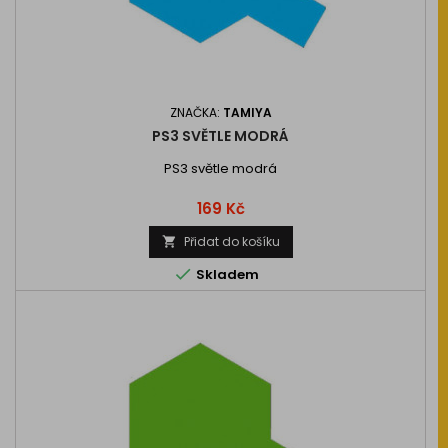
ZNAČKA:
TAMIYA
PS3 SVĚTLE MODRÁ
PS3 světle modrá
Cena
169 Kč
Přidat do košíku


Skladem