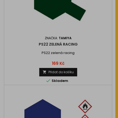
ZNAČKA:
TAMIYA
PS22 ZELENÁ RACING
PS22 zelená racing
Cena
169 Kč
Přidat do košíku


Skladem