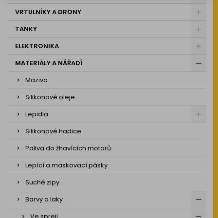
VRTULNÍKY A DRONY
TANKY
ELEKTRONIKA
MATERIÁLY A NÁŘADÍ
Maziva
Silikonové oleje
Lepidla
Silikonové hadice
Paliva do žhavících motorů
Lepící a maskovací pásky
Suché zipy
Barvy a laky
Ve spreji