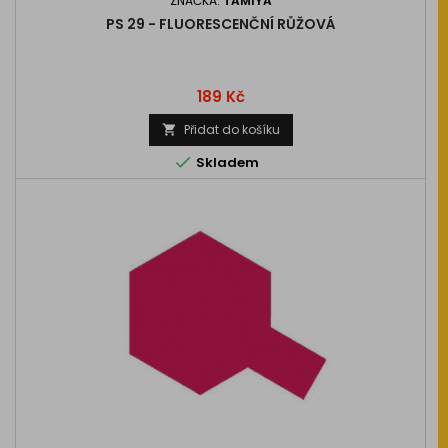
ZNAČKA:
TAMIYA
PS 29 - FLUORESCENČNÍ RŮŽOVÁ
Cena
189 Kč
Přidat do košíku


Skladem