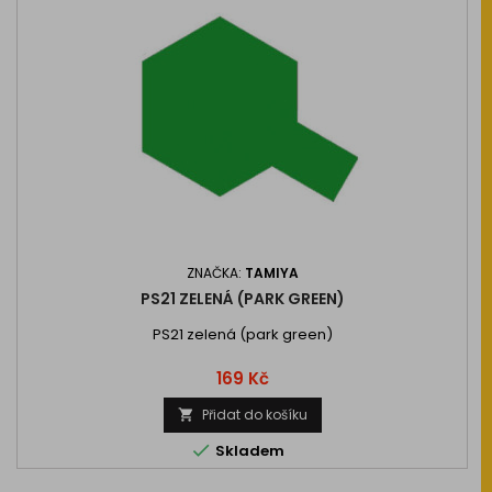
ZNAČKA:
TAMIYA
PS21 ZELENÁ (PARK GREEN)
PS21 zelená (park green)
Cena
169 Kč
Přidat do košíku


Skladem