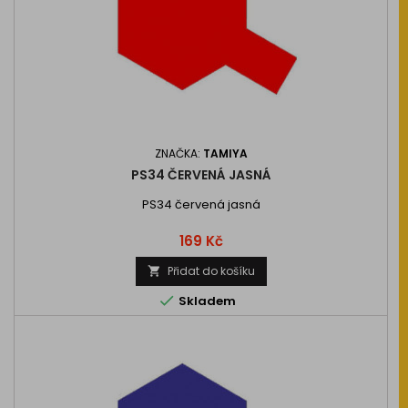
ZNAČKA:
TAMIYA
PS34 ČERVENÁ JASNÁ
PS34 červená jasná
Cena
169 Kč
Přidat do košíku


Skladem