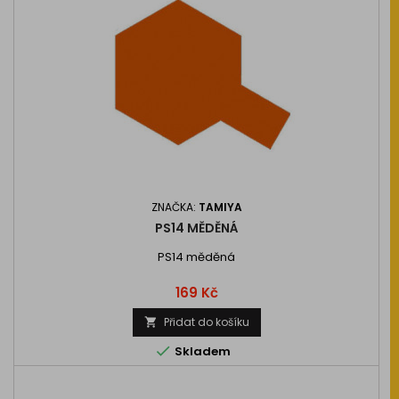
ZNAČKA:
TAMIYA
PS14 MĚDĚNÁ
PS14 měděná
Cena
169 Kč
Přidat do košíku


Skladem