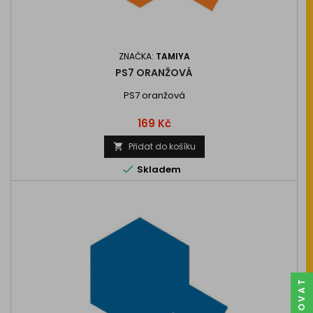
ZNAČKA:
TAMIYA
PS7 ORANŽOVÁ
PS7 oranžová
Cena
169 Kč
Přidat do košíku


Skladem
FILTROVAT