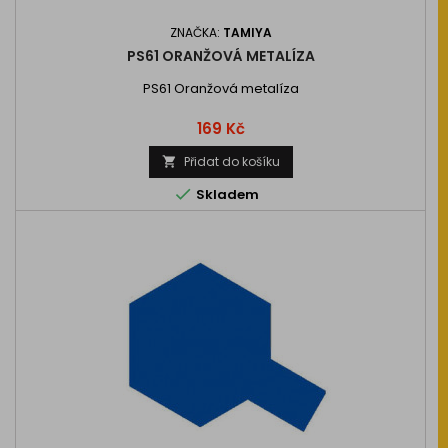
ZNAČKA:
TAMIYA
PS61 ORANŽOVÁ METALÍZA
PS61 Oranžová metalíza
Cena
169 Kč
Přidat do košíku


Skladem