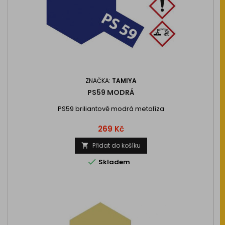
ZNAČKA:
TAMIYA
PS59 MODRÁ
PS59 briliantově modrá metalíza
Cena
269 Kč
Přidat do košíku


Skladem