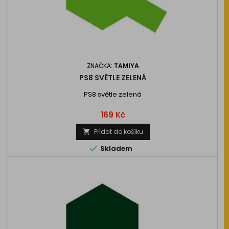
ZNAČKA:
TAMIYA
PS8 SVĚTLE ZELENÁ
PS8 světle zelená
Cena
169 Kč
Přidat do košíku


Skladem