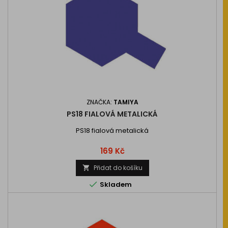
ZNAČKA:
TAMIYA
PS18 FIALOVÁ METALICKÁ
PS18 fialová metalická
Cena
169 Kč
Přidat do košíku


Skladem