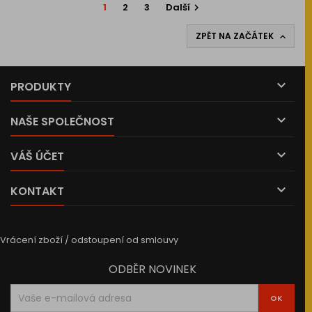
1
2
3
Další

ZPĚT NA ZAČÁTEK


PRODUKTY

NAŠE SPOLEČNOST

VÁŠ ÚČET

KONTAKT
Vrácení zboží / odstoupení od smlouvy
ODBĚR NOVINEK