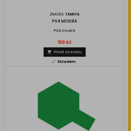
ZNAČKA:
TAMIYA
PS4 MODRÁ
PS4 modrá
Cena
169 Kč
Přidat do košíku


Skladem