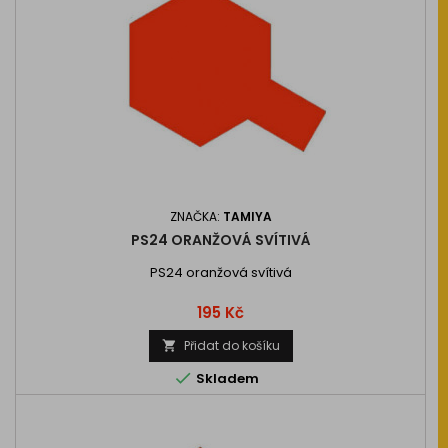
ZNAČKA:
TAMIYA
PS24 ORANŽOVÁ SVÍTIVÁ
PS24 oranžová svítivá
Cena
195 Kč
Přidat do košíku


Skladem