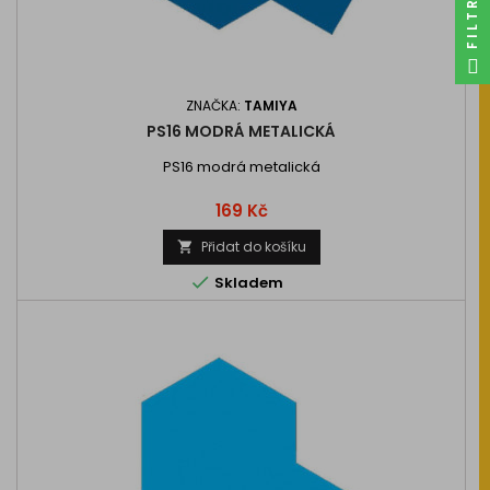
ZNAČKA:
TAMIYA
PS16 MODRÁ METALICKÁ
PS16 modrá metalická
Cena
169 Kč
Přidat do košíku


Skladem