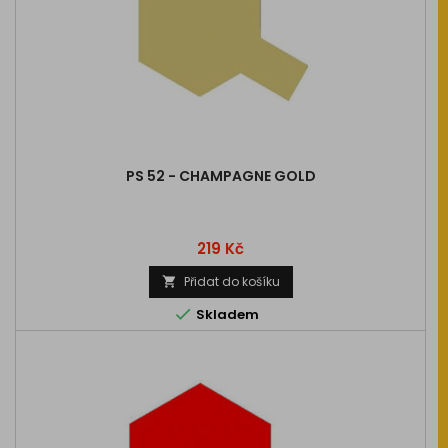
PS 52 - CHAMPAGNE GOLD
Cena
219 Kč
Přidat do košíku


Skladem