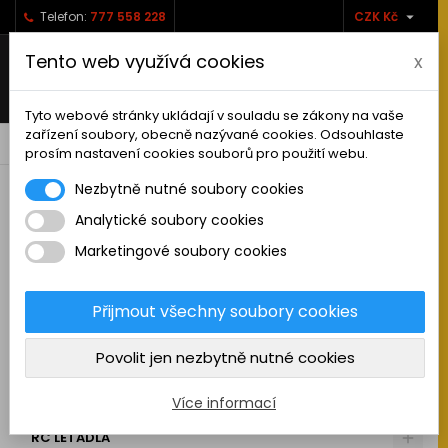

Telefon:
777 558 228
CZK Kč
Tento web využívá cookies
x
Tyto webové stránky ukládají v souladu se zákony na vaše
zařízení soubory, obecně nazývané cookies. Odsouhlaste
0



shopping_cart
prosím nastavení cookies souborů pro použití webu.
Nezbytně nutné soubory cookies
Analytické soubory cookies
RC AUTA
Marketingové soubory cookies
KAMIONY A NÁKLADNÍ AUTA
MAKETOVÉ DOPLŇKY
Přijmout všechny soubory cookies
STAVEBNÍ STROJE
Povolit jen nezbytně nutné cookies
LODĚ
MOTOCYKLY
Více informací
RC LETADLA