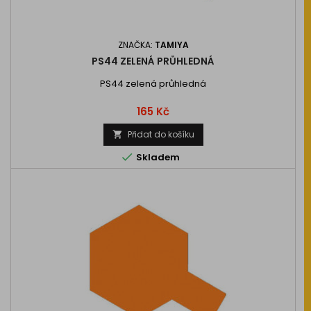
ZNAČKA:
TAMIYA
PS44 ZELENÁ PRŮHLEDNÁ
PS44 zelená průhledná
Cena
165 Kč
Přidat do košíku


Skladem