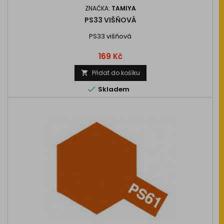
ZNAČKA:
TAMIYA
PS33 VIŠŇOVÁ
PS33 višňová
Cena
169 Kč
Přidat do košíku


Skladem