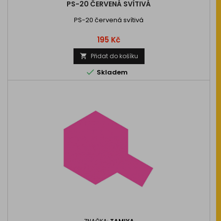
PS-20 ČERVENÁ SVÍTIVÁ
PS-20 červená svítivá
Cena
195 Kč
Přidat do košíku


Skladem