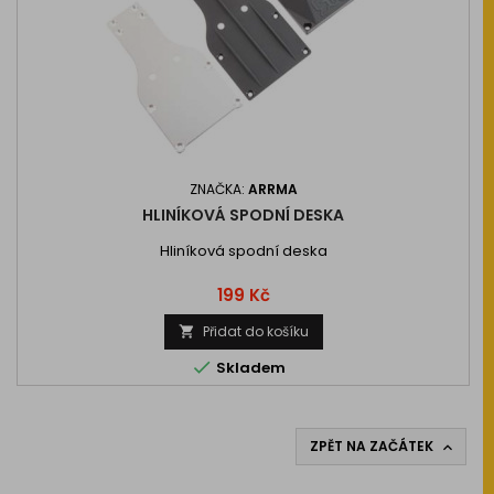
ZNAČKA:
ARRMA
HLINÍKOVÁ SPODNÍ DESKA
Hliníková spodní deska
Cena
199 Kč
Přidat do košíku


Skladem
ZPĚT NA ZAČÁTEK
