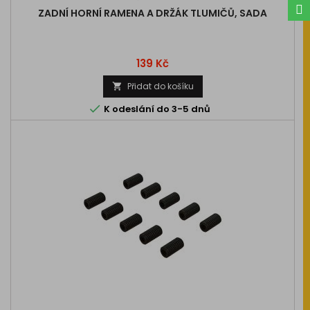
ZADNÍ HORNÍ RAMENA A DRŽÁK TLUMIČŮ, SADA
Cena
139 Kč
Přidat do košíku


K odeslání do 3-5 dnů