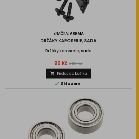
ZNAČKA:
ARRMA
DRŽÁKY KAROSERIE, SADA
Držáky karoserie, sada
Cena
Běžná
99 Kč
399 Kč
cena
Přidat do košíku


Skladem