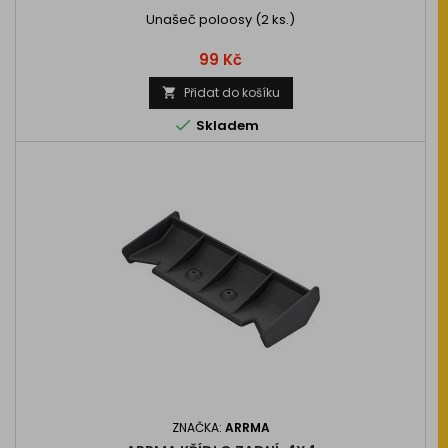
Unašeč poloosy (2 ks.)
Cena
99 Kč
Přidat do košíku


Skladem
ZNAČKA:
ARRMA