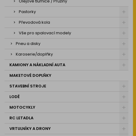
Olejové tlumiče / Pružiny
Pastorky
Převodová kola
Vše pro spalovací modely
Pneu a disky
Karoserie/doplňky
KAMIONY A NÁKLADNÍ AUTA
MAKETOVÉ DOPLŇKY
STAVEBNÍ STROJE
LODĚ
MOTOCYKLY
RC LETADLA
VRTULNÍKY A DRONY