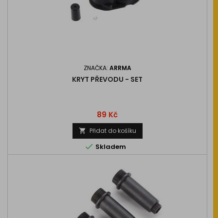
ZNAČKA:
ARRMA
KRYT PŘEVODU - SET
Cena
89 Kč
Přidat do košíku


Skladem