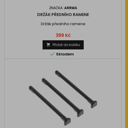
ZNAČKA:
ARRMA
DRŽÁK PŘEDNÍHO RAMENE
Držák předního ramene
Cena
399 Kč
Přidat do košíku


Skladem