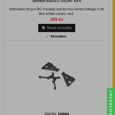
ARRMA KŘÍDLO ZADNÍ: 4X4
Náhradní díl pro RC modely aut Arrma Senton Mega a 3S
BLX: křídlo zadní: 4x4.
Cena
289 Kč
Přidat do košíku


Skladem
FILTROVAT
ZNAČKA:
ARRMA