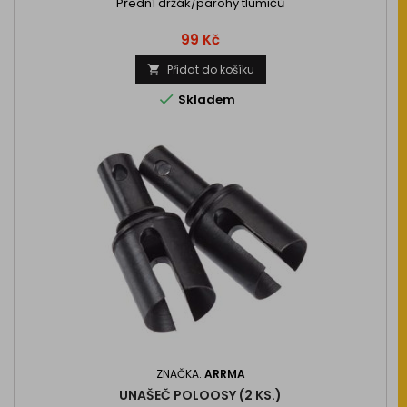
Přední držák/parohy tlumičů
Cena
99 Kč
Přidat do košíku


Skladem
ZNAČKA:
ARRMA
UNAŠEČ POLOOSY (2 KS.)