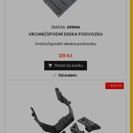
ZNAČKA:
ARRMA
VRCHNÍ/SPODNÍ DESKA PODVOZKU
Vrchní/spodní deska podvozku
Cena
129 Kč
Přidat do košíku


Skladem
- 300 Kč