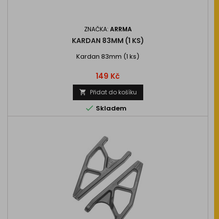
ZNAČKA:
ARRMA
KARDAN 83MM (1 KS)
Kardan 83mm (1 ks)
Cena
149 Kč
Přidat do košíku


Skladem