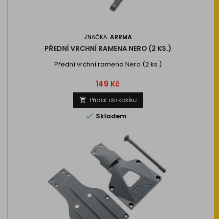
ZNAČKA:
ARRMA
PŘEDNÍ VRCHNÍ RAMENA NERO (2 KS.)
Přední vrchní ramena Nero (2 ks.)
Cena
149 Kč
Přidat do košíku


Skladem