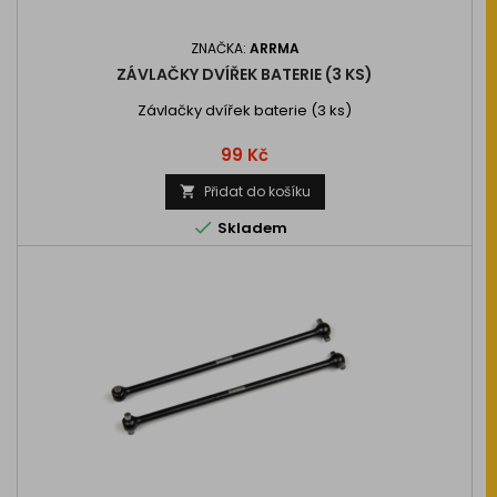
ZNAČKA:
ARRMA
ZÁVLAČKY DVÍŘEK BATERIE (3 KS)
Závlačky dvířek baterie (3 ks)
Cena
99 Kč
Přidat do košíku


Skladem