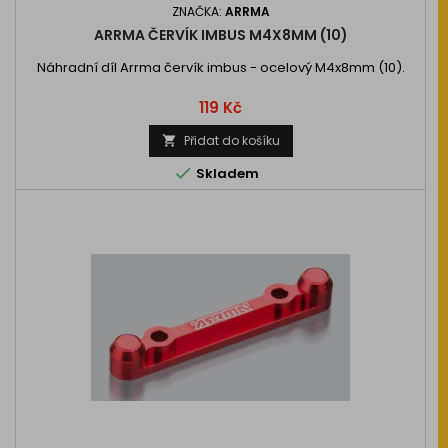
ZNAČKA:
ARRMA
ARRMA ČERVÍK IMBUS M4X8MM (10)
Náhradní díl Arrma červík imbus - ocelový M4x8mm (10).
Cena
119 Kč
Přidat do košíku


Skladem