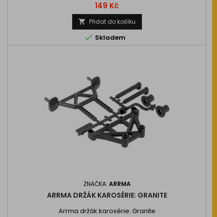
Cena
149 Kč
Přidat do košíku


Skladem
ZNAČKA:
ARRMA
ARRMA DRŽÁK KAROSÉRIE: GRANITE
Arrma držák karosérie: Granite