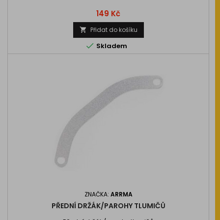
Cena
149 Kč
Přidat do košíku


Skladem
ZNAČKA:
ARRMA
PŘEDNÍ DRŽÁK/PAROHY TLUMIČŮ