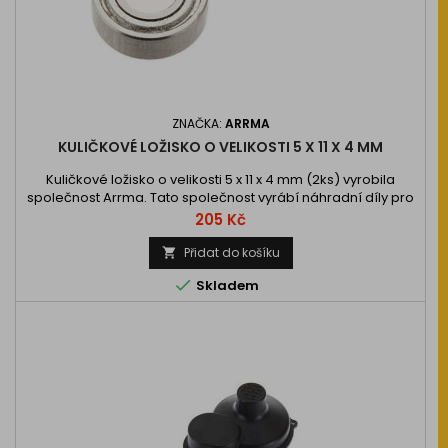
ZNAČKA:
ARRMA
KULIČKOVÉ LOŽISKO O VELIKOSTI 5 X 11 X 4 MM
Kuličkové ložisko o velikosti 5 x 11 x 4 mm (2ks) vyrobila
společnost Arrma. Tato společnost vyrábí náhradní díly pro
RC modely z kvalitních materiálů, které zaručí dlouhou
Cena
205 Kč
životnost.
Přidat do košíku


Skladem