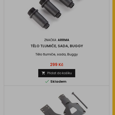
ZNAČKA:
ARRMA
TĚLO TLUMIČE, SADA, BUGGY
Tělo tlumiče, sada, Buggy
Cena
299 Kč
Přidat do košíku


Skladem