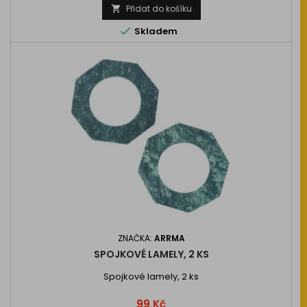
Přidat do košíku


Skladem
ZNAČKA:
ARRMA
SPOJKOVÉ LAMELY, 2 KS
Spojkové lamely, 2 ks
Cena
99 Kč