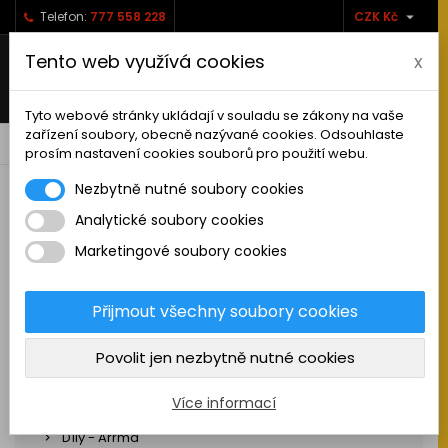

Telefon:
777 558 228
CZK Kč
Tento web využívá cookies
x
Tyto webové stránky ukládají v souladu se zákony na vaše
zařízení soubory, obecně nazývané cookies. Odsouhlaste
0



shopping_cart
prosím nastavení cookies souborů pro použití webu.
Nezbytně nutné soubory cookies
Analytické soubory cookies
RC AUTA
Marketingové soubory cookies
Sestavená auta elektro
Stavebnice aut elektro
Přijmout všechny soubory cookies
Auta na spalovací motor
Povolit jen nezbytně nutné cookies
Náhradní díly
Díly - ABSIMA
Více informací
Díly - Arrma