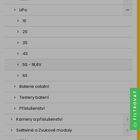
LiPo
1S
2S
3S
4S
5S - 18,6V
6S
Baterie ostatní
FILTROVAT
Testery baterií
Příslušenství
Kamery a příslušenství
Světelné a Zvukové moduly