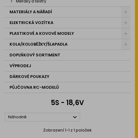
Měřáky a testry
MATERIÁLY A NÁŘADÍ
ELEKTRICKÁ VOZÍTKA
PLASTIKOVÉ A KOVOVÉ MODELY
KOLA/KOLOBĚŽKY/ŠLAPADLA
DOPLŇKOVÝ SORTIMENT
VÝPRODEJ
DÁRKOVÉ POUKAZY
PŮJČOVNA RC-MODELŮ
5S - 18,6V

Náhodně
Zobrazení 1-1 z 1 položek