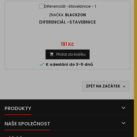
ZNAČKA:
BLACKZON
DIFERENCIÁL -STAVEBNICE
Cena
191 Kč
Přidat do košíku


K odeslání do 3-5 dnů
ZPĚT NA ZAČÁTEK


PRODUKTY

NAŠE SPOLEČNOST