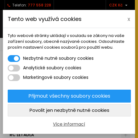

Telefon:
777 558 228
CZK Kč
Tento web využívá cookies
x
Tyto webové stránky ukládají v souladu se zákony na vaše
zařízení soubory, obecně nazývané cookies. Odsouhlaste
0



shopping_cart
prosím nastavení cookies souborů pro použití webu.
Nezbytně nutné soubory cookies
Analytické soubory cookies
RC AUTA
Marketingové soubory cookies
KAMIONY A NÁKLADNÍ AUTA
MAKETOVÉ DOPLŇKY
Přijmout všechny soubory cookies
STAVEBNÍ STROJE
Povolit jen nezbytně nutné cookies
LODĚ
MOTOCYKLY
Více informací
RC LETADLA