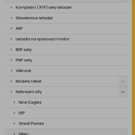
Kompletní ( RTF) sety letadel
Stavebnice letadel
ARF
Letadla na spalovací motor
BNF sety
PNP sety
Větroně
Modely raket
Náhradní díly
Nine Eagles
LRP
Great Planes
Hitec