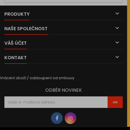

PRODUKTY

NAŠE SPOLEČNOST

VÁŠ ÚČET

KONTAKT
Vrácení zboží / odstoupení od smlouvy
ODBĚR NOVINEK