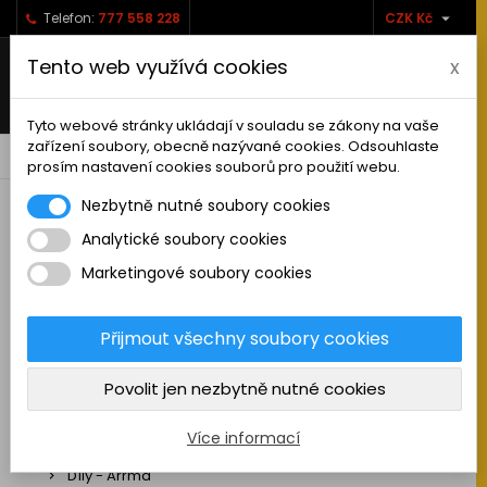

Telefon:
777 558 228
CZK Kč
Tento web využívá cookies
x
Tyto webové stránky ukládají v souladu se zákony na vaše
zařízení soubory, obecně nazývané cookies. Odsouhlaste
0



shopping_cart
prosím nastavení cookies souborů pro použití webu.
Nezbytně nutné soubory cookies
Analytické soubory cookies
RC AUTA
Marketingové soubory cookies
Sestavená auta elektro
Stavebnice aut elektro
Přijmout všechny soubory cookies
Auta na spalovací motor
Povolit jen nezbytně nutné cookies
Náhradní díly
Díly - ABSIMA
Více informací
Díly - Arrma