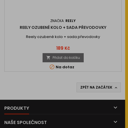
ZNAČKA:
REELY
REELY OZUBENÉ KOLO + SADA PŘEVODOVKY
Reely ozubené kolo + sada převodovky
Cena
189 Kč
Přidat do košíku


Na dotaz
ZPĚT NA ZAČÁTEK


PRODUKTY

NAŠE SPOLEČNOST