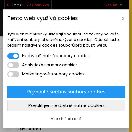

Telefon:
777 558 228
CZK Kč
Tento web využívá cookies
x
Tyto webové stránky ukládají v souladu se zákony na vaše
zařízení soubory, obecně nazývané cookies. Odsouhlaste
0



shopping_cart
prosím nastavení cookies souborů pro použití webu.
Nezbytně nutné soubory cookies
Analytické soubory cookies
RC AUTA
Marketingové soubory cookies
Sestavená auta elektro
Stavebnice aut elektro
Přijmout všechny soubory cookies
Auta na spalovací motor
Povolit jen nezbytně nutné cookies
Náhradní díly
Díly - ABSIMA
Více informací
Díly - Arrma