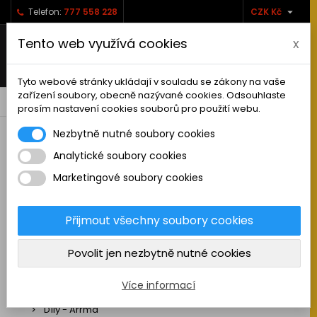

Telefon:
777 558 228
CZK Kč
Tento web využívá cookies
x
Tyto webové stránky ukládají v souladu se zákony na vaše
zařízení soubory, obecně nazývané cookies. Odsouhlaste
0



shopping_cart
prosím nastavení cookies souborů pro použití webu.
Nezbytně nutné soubory cookies
Analytické soubory cookies
RC AUTA
Marketingové soubory cookies
Sestavená auta elektro
Stavebnice aut elektro
Přijmout všechny soubory cookies
Auta na spalovací motor
Povolit jen nezbytně nutné cookies
Náhradní díly
Díly - ABSIMA
Více informací
Díly - Arrma