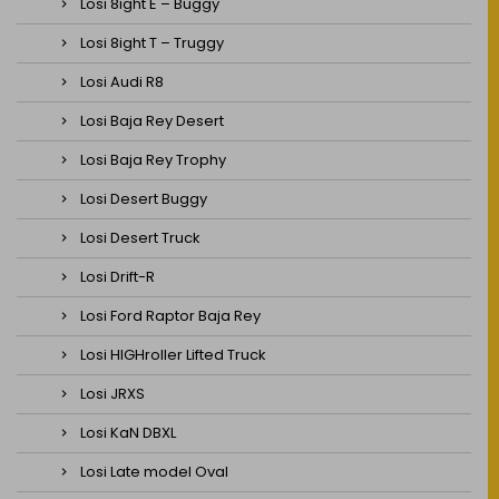
Losi 8ight E – Buggy
Losi 8ight T – Truggy
Losi Audi R8
Losi Baja Rey Desert
Losi Baja Rey Trophy
Losi Desert Buggy
Losi Desert Truck
Losi Drift-R
Losi Ford Raptor Baja Rey
Losi HIGHroller Lifted Truck
Losi JRXS
Losi KaN DBXL
Losi Late model Oval