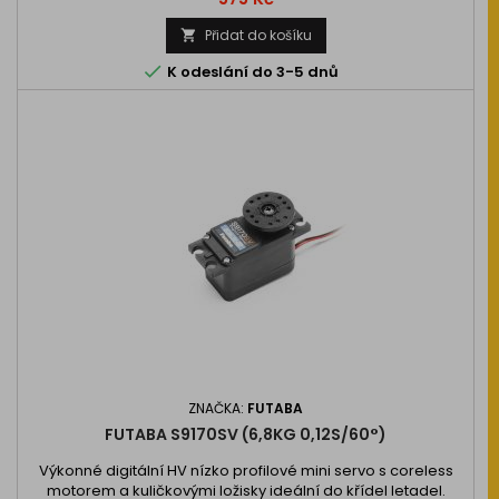
4,0kg.cm, rychlost 0,08s…
Přidat do košíku


K odeslání do 3-5 dnů
ZNAČKA:
FUTABA
FUTABA S9170SV (6,8KG 0,12S/60°)
Výkonné digitální HV nízko profilové mini servo s coreless
motorem a kuličkovými ložisky ideální do křídel letadel.