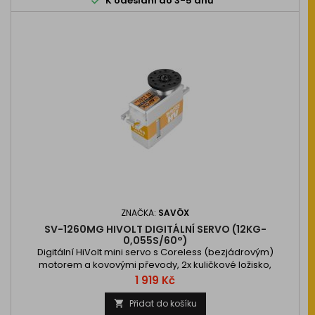

K odeslání do 3-5 dnů
ZNAČKA:
SAVÖX
SV-1260MG HIVOLT DIGITÁLNÍ SERVO (12KG-
0,055S/60°)
Digitální HiVolt mini servo s Coreless (bezjádrovým)
motorem a kovovými převody, 2x kuličkové ložisko,
8,0/12.0kg při 6,0/7,4V a 0,065/0,055s na 6,0/7,4V, váha
Cena
1 919 Kč
40,0g, 35,0x15x30,7mm. Provozní napětí…
Přidat do košíku
