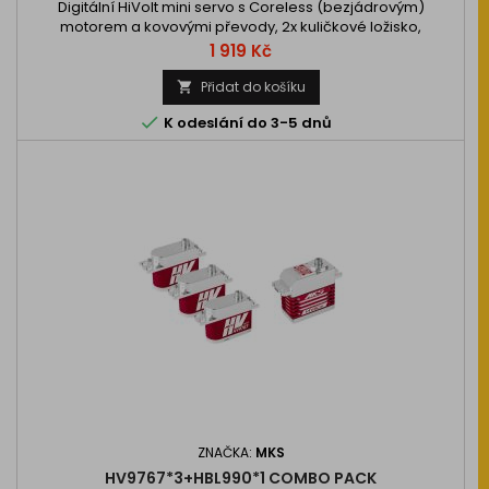
Digitální HiVolt mini servo s Coreless (bezjádrovým)
motorem a kovovými převody, 2x kuličkové ložisko,
15,0/20.0kg při 6,0/7,4V a 0,12/0,095s na 6,0/7,4V, váha 40,0g,
Cena
1 919 Kč
35,0x15x30,7mm. Provozní napětí…
Přidat do košíku


K odeslání do 3-5 dnů
ZNAČKA:
MKS
HV9767*3+HBL990*1 COMBO PACK