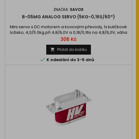
ZNAČKA:
SAVOX
B-05MG ANALOG SERVO (5KG-0,16S/60°)
Mini servo s DC motorem a kovovými převody, 1x kuličkové
ložisko, 4,0/5.0kg při 4,8/6,0V a 0,18/0,16s na 4,8/6,0V, váha
,0g, 35,8x15,0x27,2mm. Provozní napětí 4,8 - 6,0V.
Cena
306 Kč
Přidat do košíku


K odeslání do 3-5 dnů