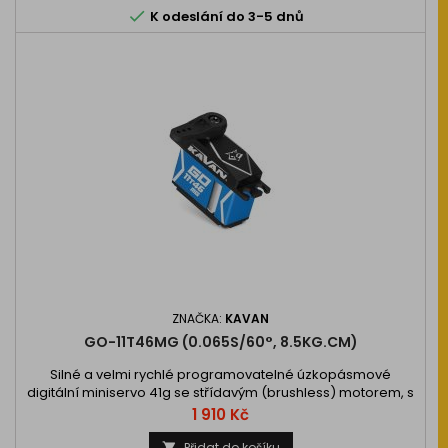

K odeslání do 3-5 dnů
ZNAČKA:
KAVAN
GO-11T46MG (0.065S/60°, 8.5KG.CM)
Silné a velmi rychlé programovatelné úzkopásmové
digitální miniservo 41g se střídavým (brushless) motorem, s
titanovými převody a širokým rozsahem napájecího napětí
Cena
1 910 Kč
4,8-8,4V, 2xBB, pro použití jako…
Přidat do košíku
