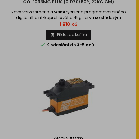
GO-1035MG PLUS (0.07S/60°, 22KG.CM)
Nová verze silného a velmi rychlého programovatelného
digitálního nízkoprofilového 45g serva se střídavým
(brushless) motorem, titanovými převody a rozsahem
Cena
1 910 Kč
napájecího napětí 4,8–8,4V, 2×BB, ideální…
Přidat do košíku


K odeslání do 3-5 dnů
ZNAČKA:
SAVÖX