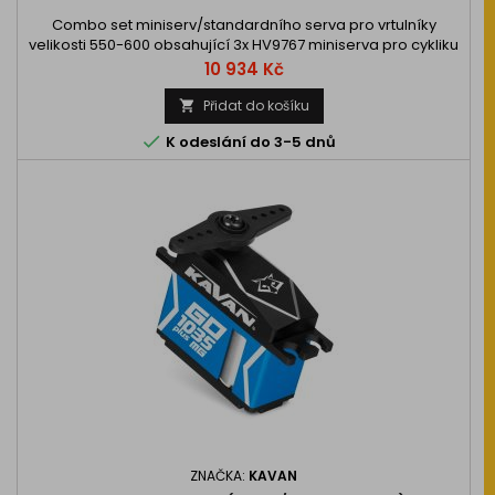
Combo set miniserv/standardního serva pro vrtulníky
velikosti 550-600 obsahující 3x HV9767 miniserva pro cykliku
a 1x standardní střídavé servo HBL990 (úzkopásmové 760µs)
Cena
10 934 Kč
pro ocasní rotor.…
Přidat do košíku


K odeslání do 3-5 dnů
ZNAČKA:
KAVAN