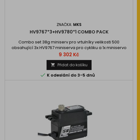
ZNAČKA:
MKS
HV9767*3+HV9780*1 COMBO PACK
Combo set 38g miniserv pro vrtulníky velikosti 500
obsahující 3x HV9767 miniserva pro cykliku a 1x miniservo
HV9780 (úzkopásmové 760µs) pro ocasní rotor.
Cena
9 302 Kč
Kompatibilní s většinou 760µs gyroskopů a…
Přidat do košíku


K odeslání do 3-5 dnů