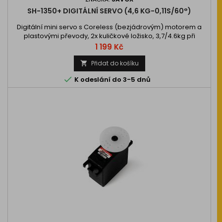
SH-1350+ DIGITÁLNÍ SERVO (4,6 KG-0,11S/60°)
Digitální mini servo s Coreless (bezjádrovým) motorem a
plastovými převody, 2x kuličkové ložisko, 3,7/4.6kg při
4,8/6,0V a 0,13/0,11s na 4,8/6,0V, váha 26,0g, 35,0x15x29,2mm.
Cena
1 199 Kč
Provozní napětí 4,8 - 6…
Přidat do košíku


K odeslání do 3-5 dnů