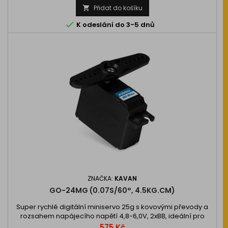
Přidat do košíku


K odeslání do 3-5 dnů
ZNAČKA:
KAVAN
GO-24MG (0.07S/60°, 4.5KG.CM)
Super rychlé digitální miniservo 25g s kovovými převody a
rozsahem napájecího napětí 4,8-6,0V, 2xBB, ideální pro
modely letadel a vrtulníků, malá RC auta, RC lodi apod. Tah
Cena
575 Kč