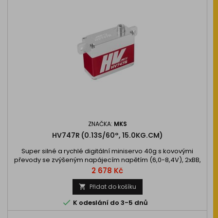
ZNAČKA:
MKS
HV747R (0.13S/60°, 15.0KG.CM)
Super silné a rychlé digitální miniservo 40g s kovovými
převody se zvýšeným napájecím napětím (6,0-8,4V), 2xBB,
ideální pro rychlé RC větroně a menší motorové modely.
Cena
2 678 Kč
Tah 11,8kg.cm, rychlost 0,17s…
Přidat do košíku


K odeslání do 3-5 dnů