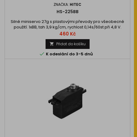
ZNAČKA:
HITEC
HS-225BB
Silné miniservo 27g s plastovými převody pro všeobecné
použití. 1xBB, tah 3,9 kg/cm, rychlost 0,14s/60st při 4,8 V.
Cena
460 Kč
Přidat do košíku


K odeslání do 3-5 dnů