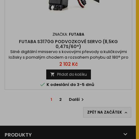
ZNAČKA:
FUTABA
FUTABA S3170G PODVOZKOVÉ SERVO (8,5KG
0,47S/60°)
Silné digitální miniservo s kovovými převody a kuličkovými
ložisky s pomalým chodem a rozsahem pohybu až 180° pro
zatahovací podvozky letadel a vrtulníků. Napájení 4,8-6V.
Cena
2 102 Kč
Přidat do košíku


K odeslání do 3-5 dnů
1
2
Další

ZPĚT NA ZAČÁTEK


PRODUKTY