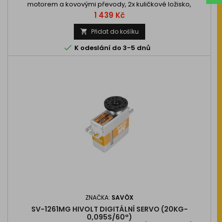
motorem a kovovými převody, 2x kuličkové ložisko,
2,5/4.0/6,0kg při 6,0/7,4V a 0,07/0,055/0,045s na
Cena
1 439 Kč
6,0/7,4/8,4V, váha 29,5g, 35,0x15x29,2mm.…
Přidat do košíku


K odeslání do 3-5 dnů
ZNAČKA:
SAVÖX
SV-1261MG HIVOLT DIGITÁLNÍ SERVO (20KG-
0,095S/60°)