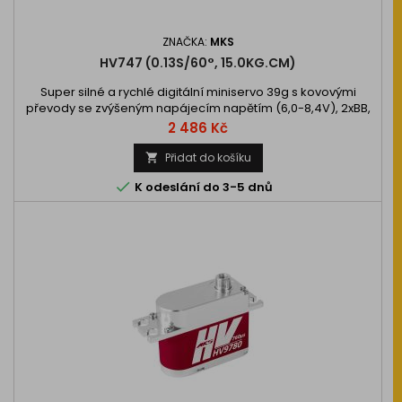
ZNAČKA:
MKS
HV747 (0.13S/60°, 15.0KG.CM)
Super silné a rychlé digitální miniservo 39g s kovovými
převody se zvýšeným napájecím napětím (6,0-8,4V), 2xBB,
ideální pro rychlé RC větroně a menší motorové modely.
Cena
2 486 Kč
Tah 11,8kg.cm, rychlost 0,17s…
Přidat do košíku


K odeslání do 3-5 dnů