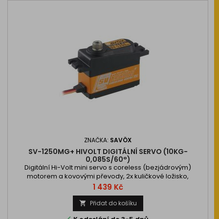
ZNAČKA:
SAVÖX
SV-1250MG+ HIVOLT DIGITÁLNÍ SERVO (10KG-
0,085S/60°)
Digitální Hi-Volt mini servo s coreless (bezjádrovým)
motorem a kovovými převody, 2x kuličkové ložisko,
4,6/8.0kg při 6,0/7,4V a 0,11/0,095s na 6,0/7,4V, váha 29,6g,
Cena
1 439 Kč
35,0x15x29,2mm. Provozní napětí 4…
Přidat do košíku
