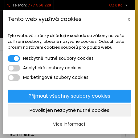

Telefon:
777 558 228
CZK Kč
Tento web využívá cookies
x
Tyto webové stránky ukládají v souladu se zákony na vaše
zařízení soubory, obecně nazývané cookies. Odsouhlaste
0



shopping_cart
prosím nastavení cookies souborů pro použití webu.
Nezbytně nutné soubory cookies
Analytické soubory cookies
RC AUTA
Marketingové soubory cookies
KAMIONY A NÁKLADNÍ AUTA
MAKETOVÉ DOPLŇKY
Přijmout všechny soubory cookies
STAVEBNÍ STROJE
Povolit jen nezbytně nutné cookies
LODĚ
MOTOCYKLY
Více informací
RC LETADLA