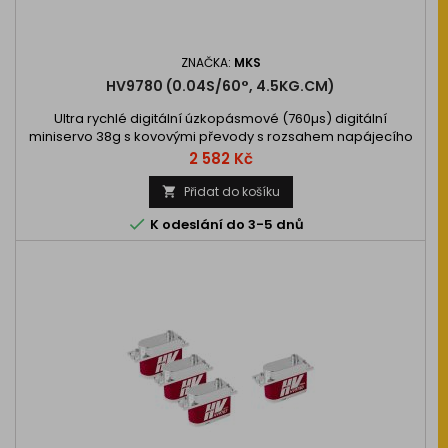
ZNAČKA:
MKS
HV9780 (0.04S/60°, 4.5KG.CM)
Ultra rychlé digitální úzkopásmové (760µs) digitální
miniservo 38g s kovovými převody s rozsahem napájecího
napětí 6,0-8,4V, 2xBB. Ideální pro vyrovnávací rotory
Cena
2 582 Kč
vrtulníků velikosti 500, kompatibilní…
Přidat do košíku


K odeslání do 3-5 dnů