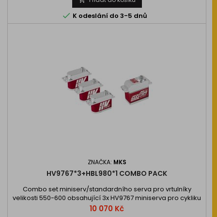

K odeslání do 3-5 dnů
ZNAČKA:
MKS
HV9767*3+HBL980*1 COMBO PACK
Combo set miniserv/standardního serva pro vrtulníky
velikosti 550-600 obsahující 3x HV9767 miniserva pro cykliku
a 1x standardní střídavé servo HBL980 (úzkopásmové 760µs)
Cena
10 070 Kč
pro ocasní rotor.…