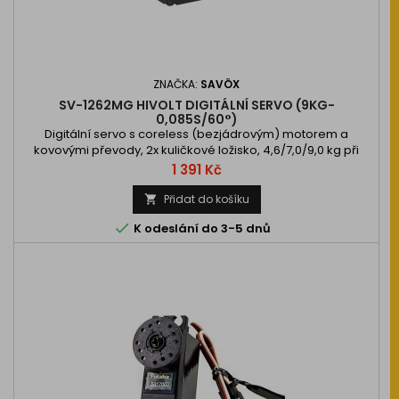
ZNAČKA:
SAVÖX
SV-1262MG HIVOLT DIGITÁLNÍ SERVO (9KG-
0,085S/60°)
Digitální servo s coreless (bezjádrovým) motorem a
kovovými převody, 2x kuličkové ložisko, 4,6/7,0/9,0 kg při
6,0/7,4/8,4 V a 0,11/0,095/0,085 s při 6,0/7,4/8,4 V, hmotnost
Cena
1 391 Kč
30 g, rozměry 32,4 x 16,8…
Přidat do košíku


K odeslání do 3-5 dnů