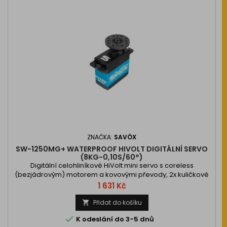
ZNAČKA:
SAVÖX
SW-1250MG+ WATERPROOF HIVOLT DIGITÁLNÍ SERVO
(8KG-0,10S/60°)
Digitální celohliníkové HiVolt mini servo s coreless
(bezjádrovým) motorem a kovovými převody, 2x kuličkové
ložisko, 4,6/8.0kg při 6,0/7,4V a 0,11/0,1s na 6,0/7,4V, váha
Cena
1 631 Kč
36g, 29,5x14x32,5mm. Provozní…
Přidat do košíku


K odeslání do 3-5 dnů