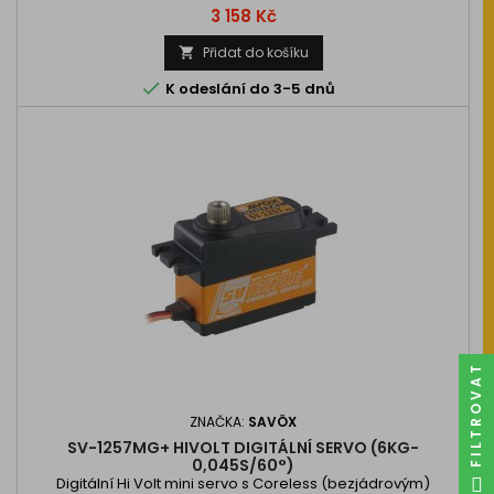
Podpora S.BUS a S.BUS2.
Cena
3 158 Kč
Přidat do košíku


K odeslání do 3-5 dnů
FILTROVAT
ZNAČKA:
SAVÖX
SV-1257MG+ HIVOLT DIGITÁLNÍ SERVO (6KG-
0,045S/60°)
Digitální Hi Volt mini servo s Coreless (bezjádrovým)