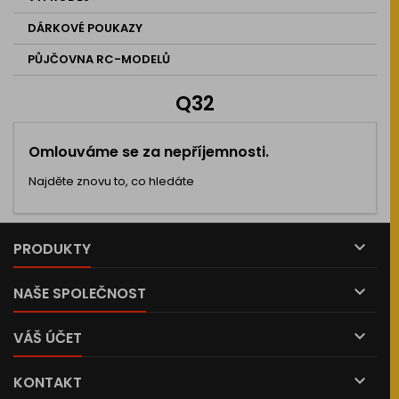
DÁRKOVÉ POUKAZY
PŮJČOVNA RC-MODELŮ
Q32
Omlouváme se za nepříjemnosti.
Najděte znovu to, co hledáte

PRODUKTY

NAŠE SPOLEČNOST

VÁŠ ÚČET

KONTAKT