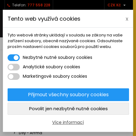

Telefon:
777 558 228
CZK Kč
Tento web využívá cookies
x
Tyto webové stránky ukládají v souladu se zákony na vaše
zařízení soubory, obecně nazývané cookies. Odsouhlaste
0



shopping_cart
prosím nastavení cookies souborů pro použití webu.
Nezbytně nutné soubory cookies
Analytické soubory cookies
RC AUTA
Marketingové soubory cookies
Sestavená auta elektro
Stavebnice aut elektro
Přijmout všechny soubory cookies
Auta na spalovací motor
Povolit jen nezbytně nutné cookies
Náhradní díly
Díly - ABSIMA
Více informací
Díly - Arrma