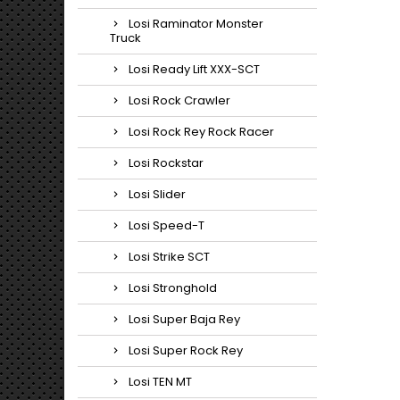
Losi Raminator Monster
Truck
Losi Ready Lift XXX-SCT
Losi Rock Crawler
Losi Rock Rey Rock Racer
Losi Rockstar
Losi Slider
Losi Speed-T
Losi Strike SCT
Losi Stronghold
Losi Super Baja Rey
Losi Super Rock Rey
Losi TEN MT