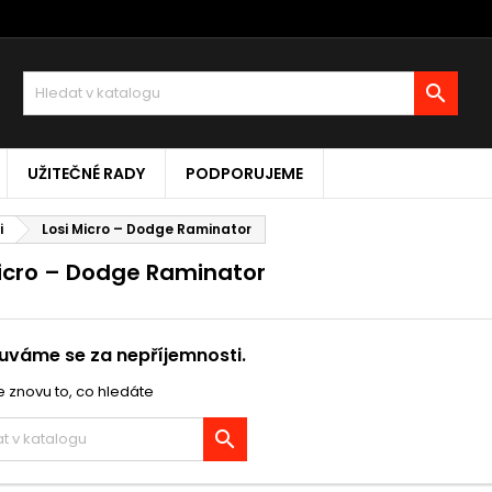

UŽITEČNÉ RADY
PODPORUJEME
i
Losi Micro – Dodge Raminator
Micro – Dodge Raminator
váme se za nepříjemnosti.
 znovu to, co hledáte
