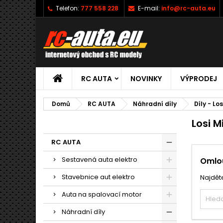
Telefon:
777 558 228
E-mail:
info@rc-auta.eu
RC AUTA
NOVINKY
VÝPRODEJ
Domů
RC AUTA
Náhradní díly
Díly - Los
Losi 
RC AUTA
Sestavená auta elektro
Omlou
Stavebnice aut elektro
Najděte
Auta na spalovací motor
Náhradní díly