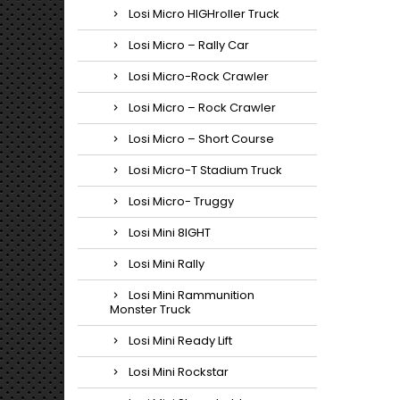
Losi Micro HIGHroller Truck
Losi Micro – Rally Car
Losi Micro-Rock Crawler
Losi Micro – Rock Crawler
Losi Micro – Short Course
Losi Micro-T Stadium Truck
Losi Micro- Truggy
Losi Mini 8IGHT
Losi Mini Rally
Losi Mini Rammunition
Monster Truck
Losi Mini Ready Lift
Losi Mini Rockstar