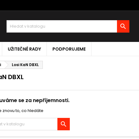

UŽITEČNÉ RADY
PODPORUJEME
i
Losi KaN DBXL
KaN DBXL
váme se za nepříjemnosti.
 znovu to, co hledáte
