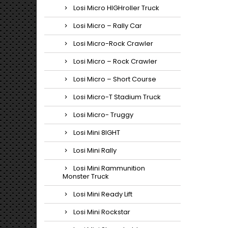
Losi Micro HIGHroller Truck
Losi Micro – Rally Car
Losi Micro-Rock Crawler
Losi Micro – Rock Crawler
Losi Micro – Short Course
Losi Micro-T Stadium Truck
Losi Micro- Truggy
Losi Mini 8IGHT
Losi Mini Rally
Losi Mini Rammunition
Monster Truck
Losi Mini Ready Lift
Losi Mini Rockstar