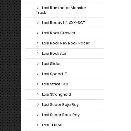
Losi Raminator Monster
Truck
Losi Ready Lift XXX-SCT
Losi Rock Crawler
Losi Rock Rey Rock Racer
Losi Rockstar
Losi Slider
Losi Speed-T
Losi Strike SCT
Losi Stronghold
Losi Super Baja Rey
Losi Super Rock Rey
Losi TEN MT