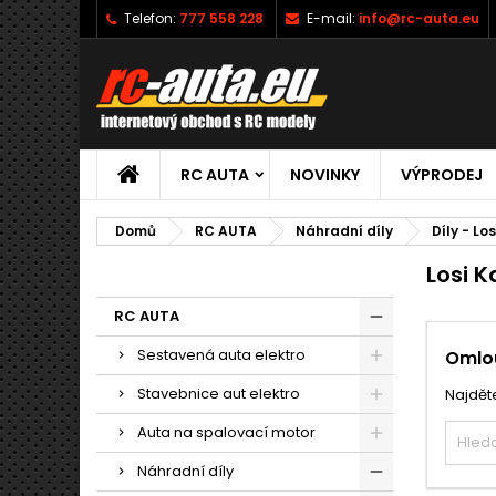
Telefon:
777 558 228
E-mail:
info@rc-auta.eu
RC AUTA
NOVINKY
VÝPRODEJ
Domů
RC AUTA
Náhradní díly
Díly - Los
Losi 
RC AUTA
Sestavená auta elektro
Omlou
Stavebnice aut elektro
Najděte
Auta na spalovací motor
Náhradní díly