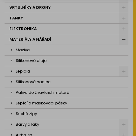
VRTULNÍKY A DRONY
TANKY
ELEKTRONIKA
MATERIÁLY A NÁŘADÍ
Maziva
Silikonové oleje
Lepidla
Silikonové hadice
Paliva do žhavících motorů
Lepící a maskovací pásky
Suché zipy
Barvy a laky
Airbrush