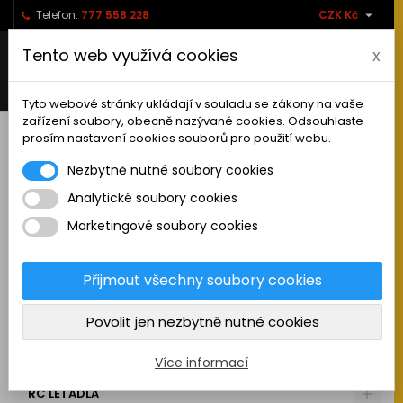

Telefon:
777 558 228
CZK Kč
Tento web využívá cookies
x
Tyto webové stránky ukládají v souladu se zákony na vaše
zařízení soubory, obecně nazývané cookies. Odsouhlaste
0



shopping_cart
prosím nastavení cookies souborů pro použití webu.
Nezbytně nutné soubory cookies
Analytické soubory cookies
RC AUTA
Marketingové soubory cookies
KAMIONY A NÁKLADNÍ AUTA
MAKETOVÉ DOPLŇKY
Přijmout všechny soubory cookies
STAVEBNÍ STROJE
Povolit jen nezbytně nutné cookies
LODĚ
MOTOCYKLY
Více informací
RC LETADLA