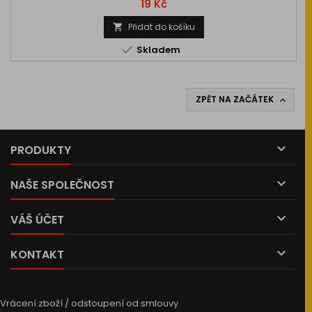
Cena
19 Kč
Přidat do košíku


Skladem
ZPĚT NA ZAČÁTEK


PRODUKTY

NAŠE SPOLEČNOST

VÁŠ ÚČET

KONTAKT
Vrácení zboží / odstoupení od smlouvy