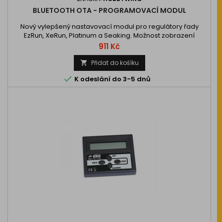
BLUETOOTH OTA - PROGRAMOVACÍ MODUL
Nový vylepšený nastavovací modul pro regulátory řady
EzRun, XeRun, Platinum a Seaking. Možnost zobrazení
měřených hodnot v reálném čase (jen u některých ESC).
Cena
911 Kč
Přidat do košíku


K odeslání do 3-5 dnů