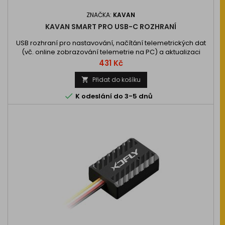
ZNAČKA:
KAVAN
KAVAN SMART PRO USB-C ROZHRANÍ
USB rozhraní pro nastavování, načítání telemetrických dat
(vč. online zobrazování telemetrie na PC) a aktualizaci
firmwaru kompatibilních zařízení KAVAN Smart PRO a MAV
Cena
431 Kč
Sense s pomocí počítače.
Přidat do košíku


K odeslání do 3-5 dnů