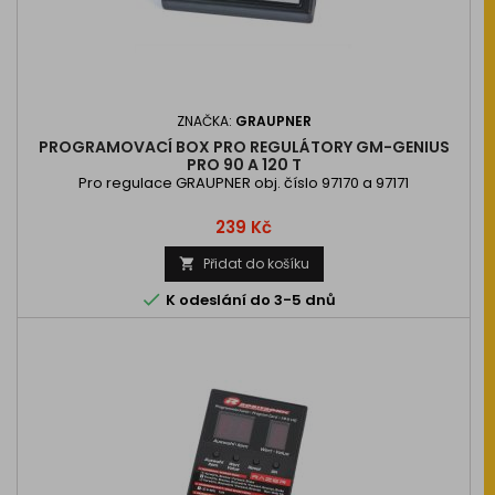
ZNAČKA:
GRAUPNER
PROGRAMOVACÍ BOX PRO REGULÁTORY GM-GENIUS
PRO 90 A 120 T
Pro regulace GRAUPNER obj. číslo 97170 a 97171
Cena
239 Kč
Přidat do košíku


K odeslání do 3-5 dnů