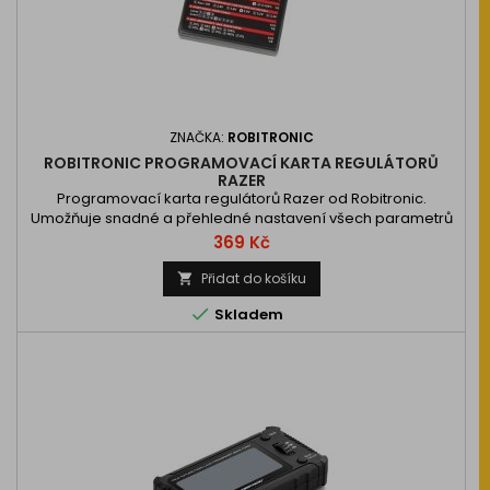
ZNAČKA:
ROBITRONIC
ROBITRONIC PROGRAMOVACÍ KARTA REGULÁTORŮ
RAZER
Programovací karta regulátorů Razer od Robitronic.
Umožňuje snadné a přehledné nastavení všech parametrů
regulátorů Robitronic Razer.
Cena
369 Kč
Přidat do košíku


Skladem