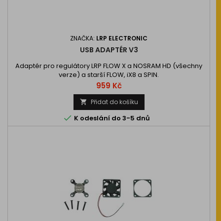
ZNAČKA:
LRP ELECTRONIC
USB ADAPTÉR V3
Adaptér pro regulátory LRP FLOW X a NOSRAM HD (všechny
verze) a starší FLOW, iX8 a SPIN.
Cena
959 Kč
Přidat do košíku


K odeslání do 3-5 dnů