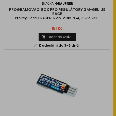
ZNAČKA:
GRAUPNER
PROGRAMOVACÍ BOX PRO REGULÁTORY GM-GENIUS
RACE
Pro regulace GRAUPNER obj. číslo 7154, 7157 a 7158.
Cena
191 Kč
Přidat do košíku


K odeslání do 3-5 dnů