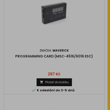
ZNAČKA:
MAVERICK
PROGRAMMING CARD (MSC-4516/6016 ESC)
Cena
297 Kč
Přidat do košíku


K odeslání do 3-5 dnů