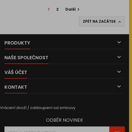
1
2
Další

ZPĚT NA ZAČÁTEK


PRODUKTY

NAŠE SPOLEČNOST

VÁŠ ÚČET

KONTAKT
Vrácení zboží / odstoupení od smlouvy
ODBĚR NOVINEK