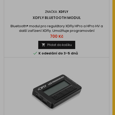
ZNAČKA:
XDFLY
XDFLY BLUETOOTH MODUL
Bluetooth® modul pro regulátory XDFly HPro a HPro HV a
další zařízení XDFly. Umožňuje programování
kompatibilních regulátorů, sledování jejich provozních dat v
Cena
700 Kč
reálném čase a aktualizaci firmwaru v…
Přidat do košíku


K odeslání do 3-5 dnů