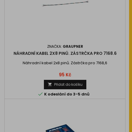
ZNAČKA:
GRAUPNER
NÁHRADNÍ KABEL 2X8 PINŮ. ZÁSTRČKA PRO 7168.6
Náhradní kabel 2x8 pinů. Zástrčka pro 7168,6
Cena
95 Kč
Přidat do košíku


K odeslání do 3-5 dnů