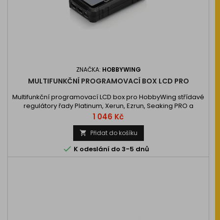
ZNAČKA:
HOBBYWING
MULTIFUNKČNÍ PROGRAMOVACÍ BOX LCD PRO
Multifunkční programovací LCD box pro HobbyWing střídavé
regulátory řady Platinum, Xerun, Ezrun, Seaking PRO a
některé QUICRUN slučující funkci samostatného
Cena
1 046 Kč
programátoru, USB rozhraní pro počítače …
Přidat do košíku


K odeslání do 3-5 dnů