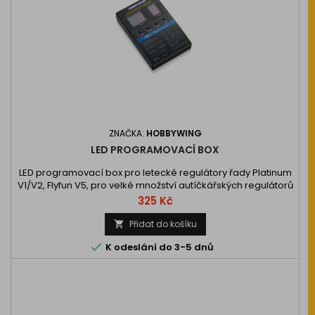
ZNAČKA:
HOBBYWING
LED PROGRAMOVACÍ BOX
LED programovací box pro letecké regulátory řady Platinum
V1/V2, Flyfun V5, pro velké množství autíčkářských regulátorů
řady XeRun, EzRun a QuicRun (střídavé ESC). A také pro lodní
Cena
325 Kč
regulátory řady…
Přidat do košíku


K odeslání do 3-5 dnů