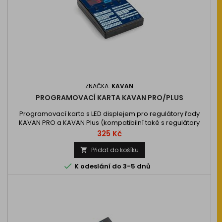
ZNAČKA:
KAVAN
PROGRAMOVACÍ KARTA KAVAN PRO/PLUS
Programovací karta s LED displejem pro regulátory řady
KAVAN PRO a KAVAN Plus (kompatibilní také s regulátory
FOXY G2).
Cena
325 Kč
Přidat do košíku


K odeslání do 3-5 dnů