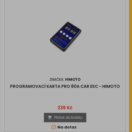
ZNAČKA:
HIMOTO
PROGRAMOVACÍ KARTA PRO 80A CAR ESC - HIMOTO
Cena
239 Kč
Přidat do košíku


Na dotaz