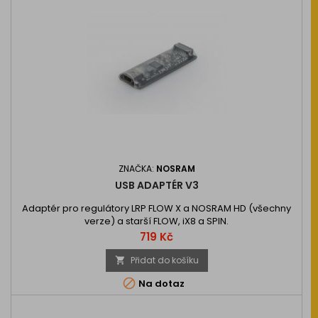
ZNAČKA:
NOSRAM
USB ADAPTÉR V3
Adaptér pro regulátory LRP FLOW X a NOSRAM HD (všechny
verze) a starší FLOW, iX8 a SPIN.
Cena
719 Kč
Přidat do košíku


Na dotaz