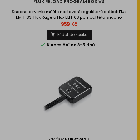
FLUX RELOAD PROGRAM BOX V3
Snadno a rychle měňte nastavení regulátorů otáček Flux
EMH-3S, Flux Rage a Flux ELH-6S pomocí této snadno
použitelné programovací karty V3.
Cena
959 Kč
Přidat do košíku


K odeslání do 3-5 dnů
ZNAČKA:
HOBBYWING