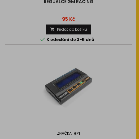
REGUALCE GM RACING
Cena
95 Kč
Přidat do košíku


K odeslání do 3-5 dnů
ZNAČKA:
HPI