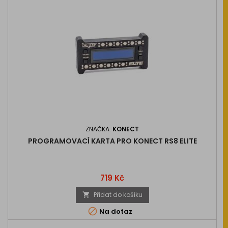
ZNAČKA:
KONECT
PROGRAMOVACÍ KARTA PRO KONECT RS8 ELITE
Cena
719 Kč
Přidat do košíku


Na dotaz