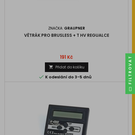
ZNAČKA:
GRAUPNER
VĚTRÁK PRO BRUSLESS + T HV REGUALCE
Cena
191 Kč
FILTROVAT
Přidat do košíku


K odeslání do 3-5 dnů