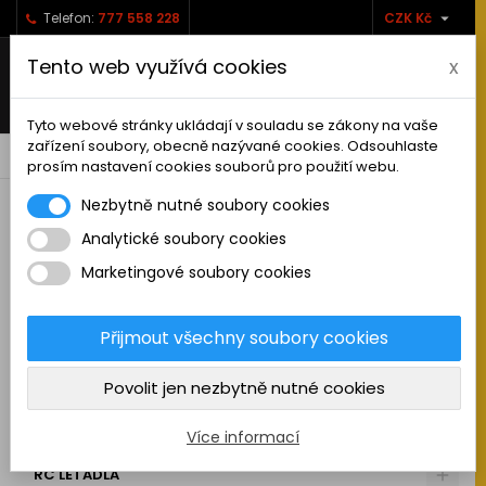

Telefon:
777 558 228
CZK Kč
Tento web využívá cookies
x
Tyto webové stránky ukládají v souladu se zákony na vaše
zařízení soubory, obecně nazývané cookies. Odsouhlaste
0



shopping_cart
prosím nastavení cookies souborů pro použití webu.
Nezbytně nutné soubory cookies
Analytické soubory cookies
RC AUTA
Marketingové soubory cookies
KAMIONY A NÁKLADNÍ AUTA
MAKETOVÉ DOPLŇKY
Přijmout všechny soubory cookies
STAVEBNÍ STROJE
Povolit jen nezbytně nutné cookies
LODĚ
MOTOCYKLY
Více informací
RC LETADLA