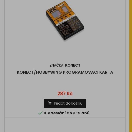
ZNAČKA:
KONECT
KONECT/HOBBYWING PROGRAMOVACI KARTA
Cena
287 Kč
Přidat do košíku


K odeslání do 3-5 dnů