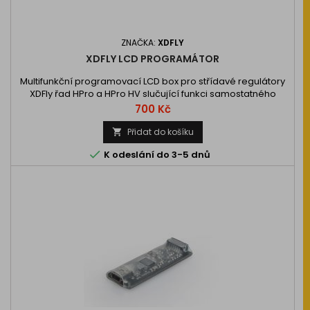
ZNAČKA:
XDFLY
XDFLY LCD PROGRAMÁTOR
Multifunkční programovací LCD box pro střídavé regulátory
XDFly řad HPro a HPro HV slučující funkci samostatného
programátoru, servotesteru, měřiče šířky impulsů a
Cena
700 Kč
frekvence PWM servo signálu modulu…
Přidat do košíku


K odeslání do 3-5 dnů