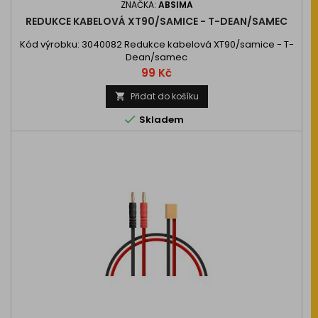
ZNAČKA:
ABSIMA
REDUKCE KABELOVÁ XT90/SAMICE - T-DEAN/SAMEC
Kód výrobku: 3040082 Redukce kabelová XT90/samice - T-
Dean/samec
Cena
99 Kč
Přidat do košíku


Skladem