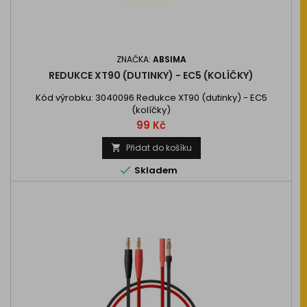
ZNAČKA:
ABSIMA
REDUKCE XT90 (DUTINKY) - EC5 (KOLÍČKY)
Kód výrobku: 3040096 Redukce XT90 (dutinky) - EC5
(kolíčky)
Cena
99 Kč
Přidat do košíku


Skladem