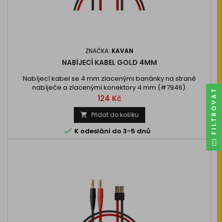
ZNAČKA:
KAVAN
NABÍJECÍ KABEL GOLD 4MM
Nabíjecí kabel se 4 mm zlacenými banánky na straně
nabíječe a zlacenými konektory 4 mm (#7946).
FILTROVAT
Cena
124 Kč
Přidat do košíku


K odeslání do 3-5 dnů