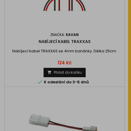
ZNAČKA:
KAVAN
NABÍJECÍ KABEL TRAXXAS
Nabíjecí kabel TRAXXAS se 4mm banánky. Délka 25cm.
Cena
124 Kč
Přidat do košíku


K odeslání do 3-5 dnů