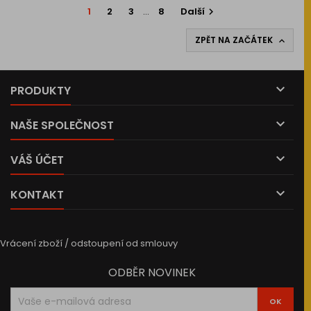
1
2
3
…
8
Další

ZPĚT NA ZAČÁTEK


PRODUKTY

NAŠE SPOLEČNOST

VÁŠ ÚČET

KONTAKT
Vrácení zboží / odstoupení od smlouvy
ODBĚR NOVINEK