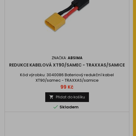
ZNAČKA:
ABSIMA
REDUKCE KABELOVÁ XT90/SAMEC - TRAXXAS/SAMICE
Kód výrobku: 3040086 Bateriový redukční kabel
XT90/samec - TRAXXAS/samice
Cena
99 Kč
Přidat do košíku


Skladem