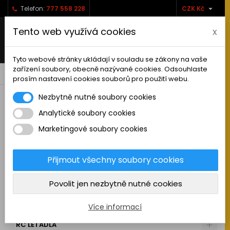

Telefon:
777 558 228
CZK Kč
Tento web využívá cookies
x
Tyto webové stránky ukládají v souladu se zákony na vaše
zařízení soubory, obecně nazývané cookies. Odsouhlaste
0



shopping_cart
prosím nastavení cookies souborů pro použití webu.
Nezbytně nutné soubory cookies
Analytické soubory cookies
RC AUTA
Marketingové soubory cookies
KAMIONY A NÁKLADNÍ AUTA
MAKETOVÉ DOPLŇKY
Přijmout všechny soubory cookies
STAVEBNÍ STROJE
Povolit jen nezbytně nutné cookies
LODĚ
MOTOCYKLY
Více informací
RC LETADLA