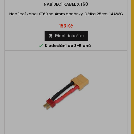
NABÍJECÍ KABEL XT60
Nabíjecí kabel XT60 se 4mm banánky. Délka 25cm, 14AWG
Cena
153 Kč
Přidat do košíku


K odeslání do 3-5 dnů