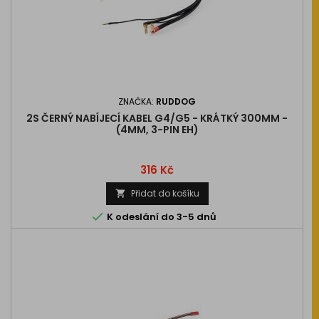
ZNAČKA:
RUDDOG
2S ČERNÝ NABÍJECÍ KABEL G4/G5 - KRÁTKÝ 300MM -
(4MM, 3-PIN EH)
Cena
316 Kč
Přidat do košíku


K odeslání do 3-5 dnů