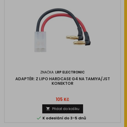
ZNAČKA:
LRP ELECTRONIC
ADAPTÉR: Z LIPO HARDCASE G4 NA TAMIYA/JST
KONEKTOR
Cena
105 Kč
Přidat do košíku


K odeslání do 3-5 dnů