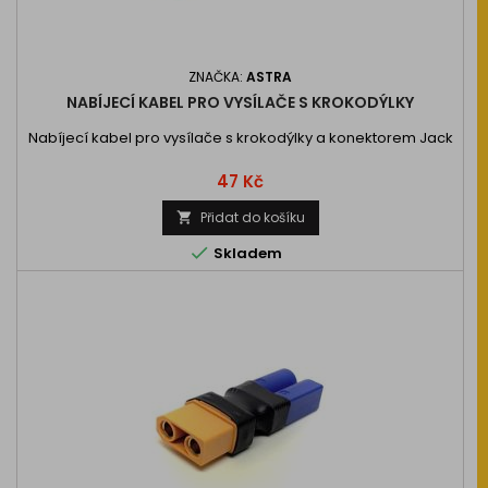
ZNAČKA:
ASTRA
NABÍJECÍ KABEL PRO VYSÍLAČE S KROKODÝLKY
Nabíjecí kabel pro vysílače s krokodýlky a konektorem Jack
Cena
47 Kč
Přidat do košíku


Skladem