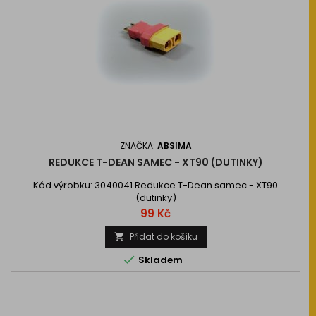
ZNAČKA:
ABSIMA
REDUKCE T-DEAN SAMEC - XT90 (DUTINKY)
Kód výrobku: 3040041 Redukce T-Dean samec - XT90
(dutinky)
Cena
99 Kč
Přidat do košíku


Skladem