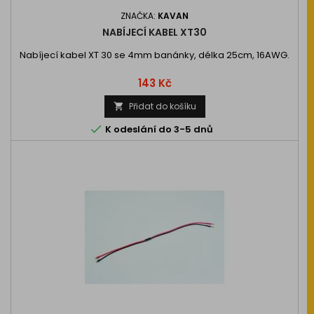
ZNAČKA:
KAVAN
NABÍJECÍ KABEL XT30
Nabíjecí kabel XT 30 se 4mm banánky, délka 25cm, 16AWG.
Cena
143 Kč
Přidat do košíku


K odeslání do 3-5 dnů