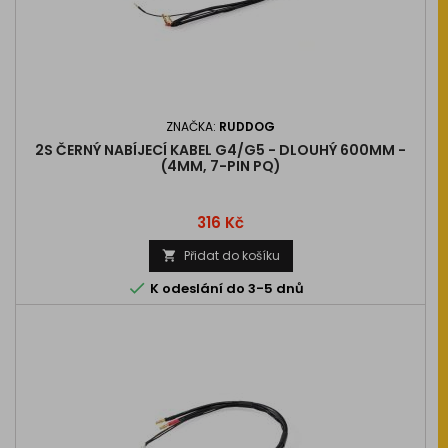
ZNAČKA:
RUDDOG
2S ČERNÝ NABÍJECÍ KABEL G4/G5 - DLOUHÝ 600MM -
(4MM, 7-PIN PQ)
Cena
316 Kč
Přidat do košíku


K odeslání do 3-5 dnů