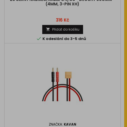
(4MM, 3-PIN XH)
Cena
316 Kč
Přidat do košíku


K odeslání do 3-5 dnů
ZNAČKA:
KAVAN