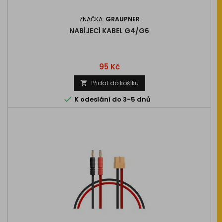
ZNAČKA:
GRAUPNER
NABÍJECÍ KABEL G4/G6
Cena
95 Kč
Přidat do košíku


K odeslání do 3-5 dnů