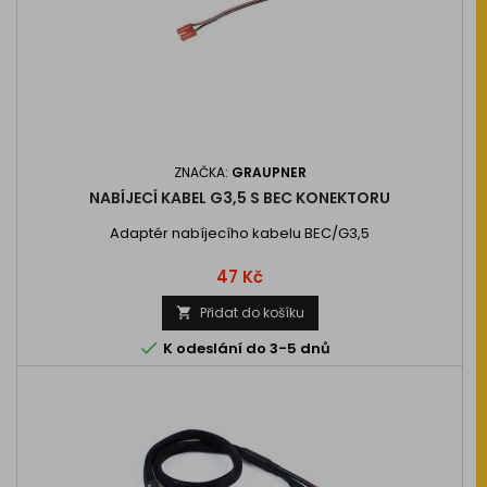
ZNAČKA:
GRAUPNER
NABÍJECÍ KABEL G3,5 S BEC KONEKTORU
Adaptér nabíjecího kabelu BEC/G3,5
Cena
47 Kč
Přidat do košíku


K odeslání do 3-5 dnů