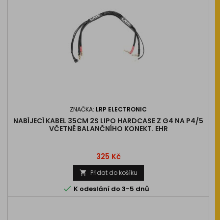
ZNAČKA:
LRP ELECTRONIC
NABÍJECÍ KABEL 35CM 2S LIPO HARDCASE Z G4 NA P4/5
VČETNĚ BALANČNÍHO KONEKT. EHR
Cena
325 Kč
Přidat do košíku


K odeslání do 3-5 dnů