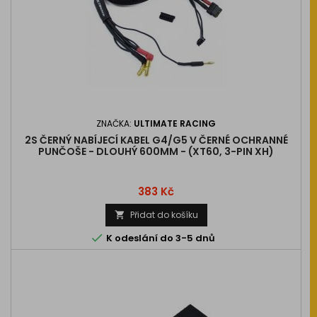
ZNAČKA:
ULTIMATE RACING
2S ČERNÝ NABÍJECÍ KABEL G4/G5 V ČERNÉ OCHRANNÉ
PUNČOŠE - DLOUHÝ 600MM - (XT60, 3-PIN XH)
Cena
383 Kč
Přidat do košíku


K odeslání do 3-5 dnů