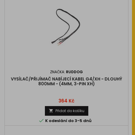
ZNAČKA:
RUDDOG
VYSÍLAČ/PŘIJÍMAČ NABÍJECÍ KABEL G4/XH - DLOUHÝ
800MM - (4MM, 3-PIN XH)
Cena
364 Kč
Přidat do košíku


K odeslání do 3-5 dnů