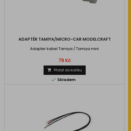
ADAPTÉR TAMIYA/MICRO-CAR MODELCRAFT
Adapter kabel Tamiya / Tamiya mini
Cena
79 Kč
Přidat do košíku


Skladem