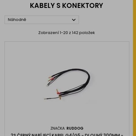
KABELY S KONEKTORY

Náhodně
Zobrazení 1-20 z 142 položek
ZNAČKA:
RUDDOG
2S ČERNÝ NABÍJECÍ KABEL G4/G5 - DLOUHÝ 300MM -