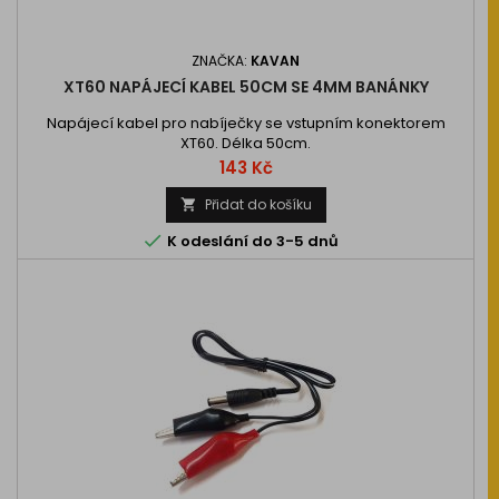
ZNAČKA:
KAVAN
XT60 NAPÁJECÍ KABEL 50CM SE 4MM BANÁNKY
Napájecí kabel pro nabíječky se vstupním konektorem
XT60. Délka 50cm.
Cena
143 Kč
Přidat do košíku


K odeslání do 3-5 dnů