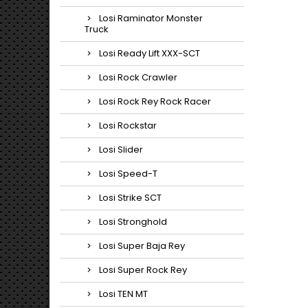
Losi Raminator Monster
Truck
Losi Ready Lift XXX-SCT
Losi Rock Crawler
Losi Rock Rey Rock Racer
Losi Rockstar
Losi Slider
Losi Speed-T
Losi Strike SCT
Losi Stronghold
Losi Super Baja Rey
Losi Super Rock Rey
Losi TEN MT