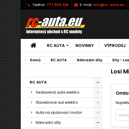
Telefon:
777 558 228
E-mail:
info@rc-auta.eu
RC AUTA
NOVINKY
VÝPRODEJ
Domů
RC AUTA
Náhradní díly
Díly - Los
Losi Mi
RC AUTA
Sestavená auta elektro
Omlou
Stavebnice aut elektro
Najděte
Auta na spalovací motor
Náhradní díly