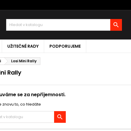

UŽITEČNÉ RADY
PODPORUJEME
i
Losi Mini Rally
ni Rally
váme se za nepříjemnosti.
 znovu to, co hledáte
