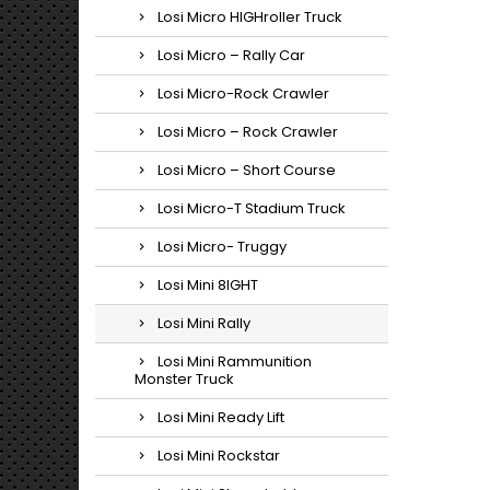
Losi Micro HIGHroller Truck
Losi Micro – Rally Car
Losi Micro-Rock Crawler
Losi Micro – Rock Crawler
Losi Micro – Short Course
Losi Micro-T Stadium Truck
Losi Micro- Truggy
Losi Mini 8IGHT
Losi Mini Rally
Losi Mini Rammunition
Monster Truck
Losi Mini Ready Lift
Losi Mini Rockstar