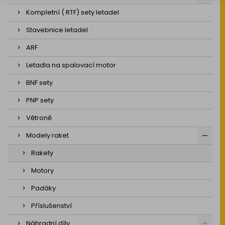
Kompletní ( RTF) sety letadel
Stavebnice letadel
ARF
Letadla na spalovací motor
BNF sety
PNP sety
Větroně
Modely raket
Rakety
Motory
Padáky
Příslušenství
Náhradní díly