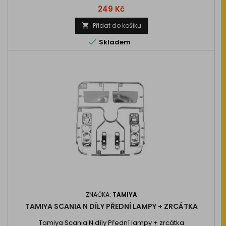
Cena
249 Kč
Přidat do košíku


Skladem
ZNAČKA:
TAMIYA
TAMIYA SCANIA N DÍLY PŘEDNÍ LAMPY + ZRCÁTKA
Tamiya Scania N díly Přední lampy + zrcátka