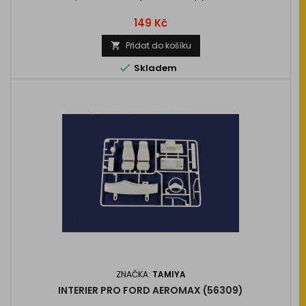
Cena
149 Kč
Přidat do košíku


Skladem
ZNAČKA:
TAMIYA
INTERIER PRO FORD AEROMAX (56309)