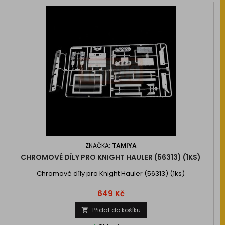
ZNAČKA:
TAMIYA
CHROMOVÉ DÍLY PRO KNIGHT HAULER (56313) (1KS)
Chromové díly pro Knight Hauler (56313) (1ks)
Cena
649 Kč
Přidat do košíku
