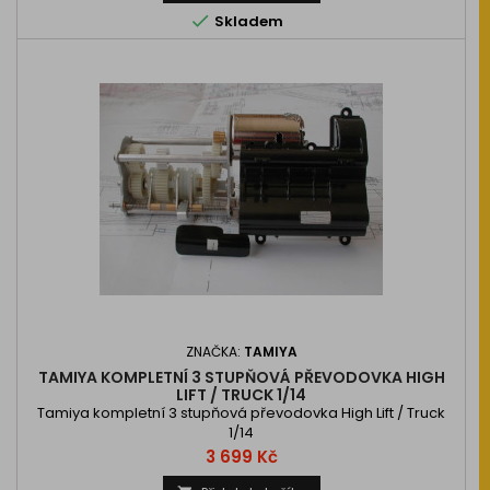

Skladem
ZNAČKA:
TAMIYA
TAMIYA KOMPLETNÍ 3 STUPŇOVÁ PŘEVODOVKA HIGH
LIFT / TRUCK 1/14
Tamiya kompletní 3 stupňová převodovka High Lift / Truck
1/14
Cena
3 699 Kč