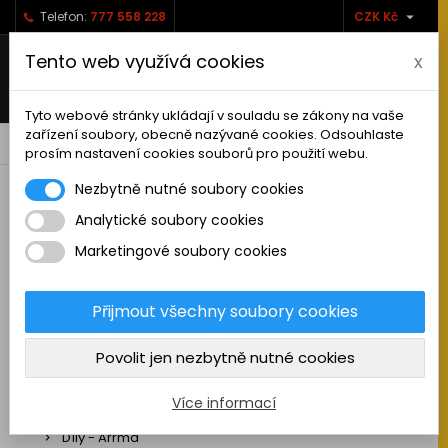

Telefon:
777 558 228
CZK Kč
Tento web využívá cookies
x
Tyto webové stránky ukládají v souladu se zákony na vaše
zařízení soubory, obecně nazývané cookies. Odsouhlaste
0



shopping_cart
prosím nastavení cookies souborů pro použití webu.
Nezbytně nutné soubory cookies
Analytické soubory cookies
RC AUTA
Marketingové soubory cookies
Sestavená auta elektro
Stavebnice aut elektro
Přijmout všechny soubory cookies
Auta na spalovací motor
Povolit jen nezbytně nutné cookies
Náhradní díly
Díly - ABSIMA
Více informací
Díly - Arrma