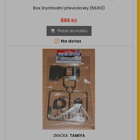
Box 3rychlostní převodovky (56313)
Cena
899 Kč
Přidat do košíku


Na dotaz
ZNAČKA:
TAMIYA