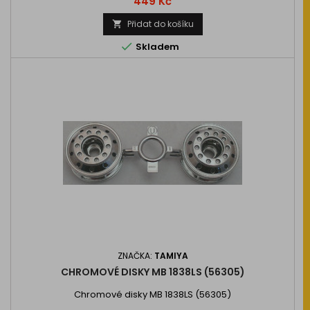
Cena
449 Kč
Přidat do košíku


Skladem
ZNAČKA:
TAMIYA
CHROMOVÉ DISKY MB 1838LS (56305)
Chromové disky MB 1838LS (56305)