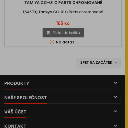
TAMIYA CC-01 C PARTS CHROMOVANÉ
(54679) Tamiya CC-01 C Parts chromované
Cena
165 Kč
Přidat do košíku


Na dotaz
ZPĚT NA ZAČÁTEK


PRODUKTY

NAŠE SPOLEČNOST

VÁŠ ÚČET

KONTAKT