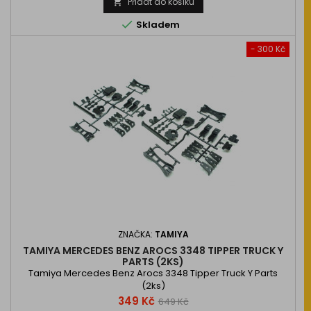
Přidat do košíku


Skladem
- 300 Kč
ZNAČKA:
TAMIYA
TAMIYA MERCEDES BENZ AROCS 3348 TIPPER TRUCK Y
PARTS (2KS)
Tamiya Mercedes Benz Arocs 3348 Tipper Truck Y Parts
(2ks)
Cena
Běžná
349 Kč
649 Kč