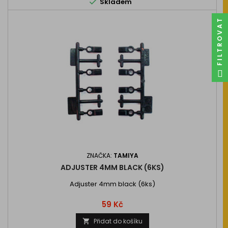

Skladem
FILTROVAT
ZNAČKA:
TAMIYA
ADJUSTER 4MM BLACK (6KS)
Adjuster 4mm black (6ks)
Cena
59 Kč
Přidat do košíku
