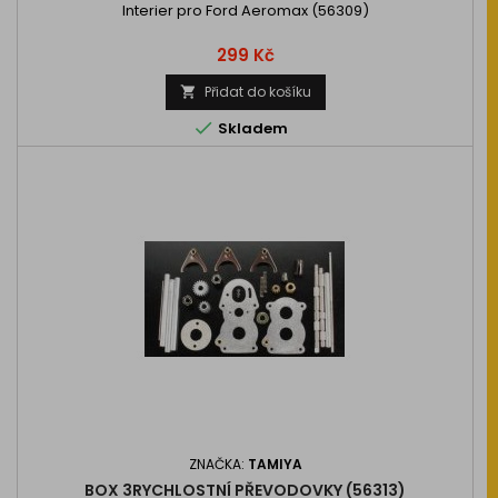
Interier pro Ford Aeromax (56309)
Cena
299 Kč
Přidat do košíku


Skladem
ZNAČKA:
TAMIYA
BOX 3RYCHLOSTNÍ PŘEVODOVKY (56313)