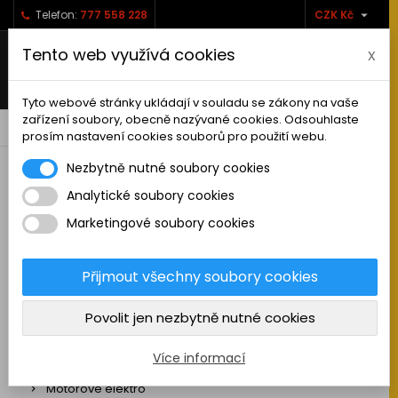

Telefon:
777 558 228
CZK Kč
Tento web využívá cookies
x
Tyto webové stránky ukládají v souladu se zákony na vaše
zařízení soubory, obecně nazývané cookies. Odsouhlaste
0



shopping_cart
prosím nastavení cookies souborů pro použití webu.
Nezbytně nutné soubory cookies
Analytické soubory cookies
RC AUTA
Marketingové soubory cookies
KAMIONY A NÁKLADNÍ AUTA
MAKETOVÉ DOPLŇKY
Přijmout všechny soubory cookies
STAVEBNÍ STROJE
Povolit jen nezbytně nutné cookies
LODĚ
Plachetnice
Více informací
Motorové elektro