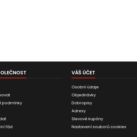
POLEČNOST
VÁŠ ÚČET
Osobní údaje
povat
Objednávky
í podmínky
Dobropisy
Adresy
dat
Slevové kupóny
ní řád
Nastavení souborů cookies