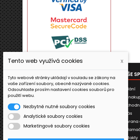
Tento web využívá cookies
x
PRODUKTY
NAŠE S
Tyto webové stránky ukládají v souladu se zákony na
vaše zařízení soubory, obecně nazývané cookies.
Novinky
Dodání
Odsouhlaste prosím nastavení cookies souborů pro
použití webu.
Jak naku
Obchodn
Nezbytně nutné soubory cookies
O nás
Analytické soubory cookies
Ochrana 
Marketingové soubory cookies
Reklamač
Kontakty