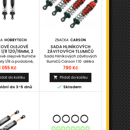
KA:
HOBBYTECH
ZNAČKA:
CARSON
KOVÉ OLEJOVÉ
SADA HLINÍKOVÝCH
 1/8 120/16MM, 2
ZÁVITOVÝCH TLUMIČŮ
KS.
CARSON 1:10 TRUGGY
ové olejové tlumiče
Sada hliníkových závitových
ly 1/8 a podobné,
tlumičů Carson 1:10 délka
élka mezi čepy je
95mm
Cena
Cena
1 055 Kč
790 Kč
průměr pístku je
 obsahuje: tři páry
řidat do košíku
Přidat do košíku

ké, střední a tvrdé;

lání do 3-5 dnů
Skladem
podní upevňovací…