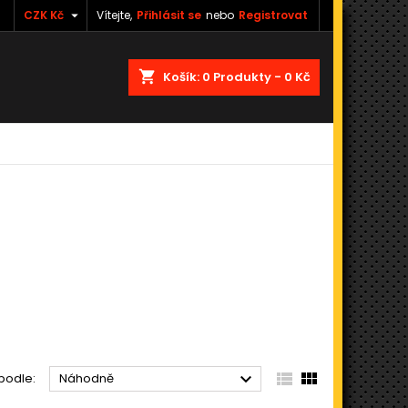

CZK Kč
Vítejte,
Přihlásit se
nebo
Registrovat
shopping_cart
Košík:
0
Produkty - 0 Kč



podle:
Náhodně