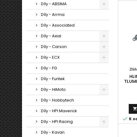
Díly - ABSIMA
Díly - Arrma
Díly - Associated
Díly - Axial
Díly - Carson
Díly - ECX
Díly - FG
ZNA
HLI
Díly - Funtek
TLUMI
GUN ME
Díly - HiMoto
Díly - Hobbytech
Díly - HPI Maverick

K o
Díly - HPI Racing
Díly - Kavan