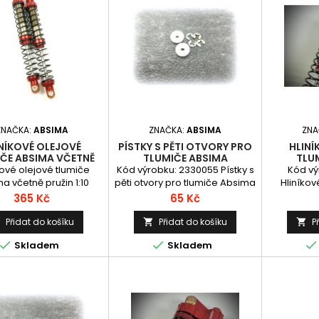
ZNAČKA:
ABSIMA
ZNAČKA:
ABSIMA
ZNA
NÍKOVÉ OLEJOVÉ
PÍSTKY S PĚTI OTVORY PRO
HLINÍ
ČE ABSIMA VČETNĚ
TLUMIČE ABSIMA
TLU
PRUŽIN 1:10
STANDARD, 2KS
PIGGYBAC
kové olejové tlumiče
Kód výrobku: 2330055 Pístky s
Kód vý
1:10, D
a včetně pružin 1:10
pěti otvory pro tlumiče Absima
Hliníkov
délka 120mm
Standard, 2ks
včetně p
Cena
Cena
365 Kč
65 Kč
(vzdáleno
Přidat do košíku
Přidat do košíku
P






Skladem
Skladem