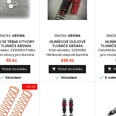
ZNAČKA:
ABSIMA
ZNAČKA:
ABSIMA
ZNAČ
Y SE TŘEMI OTVORY
HLINÍKOVÉ OLEJOVÉ
HLINÍ
 TLUMIČE ABSIMA
TLUMIČE ABSIMA
TLUMIČE
TANDARD, 2KS
PIGGYBACK VČETNĚ PRUŽIN
robku: 2330053 Pístky
Kód výrobku: 2330083
Celohliník
1:10, DÉLKA 100MM, 2KS
mi otvory pro tlumiče
Hliníkové olejové tlumiče
pro mode
ima Standard, 2ks
včetně pružin, délka 100mm
Celková d
Cena
Cena
65 Kč
495 Kč
(vzdálenost mezi středy ok),
120mm, 
2ks
16mm. Sada
Přidat do košíku
Přidat do košíku
P



pružin: měk



Skladem
Skladem
K odes
horní i s
- 100 Kč