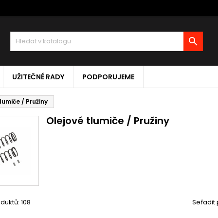

UŽITEČNÉ RADY
PODPORUJEME
lumiče / Pružiny
Olejové tlumiče / Pružiny
duktů: 108
Seřadit 