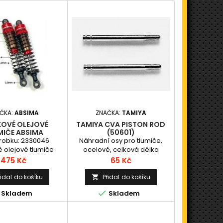
ČKA:
ABSIMA
ZNAČKA:
TAMIYA
KOVÉ OLEJOVÉ
TAMIYA CVA PISTON ROD
MIČE ABSIMA
(50601)
D VČETNĚ PRUŽIN
robku: 2330046
Náhradní osy pro tlumiče,
ÉLKA 110MM, 2KS
é olejové tlumiče
ocelové, celková délka
ružin, délka 110mm
33mm, délka závitu 6mm, 2ks.
Cena
Cena
475 Kč
65 Kč
st mezi středy ok),
2ks
řidat do košíku
Přidat do košíku


Skladem
Skladem