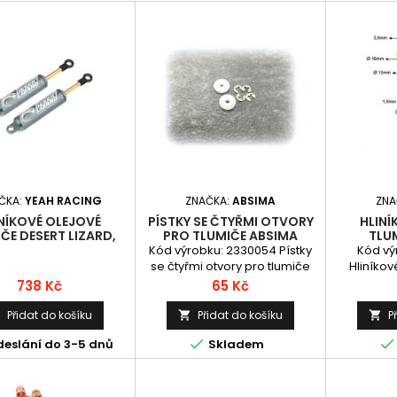
ČKA:
YEAH RACING
ZNAČKA:
ABSIMA
ZNA
NÍKOVÉ OLEJOVÉ
PÍSTKY SE ČTYŘMI OTVORY
HLINÍ
ČE DESERT LIZARD,
PRO TLUMIČE ABSIMA
TLU
TAL 100MM ( 2 KS )
STANDARD, 2KS
STANDAR
Kód výrobku: 2330054 Pístky
Kód vý
1:10, D
se čtyřmi otvory pro tlumiče
Hliníkov
Absima Standard, 2ks
včetně p
Cena
Cena
738 Kč
65 Kč
(vzdáleno
Přidat do košíku
Přidat do košíku
P





deslání do 3-5 dnů
Skladem