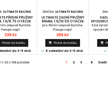
A:
ULTIMATE RACING
ZNAČKA:
ULTIMATE RACING
ZNA
ATE PŘEDNÍ PRUŽINY
ULTIMATE ZADNÍ PRUŽINY
SAD
, 1.6/8.75 OTÁČEK
86MM, 1.6/10.50 OTÁČEK
SPODNÍCH
MM OLEJ. TLUMIČE, 1
PRO 16MM OLEJ. TLUMIČE, 1
ABSIMA
6mm olejové tlumiče.
pro 16mm olejové tlumiče.
Kód výrob
KS.
KS.
Pasuje např.
Pasuje např.
spodní d
Určeno p
Cena
Cena
239 Kč
268 Kč
Standar
Přidat do košíku
Přidat do košíku
P





deslání do 3-5 dnů
K odeslání do 3-5 dnů
 1-20 z 108 položek
1
2
3
…
6
Další