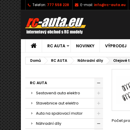
Telefon:
777 558 228
E-mail:
info@rc-auta.eu
RC AUTA
NOVINKY
VÝPRODEJ
Domů
RC AUTA
Náhradní díly
Olejové t
RC AUTA
Sestavená auta elektro
Stavebnice aut elektro
Auta na spalovací motor
Počet pro
Náhradní díly