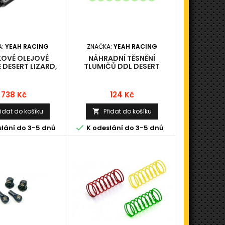
A:
YEAH RACING
ZNAČKA:
YEAH RACING
KOVÉ OLEJOVÉ
NÁHRADNÍ TĚSNĚNÍ
 DESERT LIZARD,
TLUMIČŮ DDL DESERT
100MM ( 2 KS )
LIZARD
Cena
Cena
738 Kč
124 Kč
řidat do košíku
Přidat do košíku


lání do 3-5 dnů
K odeslání do 3-5 dnů