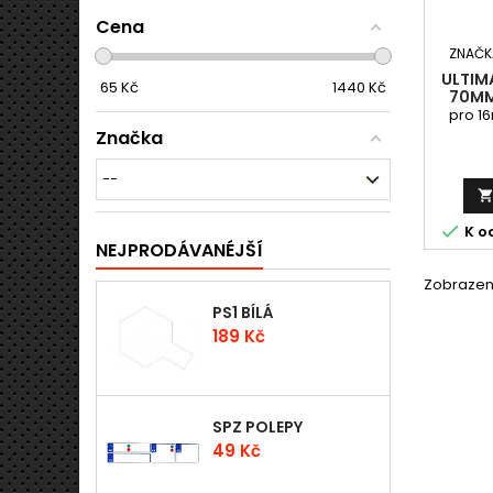
Cena
ZNAČK
ULTIM
65
Kč
1440
Kč
70MM
PRO 16
pro 1
Značka

K o
NEJPRODÁVANÉJŠÍ
Zobrazení
PS1 BÍLÁ
Cena
189 Kč
SPZ POLEPY
Cena
49 Kč