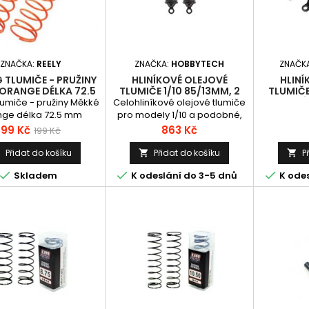
ZNAČKA:
REELY
ZNAČKA:
HOBBYTECH
ZNAČK
 TLUMIČE - PRUŽINY
HLINÍKOVÉ OLEJOVÉ
HLINÍ
ORANGE DÉLKA 72.5
TLUMIČE 1/10 85/13MM, 2
TLUMIČE
MM
KS.
ČERNÉ 
lumiče - pružiny Měkké
Celohliníkové olejové tlumiče
ge délka 72.5 mm
pro modely 1/10 a podobné,
Celková délka mezi čepy je
Cena
Běžná
Cena
99 Kč
863 Kč
199 Kč
85mm, průměr pístku je 13mm.
cena
Sada obsahuje: tři páry pružin:
Přidat do košíku
Přidat do košíku
P



měkké, střední a tvrdé; horní i



Skladem
K odeslání do 3-5 dnů
K odes
spodní upevňovací…