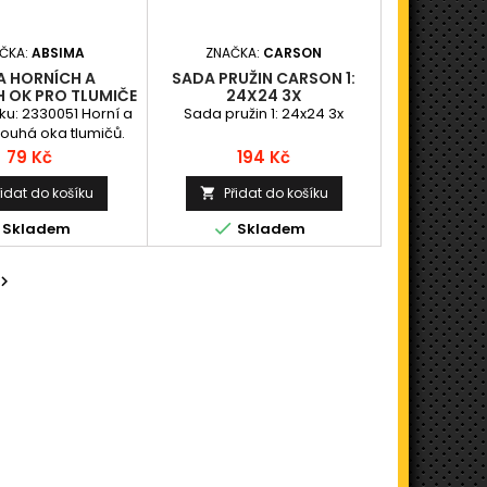
ČKA:
ABSIMA
ZNAČKA:
CARSON
A HORNÍCH A
SADA PRUŽIN CARSON 1:
 OK PRO TLUMIČE
24X24 3X
 STANDARD 75-
ku: 2330051 Horní a
Sada pružin 1: 24x24 3x
120MM
louhá oka tlumičů.
ro tlumiče Absima
Cena
Cena
79 Kč
194 Kč
d délky 75-120mm
řidat do košíku
Přidat do košíku


Skladem
Skladem
