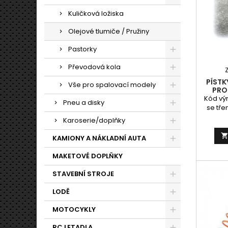
Kuličková ložiska
Olejové tlumiče / Pružiny
Pastorky
Převodová kola
PÍSTK
Vše pro spalovací modely
PRO
S
Kód vý
Pneu a disky
se tře
Abs
Karoserie/doplňky
KAMIONY A NÁKLADNÍ AUTA
MAKETOVÉ DOPLŇKY
STAVEBNÍ STROJE
LODĚ
MOTOCYKLY
RC LETADLA