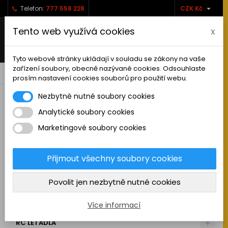

Telefon:
777 558 228
CZK Kč
Tento web využívá cookies
x
Tyto webové stránky ukládají v souladu se zákony na vaše
zařízení soubory, obecně nazývané cookies. Odsouhlaste
0



shopping_cart
prosím nastavení cookies souborů pro použití webu.
Nezbytně nutné soubory cookies
Analytické soubory cookies
RC AUTA
Marketingové soubory cookies
KAMIONY A NÁKLADNÍ AUTA
MAKETOVÉ DOPLŇKY
Přijmout všechny soubory cookies
STAVEBNÍ STROJE
Povolit jen nezbytně nutné cookies
LODĚ
MOTOCYKLY
Více informací
RC LETADLA