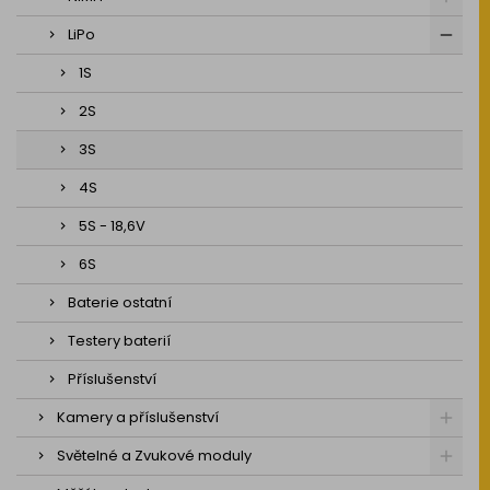
LiPo
1S
2S
3S
4S
5S - 18,6V
6S
Baterie ostatní
Testery baterií
Příslušenství
Kamery a příslušenství
Světelné a Zvukové moduly