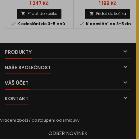
s kapacitou 5500mAh v
kapacita 5200mAh, 60C
Cena
Cena
1 247 Kč
1 199 Kč
Hardcase verzi. Konfigurace 3S
vybíjecí proud (krátkodobě
1P, rozměry: 138x47x35mm, EC5
70C), napětí 11,1V/3S.
Přidat do košíku
Přidat do košíku


napájecí konektor, XH-3S


K odeslání do 3-5 dnů
K odeslání do 3-5 dnů
balanční konektor.

PRODUKTY

NAŠE SPOLEČNOST

VÁŠ ÚČET

KONTAKT
Vrácení zboží / odstoupení od smlouvy
ODBĚR NOVINEK