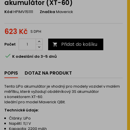
akumulátor (XT-60)
Kód
HPIMV151111
Značka
Maverick
623 Kč
S DPH
Přidat do košíku
Počet


K odeslání do 3-5 dnů
POPIS
DOTAZ NA PRODUKT
Tento LiPo akumulátor je vhodný pro modely vozidel v malém
měřítku, které vyžadují obdélníkový 3S akumulátor
s konektorem XT-60.
Ideální pro model Maverick QBit.
Technické údaje:
Články: LiPo
Napětí: 11,1 V
Kapacita: 2200 mAh