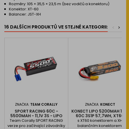
Rozměry: 105 × 35,5 × 23,5 m (bez vodičů a konektoru)
Konektor: XT-60
Balancer: JST-XH
16 DALŠÍCH PRODUKTŮ VE STEJNÉ KATEGORII:
<
>
ZNAČKA:
TEAM CORALLY
ZNAČKA:
KONECT
SPORT RACING 60C -
KONECT LIPO 5200MAH 11.1V
5500MAH - 11,1V 3S - LIPO
60C 3S1P 57,7WH, XT60
STICK HARDCASE - EC5
KONEKTOR
Team Corally SPORT RACING
s XT60 konektorem a XH
verze pro začínající závodníky
balančním konektorem,