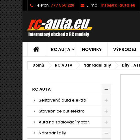
Telefon:
777 558 228
E-mail:
info@rc-auta.eu
RC AUTA
NOVINKY
VÝPRODEJ
Domů
RC AUTA
Náhradní díly
Díly - A
RC AUTA
Sestavená auta elektro
Stavebnice aut elektro
Auta na spalovací motor
Náhradní díly