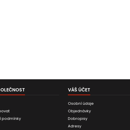
POLEČNOST
VÁŠ ÚČET
Osobní údaje
povat
Objednávky
í podmínky
Dobropisy
Adresy