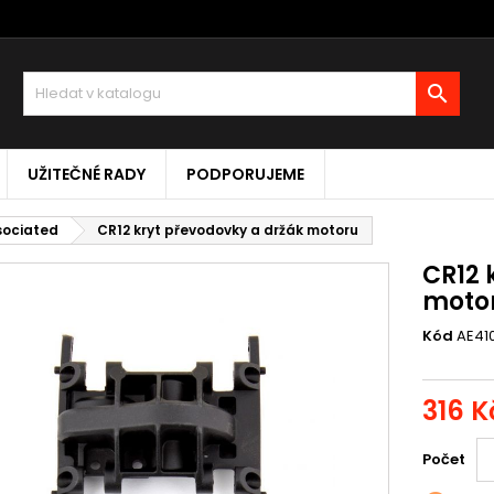

UŽITEČNÉ RADY
PODPORUJEME
ssociated
CR12 kryt převodovky a držák motoru
CR12 
moto
Kód
AE41
316 K
Počet