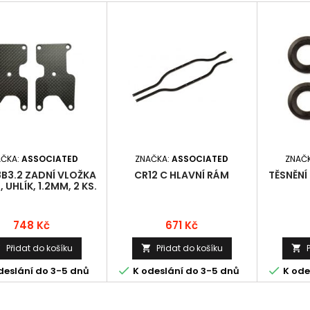
AČKA:
ASSOCIATED
ZNAČKA:
ASSOCIATED
ZNAČ
8B3.2 ZADNÍ VLOŽKA
CR12 C HLAVNÍ RÁM
TĚSNĚNÍ
 UHLÍK, 1.2MM, 2 KS.
Cena
Cena
748 Kč
671 Kč
Přidat do košíku
Přidat do košíku





deslání do 3-5 dnů
K odeslání do 3-5 dnů
K ode