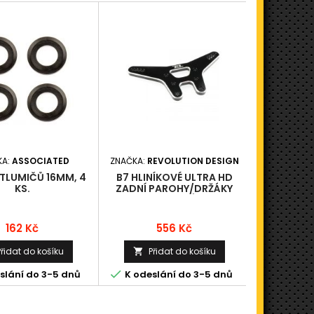
KA:
ASSOCIATED
ZNAČKA:
REVOLUTION DESIGN
ZNAČKA
 TLUMIČŮ 16MM, 4
B7 HLINÍKOVÉ ULTRA HD
RC8B3 P
KS.
ZADNÍ PAROHY/DRŽÁKY
SERVO 
TLUMIČŮ
Cena
Cena
162 Kč
556 Kč
Přidat do košíku
Přidat do košíku
Při




slání do 3-5 dnů
K odeslání do 3-5 dnů
K odesl