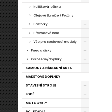
Kuličková ložiska
Olejové tlumiče / Pružiny
Pastorky
Převodová kola
Vše pro spalovací modely
Pneu a disky
Karoserie/doplňky
KAMIONY A NÁKLADNÍ AUTA
MAKETOVÉ DOPLŇKY
STAVEBNÍ STROJE
LODĚ
MOTOCYKLY
RC LETADLA