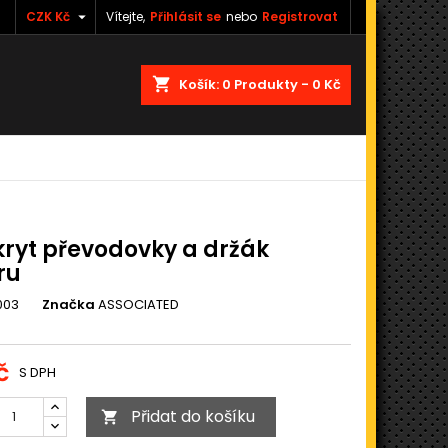

CZK Kč
Vítejte,
Přihlásit se
nebo
Registrovat
shopping_cart
Košík:
0
Produkty - 0 Kč
kryt převodovky a držák
ru
003
Značka
ASSOCIATED
č
S DPH
Přidat do košíku
