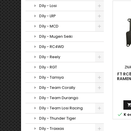
Díly - Losi
Díly - LRP
Díly - MCD
Díly - Mugen Seiki
Díly - RC4WD
Díly - Reely
Díly - RGT
ZN
FT RC
Díly - Tamiya
RAMEN,
Díly - Team Corally
Díly - Team Durango
Díly - Team Losi Racing

K o
Díly - Thunder Tiger
Díly - Traxxas