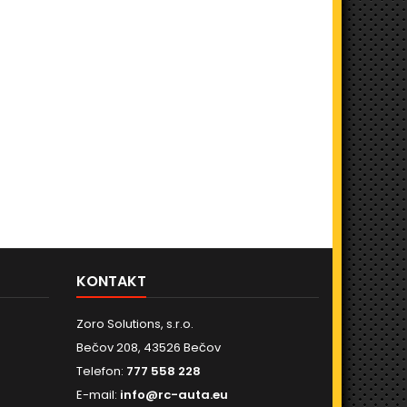
KONTAKT
Zoro Solutions, s.r.o.
Bečov 208, 43526 Bečov
Telefon:
777 558 228
E-mail:
info@rc-auta.eu