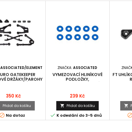
:
ASSOCIATED/ELEMENT
ZNAČKA:
ASSOCIATED
ZNAČ
URO GATEKEEPER
VYMEZOVACÍ HLINÍKOVÉ
FT UHLÍK
OVÉ DRŽÁKY/PAROHY
PODLOŽKY,
R
ÝCH TLUMIČŮ, SADA
7.8X3,0X0.5MM, MODRÉ, 10
KS.
Cena
Cena
350 Kč
239 Kč
Přidat do košíku
Přidat do košíku





Na dotaz
K odeslání do 3-5 dnů