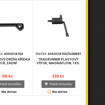
KA:
ASSOCIATED
ZNAČKA:
ASSOCIATED/ELEMENT
ZNAČKA
OVÝ DRŽÁK KŘÍDKA
TRAILRUNNER PLASTOVÝ
RC8B4.
C8, ZADNÍ
VÝFUK, MAGNAFLOW, 1 KS.
TLUMIČŮ,
Cena
Cena
216 Kč
239 Kč
Přidat do košíku
Přidat do košíku
Při





Na dotaz
Na dotaz
N