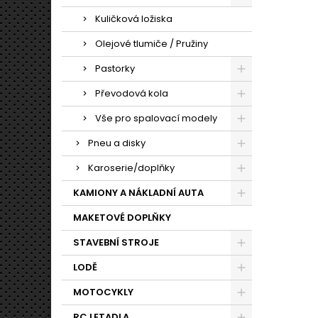
Kuličková ložiska
Olejové tlumiče / Pružiny
Pastorky
Převodová kola
Vše pro spalovací modely
Pneu a disky
Karoserie/doplňky
KAMIONY A NÁKLADNÍ AUTA
MAKETOVÉ DOPLŇKY
STAVEBNÍ STROJE
LODĚ
MOTOCYKLY
RC LETADLA