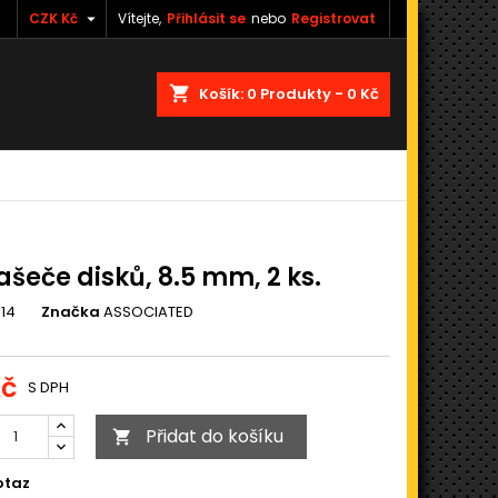

CZK Kč
Vítejte,
Přihlásit se
nebo
Registrovat
shopping_cart
Košík:
0
Produkty - 0 Kč
ašeče disků, 8.5 mm, 2 ks.
014
Značka
ASSOCIATED
Kč
S DPH
Přidat do košíku

otaz