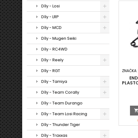
Díly - Losi
Díly - LRP
Díly - MCD
Díly - Mugen Seiki
Díly - RC4WD
Díly - Reely
Díly - RGT
ZNAČKA
END
Díly - Tamiya
PLAST
OLEJOV
Díly - Team Corally
Díly - Team Durango
Díly - Team Losi Racing
Díly - Thunder Tiger
Díly - Traxxas