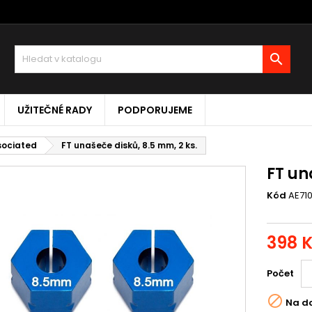

UŽITEČNÉ RADY
PODPORUJEME
ssociated
FT unašeče disků, 8.5 mm, 2 ks.
FT un
Kód
AE71
398 
Počet

Na d