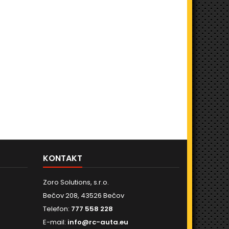
KONTAKT
Zoro Solutions, s.r.o.
Bečov 208, 43526 Bečov
Telefon:
777 558 228
E-mail:
info@rc-auta.eu