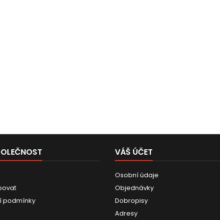
POLEČNOST
VÁŠ ÚČET
Osobní údaje
povat
Objednávky
í podmínky
Dobropisy
Adresy