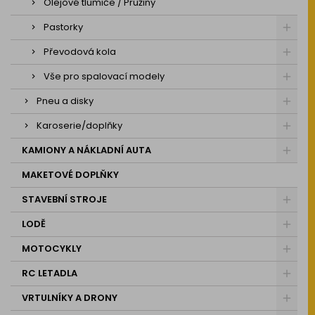
Olejové tlumiče / Pružiny
Pastorky
Převodová kola
Vše pro spalovací modely
Pneu a disky
Karoserie/doplňky
KAMIONY A NÁKLADNÍ AUTA
MAKETOVÉ DOPLŇKY
STAVEBNÍ STROJE
LODĚ
MOTOCYKLY
RC LETADLA
VRTULNÍKY A DRONY