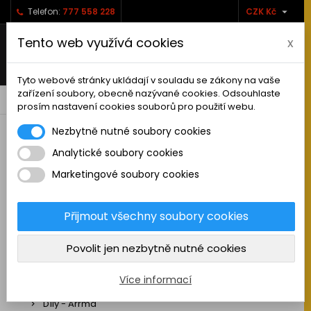

Telefon:
777 558 228
CZK Kč
Tento web využívá cookies
x
Tyto webové stránky ukládají v souladu se zákony na vaše
zařízení soubory, obecně nazývané cookies. Odsouhlaste
0



shopping_cart
prosím nastavení cookies souborů pro použití webu.
Nezbytně nutné soubory cookies
Analytické soubory cookies
RC AUTA
Marketingové soubory cookies
Sestavená auta elektro
Stavebnice aut elektro
Přijmout všechny soubory cookies
Auta na spalovací motor
Povolit jen nezbytně nutné cookies
Náhradní díly
Díly - ABSIMA
Více informací
Díly - Arrma