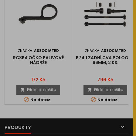
ZNAČKA:
ASSOCIATED
ZNAČKA:
ASSOCIATED
RC8B4 OČKO PALIVOVÉ
B74.1 ZADNÍ CVA POLOOSY,
NÁDRŽE
66MM, 2 KS.
Cena
Cena
172 Kč
796 Kč
Přidat do košíku
Přidat do košíku




Na dotaz
Na dotaz

PRODUKTY