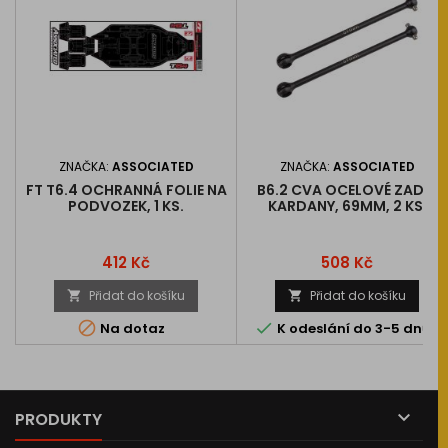
ZNAČKA:
ASSOCIATED
ZNAČKA:
ASSOCIATED
FT T6.4 OCHRANNÁ FOLIE NA
B6.2 CVA OCELOVÉ ZADNÍ
PODVOZEK, 1 KS.
KARDANY, 69MM, 2 KS.
Cena
Cena
412 Kč
508 Kč
Přidat do košíku
Přidat do košíku




Na dotaz
K odeslání do 3-5 dnů

PRODUKTY