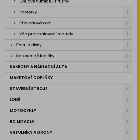
Olejové tlumiče / Pružiny
Pastorky
Převodová kola
Vše pro spalovací modely
Pneu a disky
Karoserie/doplňky
KAMIONY A NÁKLADNÍ AUTA
MAKETOVÉ DOPLŇKY
STAVEBNÍ STROJE
LODĚ
MOTOCYKLY
RC LETADLA
VRTULNÍKY A DRONY