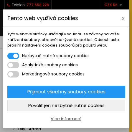

Telefon:
777 558 228
CZK Kč
Tento web využívá cookies
x
Tyto webové stránky ukládají v souladu se zákony na vaše
zařízení soubory, obecně nazývané cookies. Odsouhlaste
0



shopping_cart
prosím nastavení cookies souborů pro použití webu.
Nezbytně nutné soubory cookies
Analytické soubory cookies
RC AUTA
Marketingové soubory cookies
Sestavená auta elektro
Stavebnice aut elektro
Přijmout všechny soubory cookies
Auta na spalovací motor
Povolit jen nezbytně nutné cookies
Náhradní díly
Díly - ABSIMA
Více informací
Díly - Arrma