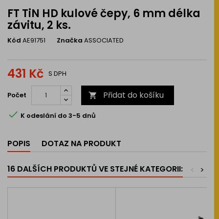
FT TiN HD kulové čepy, 6 mm délka
závitu, 2 ks.
Kód
AE91751
Značka
ASSOCIATED
431 Kč
S DPH
Přidat do košíku
Počet


K odeslání do 3-5 dnů
POPIS
DOTAZ NA PRODUKT
16 DALŠÍCH PRODUKTŮ VE STEJNÉ KATEGORII:
<
>