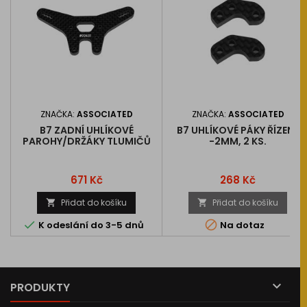
ZNAČKA:
ASSOCIATED
ZNAČKA:
ASSOCIATED
B7 ZADNÍ UHLÍKOVÉ
B7 UHLÍKOVÉ PÁKY ŘÍZENÍ,
PAROHY/DRŽÁKY TLUMIČŮ
-2MM, 2 KS.
Cena
Cena
671 Kč
268 Kč
Přidat do košíku
Přidat do košíku




K odeslání do 3-5 dnů
Na dotaz

PRODUKTY