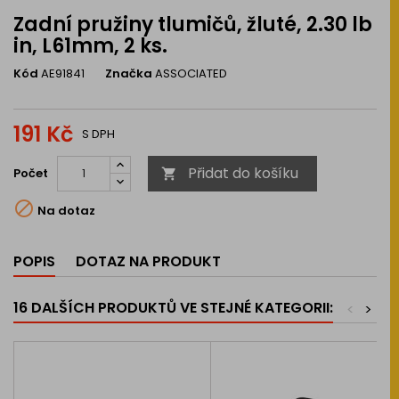
Zadní pružiny tlumičů, žluté, 2.30 lb
in, L61mm, 2 ks.
Kód
AE91841
Značka
ASSOCIATED
191 Kč
S DPH
Přidat do košíku
Počet


Na dotaz
POPIS
DOTAZ NA PRODUKT
16 DALŠÍCH PRODUKTŮ VE STEJNÉ KATEGORII:
<
>