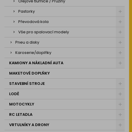
Olejové tlumiče / Pružiny
Pastorky
Převodová kola
Vše pro spalovací modely
Pneu a disky
Karoserie/doplňky
KAMIONY A NÁKLADNÍ AUTA
MAKETOVÉ DOPLŇKY
STAVEBNÍ STROJE
LODĚ
MOTOCYKLY
RC LETADLA
VRTULNÍKY A DRONY