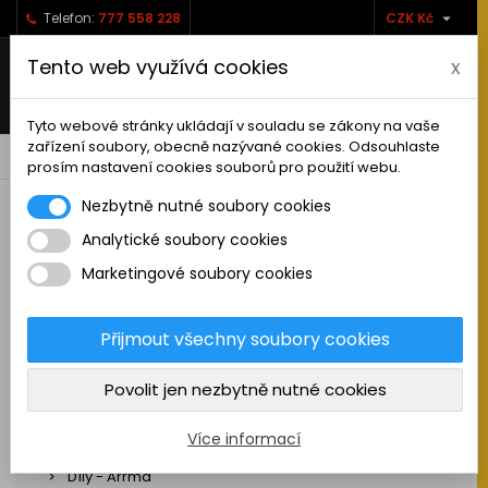

Telefon:
777 558 228
CZK Kč
Tento web využívá cookies
x
Tyto webové stránky ukládají v souladu se zákony na vaše
zařízení soubory, obecně nazývané cookies. Odsouhlaste
0



shopping_cart
prosím nastavení cookies souborů pro použití webu.
Nezbytně nutné soubory cookies
Analytické soubory cookies
RC AUTA
Marketingové soubory cookies
Sestavená auta elektro
Stavebnice aut elektro
Přijmout všechny soubory cookies
Auta na spalovací motor
Povolit jen nezbytně nutné cookies
Náhradní díly
Díly - ABSIMA
Více informací
Díly - Arrma