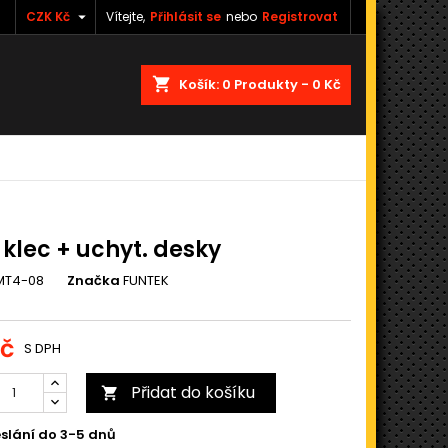

CZK Kč
Vítejte,
Přihlásit se
nebo
Registrovat
shopping_cart
Košík:
0
Produkty - 0 Kč
 klec + uchyt. desky
MT4-08
Značka
FUNTEK
Kč
S DPH
Přidat do košíku

slání do 3-5 dnů