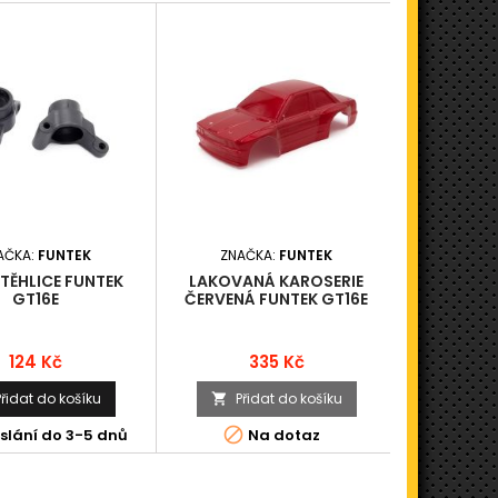
AČKA:
FUNTEK
ZNAČKA:
FUNTEK
ZNAČ
TĚHLICE FUNTEK
LAKOVANÁ KAROSERIE
STX - SPO
GT16E
ČERVENÁ FUNTEK GT16E
Cena
Cena
124 Kč
335 Kč
Přidat do košíku
Přidat do košíku
Při




slání do 3-5 dnů
Na dotaz
K odesl