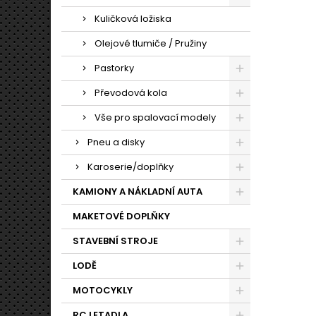
Kuličková ložiska
Olejové tlumiče / Pružiny
Pastorky
Převodová kola
Vše pro spalovací modely
Pneu a disky
Karoserie/doplňky
KAMIONY A NÁKLADNÍ AUTA
MAKETOVÉ DOPLŇKY
STAVEBNÍ STROJE
LODĚ
MOTOCYKLY
RC LETADLA