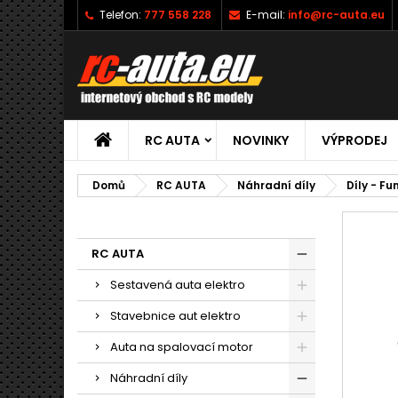
Telefon:
777 558 228
E-mail:
info@rc-auta.eu
RC AUTA
NOVINKY
VÝPRODEJ
Domů
RC AUTA
Náhradní díly
Díly - Fu
RC AUTA
Sestavená auta elektro
Stavebnice aut elektro
Auta na spalovací motor
Náhradní díly