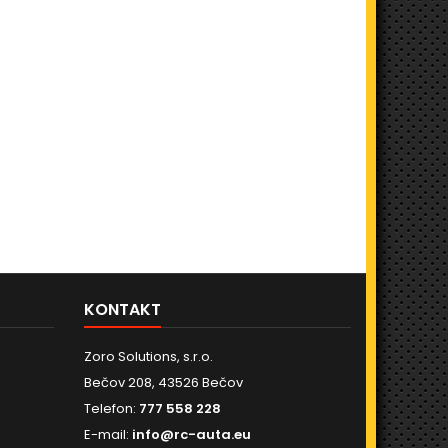
KONTAKT
Zoro Solutions, s.r.o.
Bečov 208, 43526 Bečov
Telefon:
777 558 228
E-mail:
info@rc-auta.eu