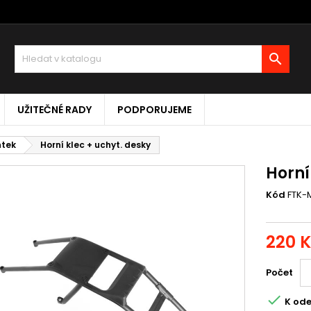

UŽITEČNÉ RADY
PODPORUJEME
ntek
Horní klec + uchyt. desky
Horní
Kód
FTK-
220 
Počet

K ode