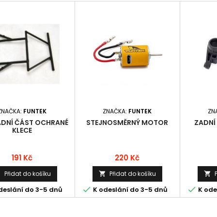
ZNAČKA:
FUNTEK
ZNAČKA:
FUNTEK
ZN
ADNÍ ČÁST OCHRANÉ
STEJNOSMĚRNÝ MOTOR
ZADNÍ 
KLECE
Cena
Cena
191 Kč
220 Kč
Přidat do košíku
Přidat do košíku





deslání do 3-5 dnů
K odeslání do 3-5 dnů
K ode