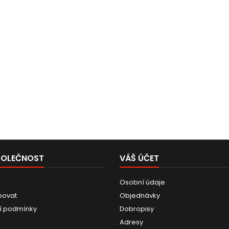
POLEČNOST
VÁŠ ÚČET
Osobní údaje
povat
Objednávky
í podmínky
Dobropisy
Adresy