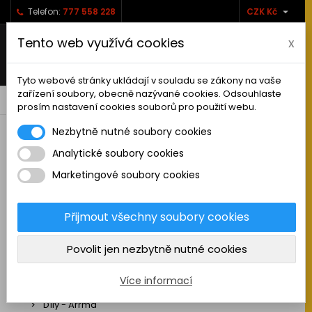

Telefon:
777 558 228
CZK Kč
Tento web využívá cookies
x
Tyto webové stránky ukládají v souladu se zákony na vaše
zařízení soubory, obecně nazývané cookies. Odsouhlaste
0



shopping_cart
prosím nastavení cookies souborů pro použití webu.
Nezbytně nutné soubory cookies
Analytické soubory cookies
RC AUTA
Marketingové soubory cookies
Sestavená auta elektro
Stavebnice aut elektro
Přijmout všechny soubory cookies
Auta na spalovací motor
Povolit jen nezbytně nutné cookies
Náhradní díly
Díly - ABSIMA
Více informací
Díly - Arrma