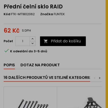
Přední čelní sklo RAID
Kód
FTK-MT1802062
Značka
FUNTEK
62 Kč
S DPH
Přidat do košíku
Počet


K odeslání do 3-5 dnů
POPIS
DOTAZ NA PRODUKT
16 DALŠÍCH PRODUKTŮ VE STEJNÉ KATEGORII:
<
>