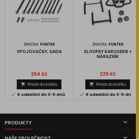
ZNAČKA:
FUNTEK
ZNAČKA:
FUNTEK
SPOJOVAČKY, SADA
SLOUPKY KAROSERIE +
NÁRAZNÍK
Cena
Cena
264 Kč
239 Kč
Přidat do košíku
Přidat do košíku




K odeslání do 3-5 dnů
K odeslání do 3-5 dnů

PRODUKTY

NAŠE SPOLEČNOST