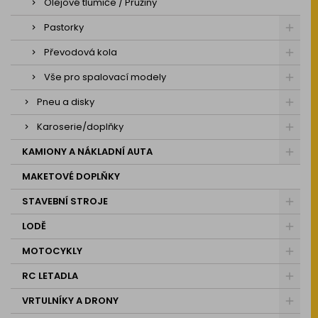
Olejové tlumiče / Pružiny
Pastorky
Převodová kola
Vše pro spalovací modely
Pneu a disky
Karoserie/doplňky
KAMIONY A NÁKLADNÍ AUTA
MAKETOVÉ DOPLŇKY
STAVEBNÍ STROJE
LODĚ
MOTOCYKLY
RC LETADLA
VRTULNÍKY A DRONY