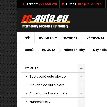
Telefon:
777 558 228
E-mail:
info@rc-auta.eu
RC AUTA
NOVINKY
VÝPRODEJ
Domů
RC AUTA
Náhradní díly
Díly - Hi
RC AUTA
Sestavená auta elektro
Stavebnice aut elektro
Auta na spalovací motor
Náhradní díly