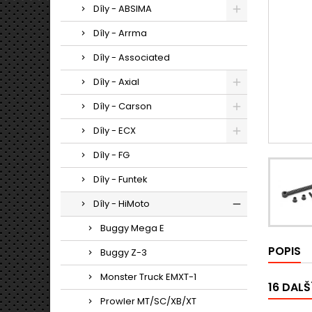
Díly - ABSIMA
Díly - Arrma
Díly - Associated
Díly - Axial
Díly - Carson
Díly - ECX
Díly - FG
Díly - Funtek
Díly - HiMoto
Buggy Mega E
POPIS
Buggy Z-3
Monster Truck EMXT-1
16 DALŠ
Prowler MT/SC/XB/XT