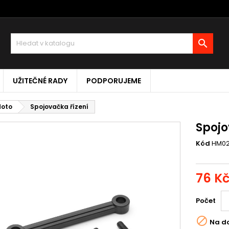

UŽITEČNÉ RADY
PODPORUJEME
Moto
Spojovačka řízení
Spojo
Kód
HM0
76 K
Počet

Na d