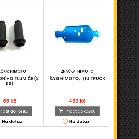
AČKA:
HIMOTO
ZNAČKA:
HIMOTO
ZNAČ
DNÍHO TLUMIČE (2
ŠASI HIMOTO, 1/10 TRUCK
3X8 BUTTO
KS)
(
Cena
Cena
66 Kč
469 Kč
Přidat do košíku
Přidat do košíku
Při





Na dotaz
Na dotaz
N