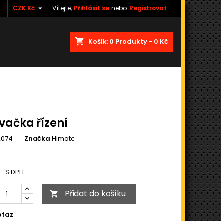

CZK Kč
Vítejte,
Přihlásit se
nebo
Registrovat
shopping_cart
Košík:
0
Produkty - 0 Kč
vačka řízení
2074
Značka
Himoto
č
S DPH
Přidat do košíku

otaz