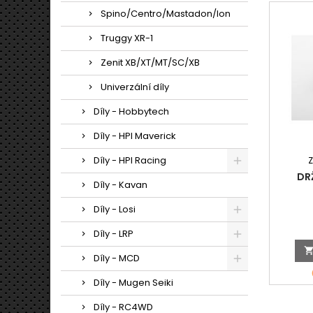
Spino/Centro/Mastadon/Ion
Truggy XR-1
Zenit XB/XT/MT/SC/XB
Univerzální díly
Díly - Hobbytech
Díly - HPI Maverick
Díly - HPI Racing
DRŽ
Díly - Kavan
Díly - Losi
Díly - LRP
Díly - MCD
Díly - Mugen Seiki
Díly - RC4WD