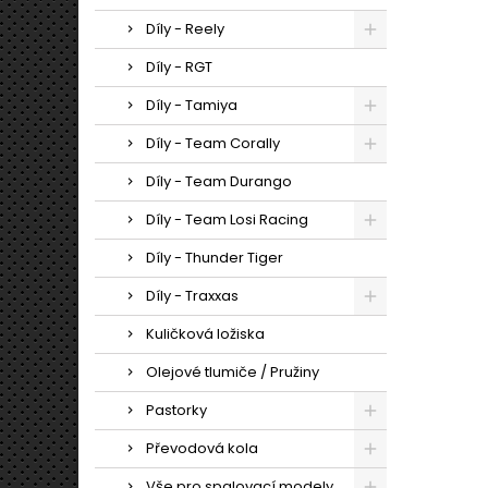
Díly - Reely
Díly - RGT
Díly - Tamiya
Díly - Team Corally
Díly - Team Durango
Díly - Team Losi Racing
Díly - Thunder Tiger
Díly - Traxxas
Kuličková ložiska
Olejové tlumiče / Pružiny
Pastorky
Převodová kola
Vše pro spalovací modely