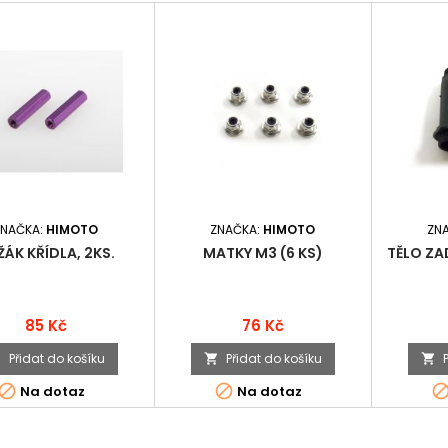
ZNAČKA:
HIMOTO
ZNAČKA:
HIMOTO
ZN
ÁK KŘÍDLA, 2KS.
MATKY M3 (6 KS)
TĚLO ZA
Cena
Cena
85 Kč
76 Kč
Přidat do košíku
Přidat do košíku





Na dotaz
Na dotaz