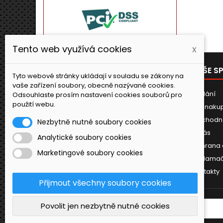
Tento web využívá cookies
x
PRODUKTY
NAŠE S
Tyto webové stránky ukládají v souladu se zákony na
vaše zařízení soubory, obecně nazývané cookies.
Novinky
Dodání
Odsouhlaste prosím nastavení cookies souborů pro
použití webu.
Jak naku
Obchodn
Nezbytně nutné soubory cookies
O nás
Analytické soubory cookies
Ochrana 
Marketingové soubory cookies
Reklamač
Kontakty
Přijmout všechny soubory cookies
Povolit jen nezbytně nutné cookies
ODBĚR NOVINEK