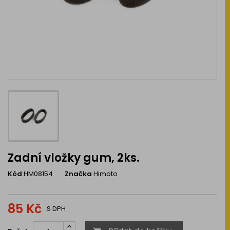
Zadní vložky gum, 2ks.
Kód
HM08154
Značka
Himoto
85 Kč
S DPH