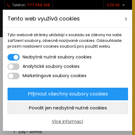

Telefon:
777 558 228
CZK Kč
Tento web využívá cookies
x
Tyto webové stránky ukládají v souladu se zákony na vaše
zařízení soubory, obecně nazývané cookies. Odsouhlaste
0



shopping_cart
prosím nastavení cookies souborů pro použití webu.
Nezbytně nutné soubory cookies
Analytické soubory cookies
RC AUTA
Marketingové soubory cookies
Sestavená auta elektro
Stavebnice aut elektro
Přijmout všechny soubory cookies
Auta na spalovací motor
Povolit jen nezbytně nutné cookies
Náhradní díly
Díly - ABSIMA
Více informací
Díly - Arrma