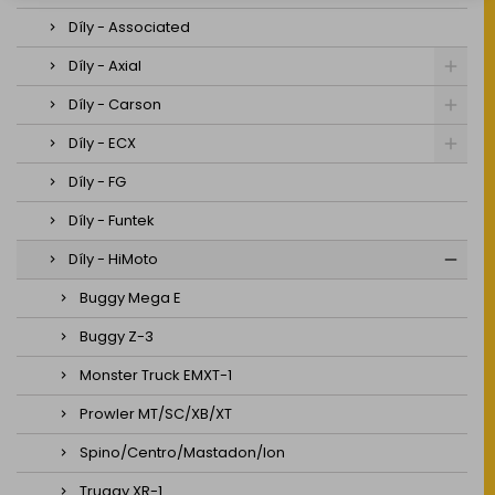
Díly - Associated
Díly - Axial
Díly - Carson
Díly - ECX
Díly - FG
Díly - Funtek
Díly - HiMoto
Buggy Mega E
Buggy Z-3
Monster Truck EMXT-1
Prowler MT/SC/XB/XT
Spino/Centro/Mastadon/Ion
Truggy XR-1