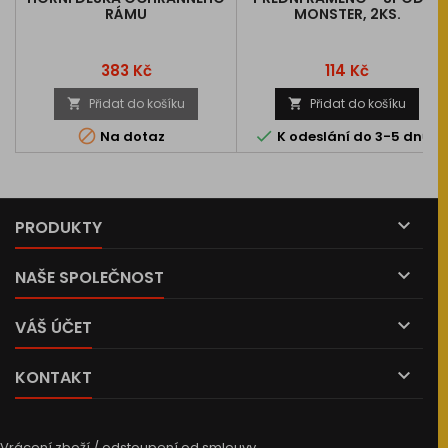
RÁMU
MONSTER, 2KS.
Cena
Cena
383 Kč
114 Kč
Přidat do košíku
Přidat do košíku




Na dotaz
K odeslání do 3-5 dnů

PRODUKTY

NAŠE SPOLEČNOST

VÁŠ ÚČET

KONTAKT
Vrácení zboží / odstoupení od smlouvy