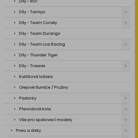
Díly - RGT
Díly - Tamiya
Díly - Team Corally
Díly - Team Durango
Díly - Team Losi Racing
Díly - Thunder Tiger
Díly - Traxxas
Kuličková ložiska
Olejové tlumiče / Pružiny
Pastorky
Převodová kola
Vše pro spalovací modely
Pneu a disky