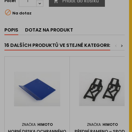
Přidat do košíku
Počet


Na dotaz
POPIS
DOTAZ NA PRODUKT
16 DALŠÍCH PRODUKTŮ VE STEJNÉ KATEGORII:
<
>
ZNAČKA:
HIMOTO
ZNAČKA:
HIMOTO
HORNÍ DESKA OCHRANNÉHO
PŘEDNÍ RAMENO – SPODNÍ,