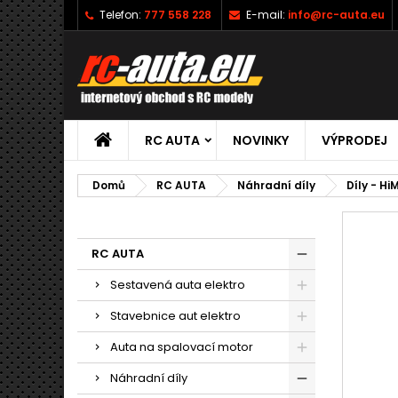
Telefon:
777 558 228
E-mail:
info@rc-auta.eu
RC AUTA
NOVINKY
VÝPRODEJ
Domů
RC AUTA
Náhradní díly
Díly - Hi
RC AUTA
Sestavená auta elektro
Stavebnice aut elektro
Auta na spalovací motor
Náhradní díly