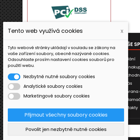
Tento web využívá cookies
x
PRODUKTY
NAŠE S
Tyto webové stránky ukládají v souladu se zákony na
vaše zařízení soubory, obecně nazývané cookies.
Novinky
Dodání
Odsouhlaste prosím nastavení cookies souborů pro
použití webu.
Jak naku
Obchodn
Nezbytně nutné soubory cookies
O nás
Analytické soubory cookies
Ochrana 
Marketingové soubory cookies
Reklamač
Kontakty
Přijmout všechny soubory cookies
Povolit jen nezbytně nutné cookies
ODBĚR NOVINEK