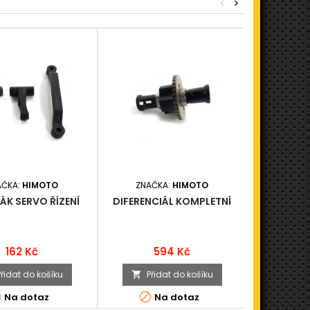
<
>
AČKA:
HIMOTO
ZNAČKA:
HIMOTO
ZNAČ
ÁK SERVO ŘÍZENÍ
DIFERENCIÁL KOMPLETNÍ
MATICE M
F
Cena
Cena
162 Kč
594 Kč
Přidat do košíku
Přidat do košíku
Při





Na dotaz
Na dotaz
N