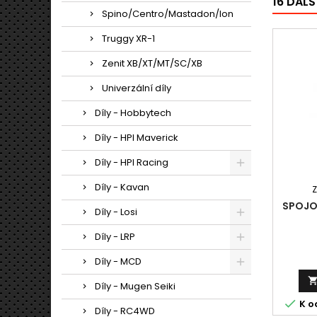
16 DALŠ
Spino/Centro/Mastadon/Ion
Truggy XR-1
Zenit XB/XT/MT/SC/XB
Univerzální díly
Díly - Hobbytech
Díly - HPI Maverick
Díly - HPI Racing
Díly - Kavan
SPOJOV
Díly - Losi
Díly - LRP
Díly - MCD
Díly - Mugen Seiki

K o
Díly - RC4WD