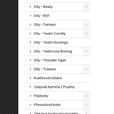
Díly - Reely
Díly - RGT
Díly - Tamiya
Díly - Team Corally
Díly - Team Durango
Díly - Team Losi Racing
Díly - Thunder Tiger
Díly - Traxxas
Kuličková ložiska
Olejové tlumiče / Pružiny
Pastorky
Převodová kola
Vše pro spalovací modely