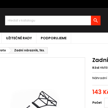

UŽITEČNÉ RADY
PODPORUJEME
Moto
Zadní nárazník, 1ks.
Zadní
Kód
HM19
Náhradní 
143 K
Počet