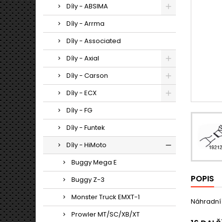
Díly - ABSIMA
Díly - Arrma
Díly - Associated
Díly - Axial
Díly - Carson
Díly - ECX
Díly - FG
Díly - Funtek
Díly - HiMoto
Buggy Mega E
POPIS
Buggy Z-3
Monster Truck EMXT-1
Náhradní 
Prowler MT/SC/XB/XT