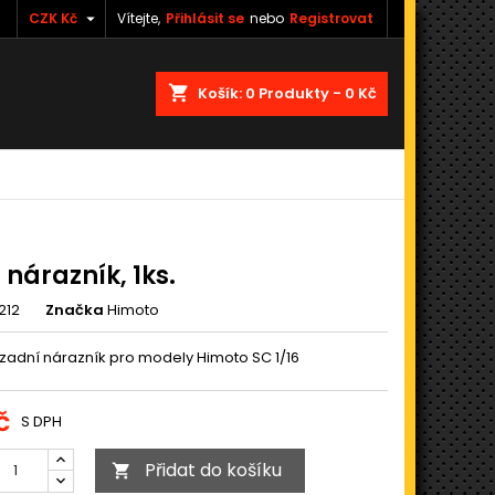

CZK Kč
Vítejte,
Přihlásit se
nebo
Registrovat
shopping_cart
Košík:
0
Produkty - 0 Kč
 nárazník, 1ks.
212
Značka
Himoto
zadní nárazník pro modely Himoto SC 1/16
č
S DPH
Přidat do košíku
