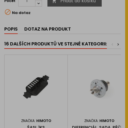
Přidat do košíku
Počet


Na dotaz
POPIS
DOTAZ NA PRODUKT
16 DALŠÍCH PRODUKTŮ VE STEJNÉ KATEGORII:
<
>
ZNAČKA:
HIMOTO
ZNAČKA:
HIMOTO
ŠASI, 1KS
DIFERENCIÁL, SADA, PŘ/ZA,