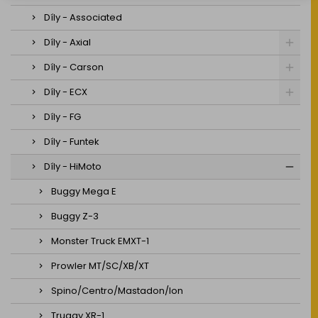
Díly - Associated
Díly - Axial
Díly - Carson
Díly - ECX
Díly - FG
Díly - Funtek
Díly - HiMoto
Buggy Mega E
Buggy Z-3
Monster Truck EMXT-1
Prowler MT/SC/XB/XT
Spino/Centro/Mastadon/Ion
Truggy XR-1