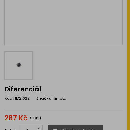
Diferenciál
Kód
HM21022
Značka
Himoto
287 Kč
S DPH