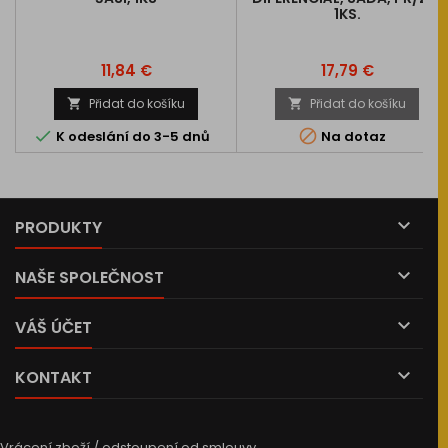
1KS.
Cena
Cena
11,84 €
17,79 €
Přidat do košíku
Přidat do košíku




K odeslání do 3-5 dnů
Na dotaz

PRODUKTY

NAŠE SPOLEČNOST

VÁŠ ÚČET

KONTAKT
Vrácení zboží / odstoupení od smlouvy