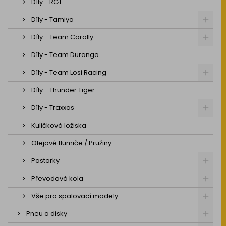
Díly - RGT
Díly - Tamiya
Díly - Team Corally
Díly - Team Durango
Díly - Team Losi Racing
Díly - Thunder Tiger
Díly - Traxxas
Kuličková ložiska
Olejové tlumiče / Pružiny
Pastorky
Převodová kola
Vše pro spalovací modely
Pneu a disky