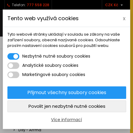

Telefon:
777 558 228
CZK Kč
Tento web využívá cookies
x
Tyto webové stránky ukládají v souladu se zákony na vaše
zařízení soubory, obecně nazývané cookies. Odsouhlaste
0



shopping_cart
prosím nastavení cookies souborů pro použití webu.
Nezbytně nutné soubory cookies
Analytické soubory cookies
RC AUTA
Marketingové soubory cookies
Sestavená auta elektro
Stavebnice aut elektro
Přijmout všechny soubory cookies
Auta na spalovací motor
Povolit jen nezbytně nutné cookies
Náhradní díly
Díly - ABSIMA
Více informací
Díly - Arrma