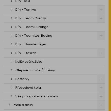
Díly - RGT
Díly - Tamiya
Díly - Team Corally
Díly - Team Durango
Díly - Team Losi Racing
Díly - Thunder Tiger
Díly - Traxxas
Kuličková ložiska
Olejové tlumiče / Pružiny
Pastorky
Převodová kola
Vše pro spalovací modely
Pneu a disky