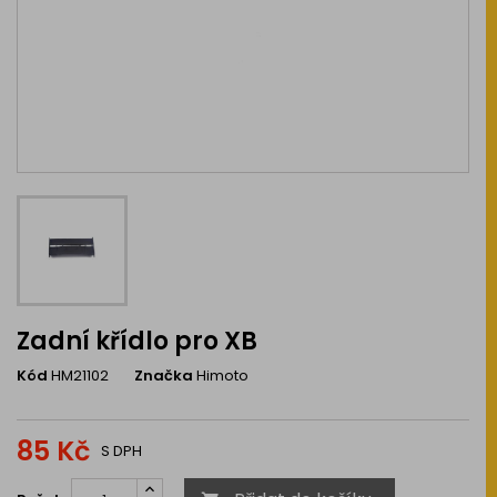
Zadní křídlo pro XB
Kód
HM21102
Značka
Himoto
85 Kč
S DPH