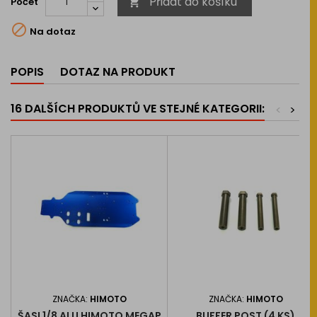
Přidat do košíku
Počet


Na dotaz
POPIS
DOTAZ NA PRODUKT
16 DALŠÍCH PRODUKTŮ VE STEJNÉ KATEGORII:
<
>
ZNAČKA:
HIMOTO
ZNAČKA:
HIMOTO
ŠASI 1/8 ALU HIMOTO MEGAP
BUFFER POST (4 KS)