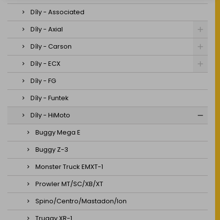
Díly - Associated
Díly - Axial
Díly - Carson
Díly - ECX
Díly - FG
Díly - Funtek
Díly - HiMoto
Buggy Mega E
Buggy Z-3
Monster Truck EMXT-1
Prowler MT/SC/XB/XT
Spino/Centro/Mastadon/Ion
Truggy XR-1