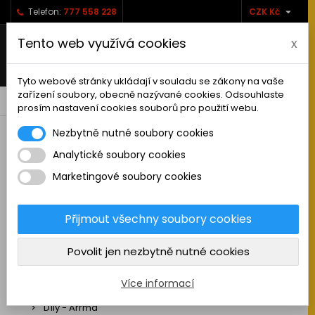

Telefon:
777 558 228
CZK Kč
Tento web využívá cookies
x
Tyto webové stránky ukládají v souladu se zákony na vaše
zařízení soubory, obecně nazývané cookies. Odsouhlaste
0



shopping_cart
prosím nastavení cookies souborů pro použití webu.
Nezbytně nutné soubory cookies
Analytické soubory cookies
RC AUTA
Marketingové soubory cookies
Sestavená auta elektro
Stavebnice aut elektro
Přijmout všechny soubory cookies
Auta na spalovací motor
Povolit jen nezbytně nutné cookies
Náhradní díly
Díly - ABSIMA
Více informací
Díly - Arrma