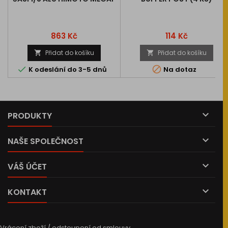
Cena
Cena
863 Kč
114 Kč
Přidat do košíku
Přidat do košíku




K odeslání do 3-5 dnů
Na dotaz

PRODUKTY

NAŠE SPOLEČNOST

VÁŠ ÚČET

KONTAKT
Vrácení zboží / odstoupení od smlouvy