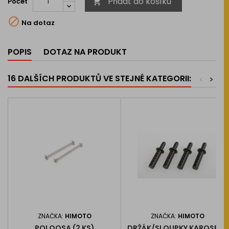
Přidat do košíku
Počet


Na dotaz
POPIS
DOTAZ NA PRODUKT
16 DALŠÍCH PRODUKTŮ VE STEJNÉ KATEGORII:
<
>
ZNAČKA:
HIMOTO
ZNAČKA:
HIMOTO
POLOOSA (2 KS)
DRŽÁK/SLOUPKY KAROSERIE