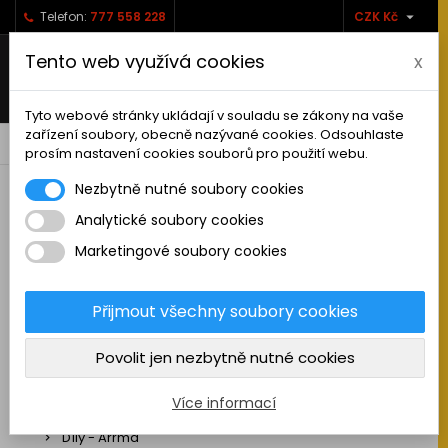

Telefon:
777 558 228
CZK Kč
Tento web využívá cookies
x
Tyto webové stránky ukládají v souladu se zákony na vaše
zařízení soubory, obecně nazývané cookies. Odsouhlaste
0



shopping_cart
prosím nastavení cookies souborů pro použití webu.
Nezbytně nutné soubory cookies
Analytické soubory cookies
RC AUTA
Marketingové soubory cookies
Sestavená auta elektro
Stavebnice aut elektro
Přijmout všechny soubory cookies
Auta na spalovací motor
Povolit jen nezbytně nutné cookies
Náhradní díly
Díly - ABSIMA
Více informací
Díly - Arrma