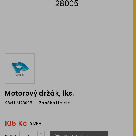
Motorový držák, 1ks.
Kód
HM28005
Značka
Himoto
105 Kč
S DPH