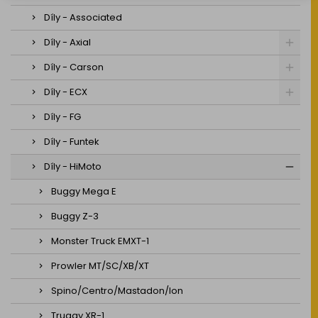
Díly - Associated
Díly - Axial
Díly - Carson
Díly - ECX
Díly - FG
Díly - Funtek
Díly - HiMoto
Buggy Mega E
Buggy Z-3
Monster Truck EMXT-1
Prowler MT/SC/XB/XT
Spino/Centro/Mastadon/Ion
Truggy XR-1