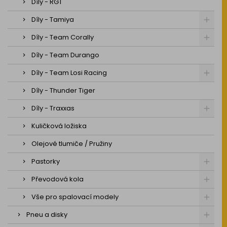
Díly - RGT
Díly - Tamiya
Díly - Team Corally
Díly - Team Durango
Díly - Team Losi Racing
Díly - Thunder Tiger
Díly - Traxxas
Kuličková ložiska
Olejové tlumiče / Pružiny
Pastorky
Převodová kola
Vše pro spalovací modely
Pneu a disky