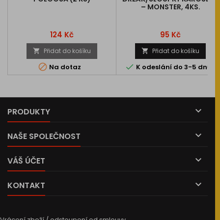
– MONSTER, 4KS.
Cena
Cena
124 Kč
95 Kč
Přidat do košíku
Přidat do košíku




Na dotaz
K odeslání do 3-5 dnů

PRODUKTY

NAŠE SPOLEČNOST

VÁŠ ÚČET

KONTAKT
Vrácení zboží / odstoupení od smlouvy