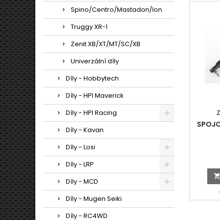
Spino/Centro/Mastadon/Ion
Truggy XR-1
Zenit XB/XT/MT/SC/XB
Univerzální díly
Díly - Hobbytech
Díly - HPI Maverick
Díly - HPI Racing
SPOJOV
Díly - Kavan
Díly - Losi
Díly - LRP
Díly - MCD
Díly - Mugen Seiki
Díly - RC4WD