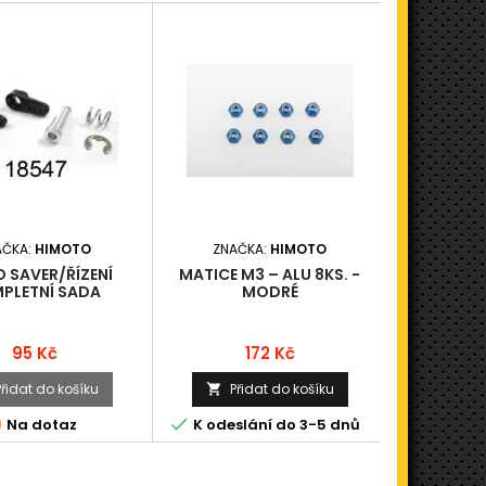
AČKA:
HIMOTO
ZNAČKA:
HIMOTO
ZNAČ
 SAVER/ŘÍZENÍ
MATICE M3 – ALU 8KS. -
DRŽÁK/PA
PLETNÍ SADA
MODRÉ
Cena
Cena
95 Kč
172 Kč
Přidat do košíku
Přidat do košíku
Při





Na dotaz
K odeslání do 3-5 dnů
N