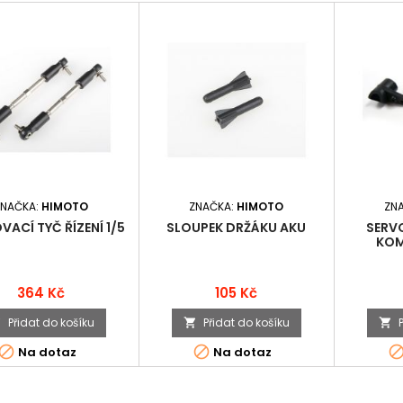
ZNAČKA:
HIMOTO
ZNAČKA:
HIMOTO
ZN
ACÍ TYČ ŘÍZENÍ 1/5
SLOUPEK DRŽÁKU AKU
SERVO
KOM
Cena
Cena
364 Kč
105 Kč
Přidat do košíku
Přidat do košíku





Na dotaz
Na dotaz