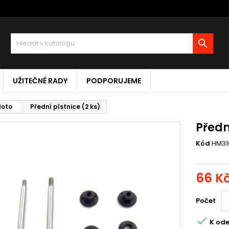

UŽITEČNÉ RADY
PODPORUJEME
Moto
Přední pístnice (2 ks)
Předn
Kód
HM31
66 K
Počet

K ode