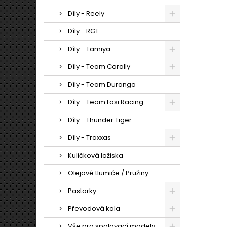
Díly - Reely
Díly - RGT
Díly - Tamiya
Díly - Team Corally
Díly - Team Durango
Díly - Team Losi Racing
Díly - Thunder Tiger
Díly - Traxxas
Kuličková ložiska
Olejové tlumiče / Pružiny
Pastorky
Převodová kola
Vše pro spalovací modely