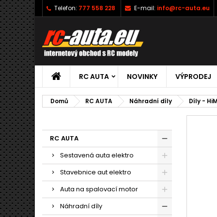
Telefon:
777 558 228
E-mail:
info@rc-auta.eu
RC AUTA
NOVINKY
VÝPRODEJ
Domů
RC AUTA
Náhradní díly
Díly - Hi
RC AUTA
Sestavená auta elektro
Stavebnice aut elektro
Auta na spalovací motor
Náhradní díly