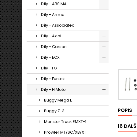
Díly - ABSIMA
Díly - Arrma
Díly - Associated
Díly - Axial
Díly - Carson
Díly - ECX
Díly - FG
Díly - Funtek
Díly - HiMoto
Buggy Mega E
POPIS
Buggy Z-3
Monster Truck EMXT-1
16 DALŠ
Prowler MT/SC/XB/XT