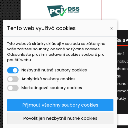
Tento web využívá cookies
x
PRODUKTY
NAŠE S
Tyto webové stránky ukládají v souladu se zákony na
vaše zařízení soubory, obecně nazývané cookies.
Novinky
Dodání
Odsouhlaste prosím nastavení cookies souborů pro
použití webu.
Jak naku
Obchodn
Nezbytně nutné soubory cookies
O nás
Analytické soubory cookies
Ochrana 
Marketingové soubory cookies
Reklamač
Kontakty
Přijmout všechny soubory cookies
Povolit jen nezbytně nutné cookies
ODBĚR NOVINEK