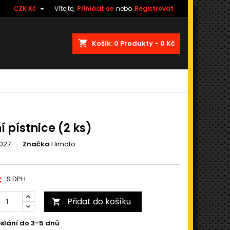

CZK Kč
Vítejte,
Přihlásit se
nebo
Registrovat
shopping_cart
Košík:
0
Produkty - 0 Kč
í pístnice (2 ks)
027
Značka
Himoto
č
S DPH
Přidat do košíku

slání do 3-5 dnů