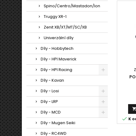
Spino/Centro/Mastadon/Ion
Truggy XR-1
Zenit XB/XT/MT/SC/XB
Univerzální díly
Díly - Hobbytech
Díly - HPI Maverick
Díly - HPI Racing
PO
Díly - Kavan
Díly - Losi
Díly - LRP
Díly - MCD

K o
Díly - Mugen Seiki
Díly - RC4WD