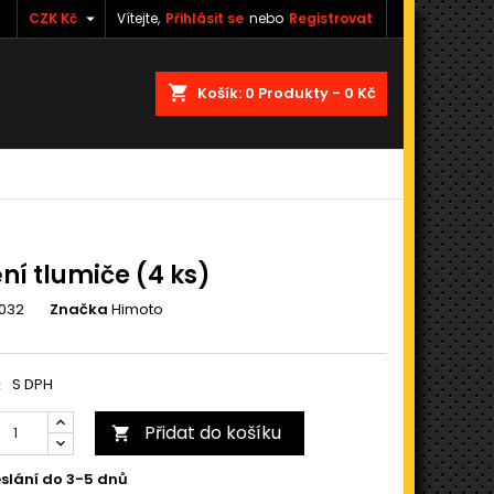

CZK Kč
Vítejte,
Přihlásit se
nebo
Registrovat
shopping_cart
Košík:
0
Produkty - 0 Kč
ní tlumiče (4 ks)
032
Značka
Himoto
č
S DPH
Přidat do košíku

slání do 3-5 dnů