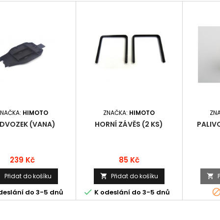
ZNAČKA:
HIMOTO
ZNAČKA:
HIMOTO
ZN
DVOZEK (VANA)
HORNÍ ZÁVĚS (2 KS)
PALIV
Cena
Cena
239 Kč
85 Kč
Přidat do košíku
Přidat do košíku




deslání do 3-5 dnů
K odeslání do 3-5 dnů