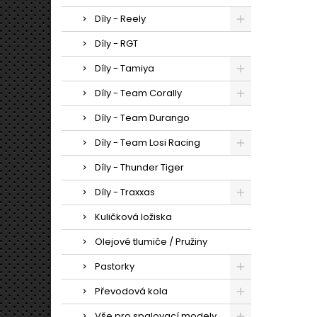
Díly - Reely
Díly - RGT
Díly - Tamiya
Díly - Team Corally
Díly - Team Durango
Díly - Team Losi Racing
Díly - Thunder Tiger
Díly - Traxxas
Kuličková ložiska
Olejové tlumiče / Pružiny
Pastorky
Převodová kola
Vše pro spalovací modely