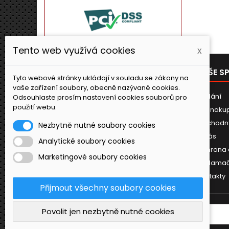
Tento web využívá cookies
x
PRODUKTY
NAŠE S
Tyto webové stránky ukládají v souladu se zákony na
vaše zařízení soubory, obecně nazývané cookies.
Novinky
Dodání
Odsouhlaste prosím nastavení cookies souborů pro
použití webu.
Jak naku
Obchodn
Nezbytně nutné soubory cookies
O nás
Analytické soubory cookies
Ochrana 
Marketingové soubory cookies
Reklamač
Kontakty
Přijmout všechny soubory cookies
Povolit jen nezbytně nutné cookies
ODBĚR NOVINEK