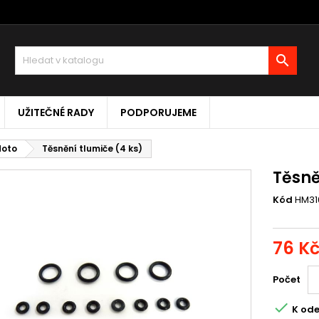

UŽITEČNÉ RADY
PODPORUJEME
Moto
Těsnění tlumiče (4 ks)
Těsně
Kód
HM31
76 K
Počet

K ode