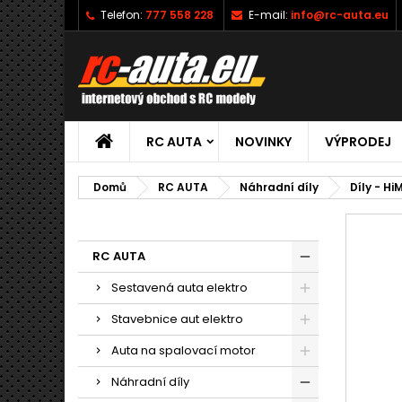
Telefon:
777 558 228
E-mail:
info@rc-auta.eu
RC AUTA
NOVINKY
VÝPRODEJ
Domů
RC AUTA
Náhradní díly
Díly - Hi
RC AUTA
Sestavená auta elektro
Stavebnice aut elektro
Auta na spalovací motor
Náhradní díly