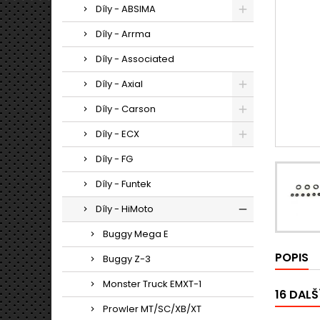
Díly - ABSIMA
Díly - Arrma
Díly - Associated
Díly - Axial
Díly - Carson
Díly - ECX
Díly - FG
Díly - Funtek
Díly - HiMoto
Buggy Mega E
POPIS
Buggy Z-3
Monster Truck EMXT-1
16 DALŠ
Prowler MT/SC/XB/XT