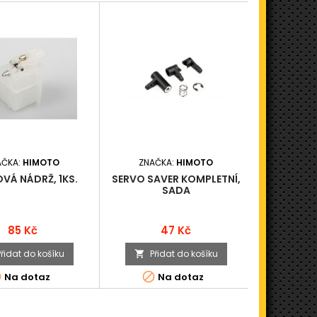
AČKA:
HIMOTO
ZNAČKA:
HIMOTO
ZNAČ
OVÁ NÁDRŽ, 1KS.
SERVO SAVER KOMPLETNÍ,
BRZDOVÉ K
SADA
Cena
Cena
C
85 Kč
47 Kč
4
Přidat do košíku
Přidat do košíku
Při





Na dotaz
Na dotaz
K odesl