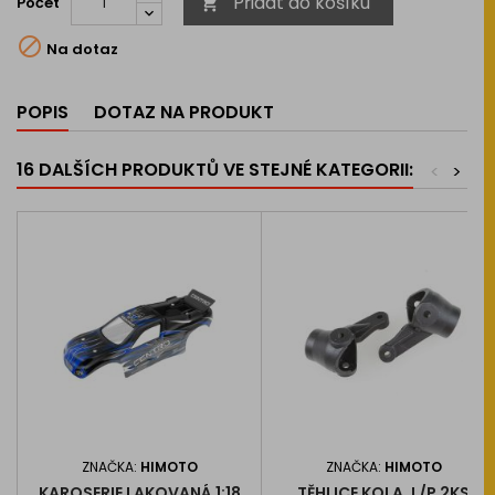
Přidat do košíku
Počet


Na dotaz
POPIS
DOTAZ NA PRODUKT
16 DALŠÍCH PRODUKTŮ VE STEJNÉ KATEGORII:
<
>
ZNAČKA:
HIMOTO
ZNAČKA:
HIMOTO
KAROSERIE LAKOVANÁ 1:18
TĚHLICE KOLA, L/P 2KS