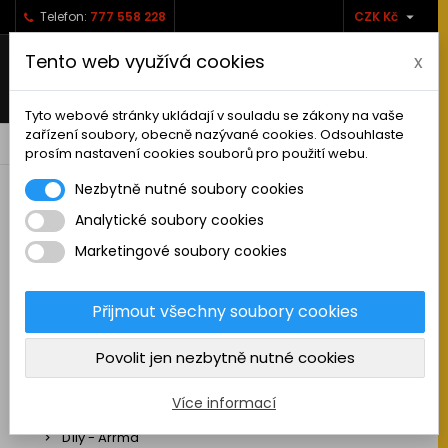

Telefon:
777 558 228
CZK Kč
Tento web využívá cookies
x
Tyto webové stránky ukládají v souladu se zákony na vaše
zařízení soubory, obecně nazývané cookies. Odsouhlaste
0



shopping_cart
prosím nastavení cookies souborů pro použití webu.
Nezbytně nutné soubory cookies
Analytické soubory cookies
RC AUTA
Marketingové soubory cookies
Sestavená auta elektro
Stavebnice aut elektro
Přijmout všechny soubory cookies
Auta na spalovací motor
Povolit jen nezbytně nutné cookies
Náhradní díly
Díly - ABSIMA
Více informací
Díly - Arrma