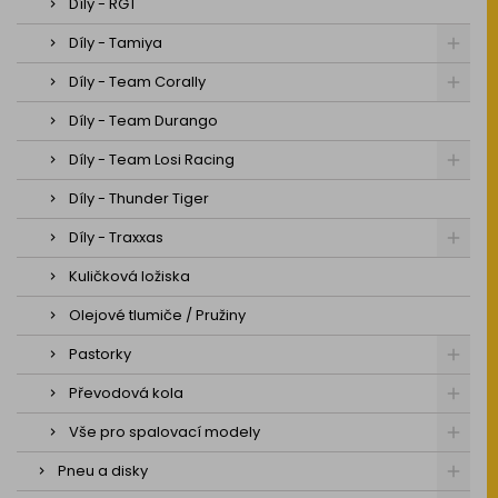
Díly - RGT
Díly - Tamiya
Díly - Team Corally
Díly - Team Durango
Díly - Team Losi Racing
Díly - Thunder Tiger
Díly - Traxxas
Kuličková ložiska
Olejové tlumiče / Pružiny
Pastorky
Převodová kola
Vše pro spalovací modely
Pneu a disky