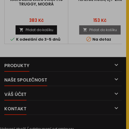
TRUGGY, MODRÁ
Cena
Cena
383 Kč
153 Kč
Přidat do košíku
Přidat do košíku




K odeslání do 3-5 dnů
Na dotaz

PRODUKTY

NAŠE SPOLEČNOST

VÁŠ ÚČET

KONTAKT
Vrácení zboží / odstoupení od smlouvy