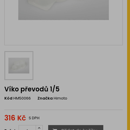
Víko převodů 1/5
Kód
HM50066
Značka
Himoto
316 Kč
S DPH