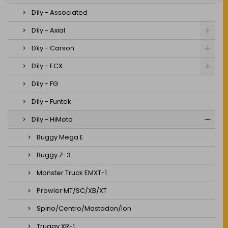
Díly - Associated
Díly - Axial
Díly - Carson
Díly - ECX
Díly - FG
Díly - Funtek
Díly - HiMoto
Buggy Mega E
Buggy Z-3
Monster Truck EMXT-1
Prowler MT/SC/XB/XT
Spino/Centro/Mastadon/Ion
Truggy XR-1