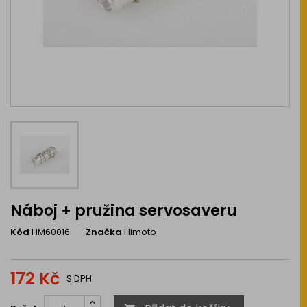
Náboj + pružina servosaveru
Kód
HM60016
Značka
Himoto
172 Kč
S DPH