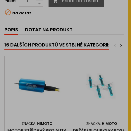
Přidat do košíku
Počet


Na dotaz
POPIS
DOTAZ NA PRODUKT
16 DALŠÍCH PRODUKTŮ VE STEJNÉ KATEGORII:
<
>
ZNAČKA:
HIMOTO
ZNAČKA:
HIMOTO
MOTOR STŘÍDAVÝ PRO AUTA
DRŽÁK/SLOUPKY KAROSERIE