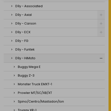
Díly - Associated
Díly - Axial
Díly - Carson
Díly - ECX
Díly - FG
Díly - Funtek
Díly - HiMoto
Buggy Mega E
Buggy Z-3
Monster Truck EMXT-1
Prowler MT/SC/XB/XT
Spino/Centro/Mastadon/Ion
Truggy XR-1