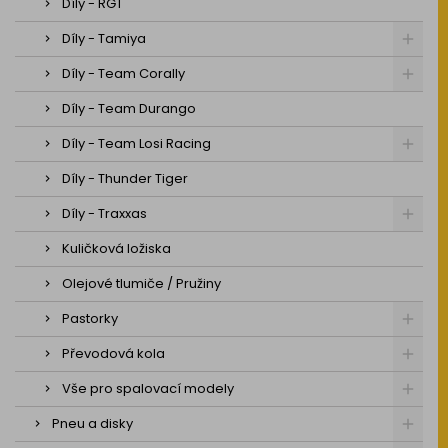
Díly - RGT
Díly - Tamiya
Díly - Team Corally
Díly - Team Durango
Díly - Team Losi Racing
Díly - Thunder Tiger
Díly - Traxxas
Kuličková ložiska
Olejové tlumiče / Pružiny
Pastorky
Převodová kola
Vše pro spalovací modely
Pneu a disky