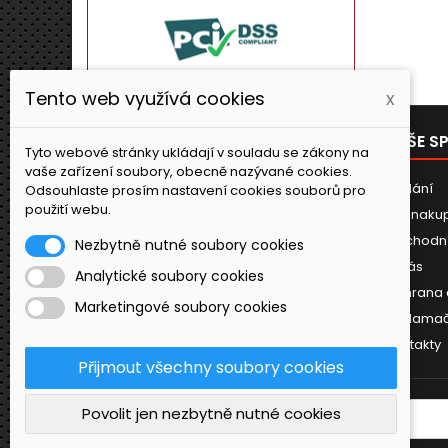
Tento web využívá cookies
x
PRODUKTY
NAŠE S
Tyto webové stránky ukládají v souladu se zákony na
vaše zařízení soubory, obecně nazývané cookies.
Novinky
Dodání
Odsouhlaste prosím nastavení cookies souborů pro
použití webu.
Jak naku
Obchodn
Nezbytně nutné soubory cookies
O nás
Analytické soubory cookies
Ochrana 
Marketingové soubory cookies
Reklamač
Kontakty
Přijmout všechny soubory cookies
Povolit jen nezbytně nutné cookies
ODBĚR NOVINEK