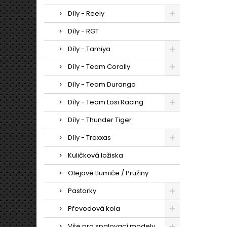
Díly - Reely
Díly - RGT
Díly - Tamiya
Díly - Team Corally
Díly - Team Durango
Díly - Team Losi Racing
Díly - Thunder Tiger
Díly - Traxxas
Kuličková ložiska
Olejové tlumiče / Pružiny
Pastorky
Převodová kola
Vše pro spalovací modely