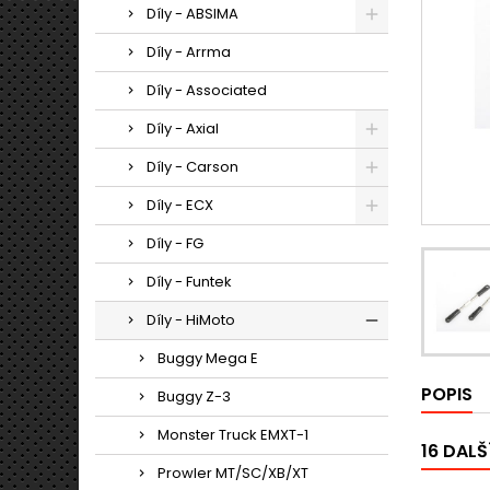
Díly - ABSIMA
Díly - Arrma
Díly - Associated
Díly - Axial
Díly - Carson
Díly - ECX
Díly - FG
Díly - Funtek
Díly - HiMoto
Buggy Mega E
POPIS
Buggy Z-3
Monster Truck EMXT-1
16 DALŠ
Prowler MT/SC/XB/XT