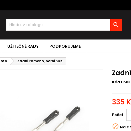

UŽITEČNÉ RADY
PODPORUJEME
Moto
Zadní rameno, horní 2ks
Zadní
Kód
HM6
335 
Počet

Na d