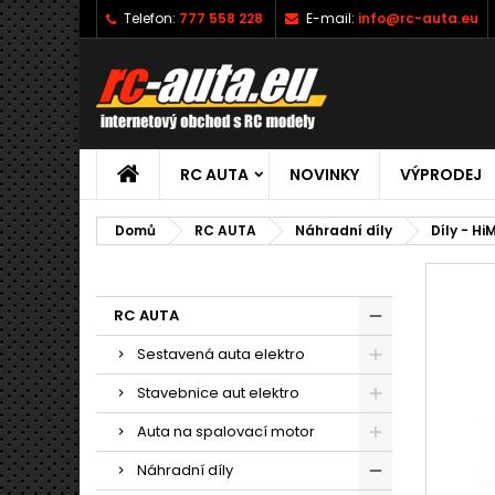
Telefon:
777 558 228
E-mail:
info@rc-auta.eu
RC AUTA
NOVINKY
VÝPRODEJ
Domů
RC AUTA
Náhradní díly
Díly - Hi
RC AUTA
Sestavená auta elektro
Stavebnice aut elektro
Auta na spalovací motor
Náhradní díly