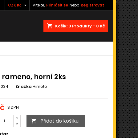

CZK Kč
Vítejte,
Přihlásit se
nebo
Registrovat
shopping_cart
Košík:
0
Produkty - 0 Kč
 rameno, horní 2ks
0034
Značka
Himoto
Kč
S DPH
Přidat do košíku

otaz