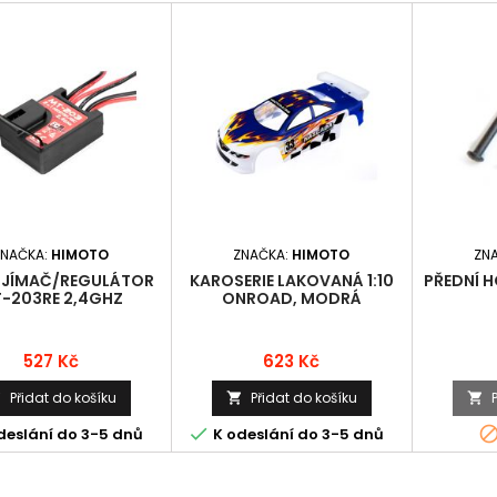
ZNAČKA:
HIMOTO
ZNAČKA:
HIMOTO
ZN
ŘIJÍMAČ/REGULÁTOR
KAROSERIE LAKOVANÁ 1:10
PŘEDNÍ H
-203RE 2,4GHZ
ONROAD, MODRÁ
Cena
Cena
527 Kč
623 Kč
Přidat do košíku
Přidat do košíku




deslání do 3-5 dnů
K odeslání do 3-5 dnů