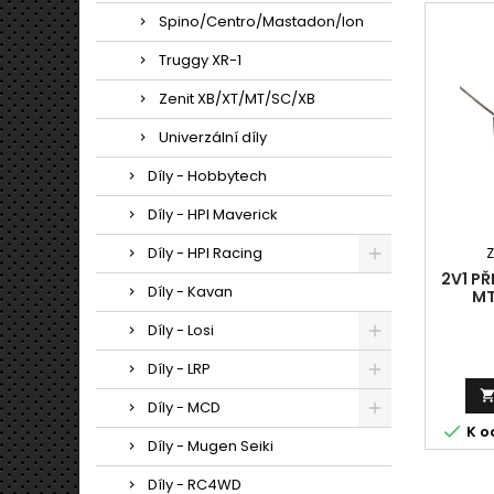
Spino/Centro/Mastadon/Ion
Truggy XR-1
Zenit XB/XT/MT/SC/XB
Univerzální díly
Díly - Hobbytech
Díly - HPI Maverick
Díly - HPI Racing
2V1 P
Díly - Kavan
MT
Díly - Losi
Díly - LRP
Díly - MCD

K o
Díly - Mugen Seiki
Díly - RC4WD