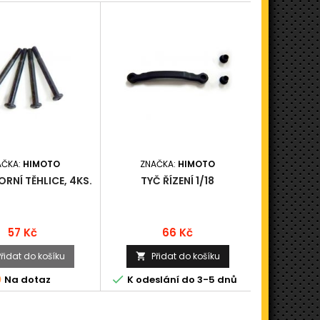
AČKA:
HIMOTO
ZNAČKA:
HIMOTO
ZNAČ
ORNÍ TĚHLICE, 4KS.
TYČ ŘÍZENÍ 1/18
KRYT P
Cena
Cena
57 Kč
66 Kč
Přidat do košíku
Přidat do košíku
Při





Na dotaz
K odeslání do 3-5 dnů
N