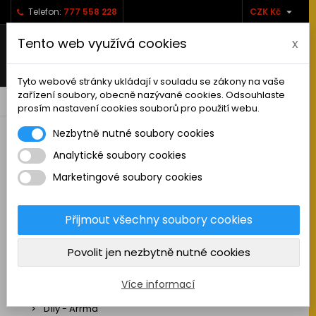

Telefon:
777 558 228
CZK Kč
Tento web využívá cookies
x
Tyto webové stránky ukládají v souladu se zákony na vaše
zařízení soubory, obecně nazývané cookies. Odsouhlaste
0



shopping_cart
prosím nastavení cookies souborů pro použití webu.
Nezbytně nutné soubory cookies
Analytické soubory cookies
RC AUTA
Marketingové soubory cookies
Sestavená auta elektro
Stavebnice aut elektro
Přijmout všechny soubory cookies
Auta na spalovací motor
Povolit jen nezbytně nutné cookies
Náhradní díly
Díly - ABSIMA
Více informací
Díly - Arrma