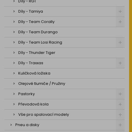
Díly - RGT
Díly - Tamiya
Díly - Team Corally
Díly - Team Durango
Díly - Team Losi Racing
Díly - Thunder Tiger
Díly - Traxxas
Kuličková ložiska
Olejové tlumiče / Pružiny
Pastorky
Převodová kola
Vše pro spalovací modely
Pneu a disky