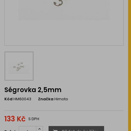
Ségrovka 2,5mm
Kód
HM60043
Značka
Himoto
133 Kč
S DPH