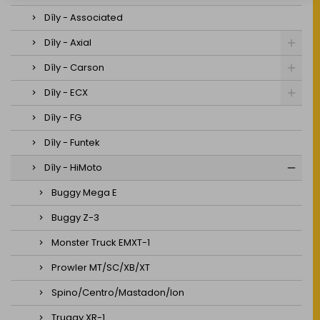
Díly - Associated
Díly - Axial
Díly - Carson
Díly - ECX
Díly - FG
Díly - Funtek
Díly - HiMoto
Buggy Mega E
Buggy Z-3
Monster Truck EMXT-1
Prowler MT/SC/XB/XT
Spino/Centro/Mastadon/Ion
Truggy XR-1