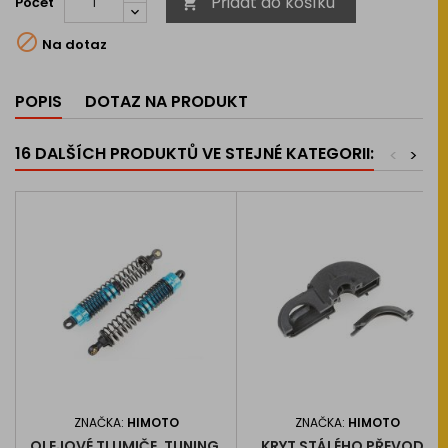
Přidat do košíku
Počet


Na dotaz
POPIS
DOTAZ NA PRODUKT
16 DALŠÍCH PRODUKTŮ VE STEJNÉ KATEGORII:
<
>
ZNAČKA:
HIMOTO
ZNAČKA:
HIMOTO
OLEJOVÉ TLUMIČE, TUNING,
KRYT STÁLÉHO PŘEVODU