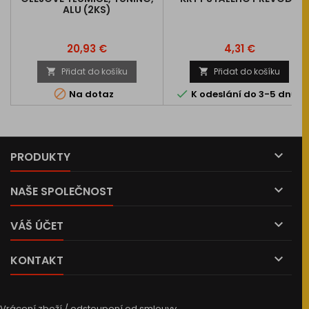
ALU (2KS)
Cena
Cena
20,93 €
4,31 €
Přidat do košíku
Přidat do košíku




Na dotaz
K odeslání do 3-5 dnů

PRODUKTY

NAŠE SPOLEČNOST

VÁŠ ÚČET

KONTAKT
Vrácení zboží / odstoupení od smlouvy