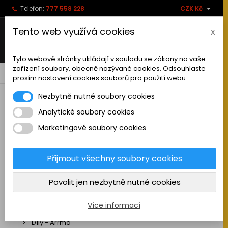

Telefon:
777 558 228
CZK Kč
Tento web využívá cookies
x
Tyto webové stránky ukládají v souladu se zákony na vaše
zařízení soubory, obecně nazývané cookies. Odsouhlaste
0



shopping_cart
prosím nastavení cookies souborů pro použití webu.
Nezbytně nutné soubory cookies
Analytické soubory cookies
RC AUTA
Marketingové soubory cookies
Sestavená auta elektro
Stavebnice aut elektro
Přijmout všechny soubory cookies
Auta na spalovací motor
Povolit jen nezbytně nutné cookies
Náhradní díly
Díly - ABSIMA
Více informací
Díly - Arrma