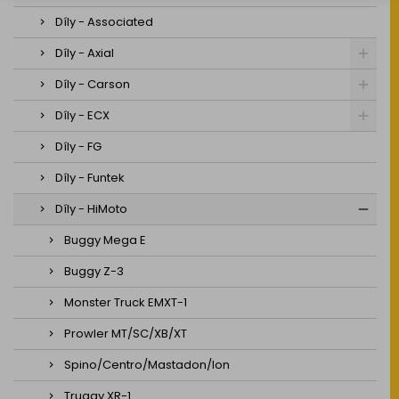
Díly - Associated
Díly - Axial
Díly - Carson
Díly - ECX
Díly - FG
Díly - Funtek
Díly - HiMoto
Buggy Mega E
Buggy Z-3
Monster Truck EMXT-1
Prowler MT/SC/XB/XT
Spino/Centro/Mastadon/Ion
Truggy XR-1