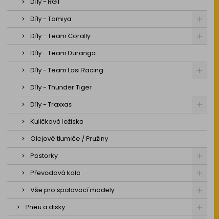
Díly - RGT
Díly - Tamiya
Díly - Team Corally
Díly - Team Durango
Díly - Team Losi Racing
Díly - Thunder Tiger
Díly - Traxxas
Kuličková ložiska
Olejové tlumiče / Pružiny
Pastorky
Převodová kola
Vše pro spalovací modely
Pneu a disky