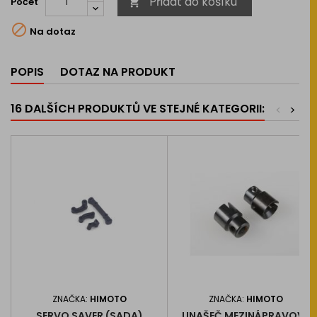
Přidat do košíku
Počet


Na dotaz
POPIS
DOTAZ NA PRODUKT
16 DALŠÍCH PRODUKTŮ VE STEJNÉ KATEGORII:
<
>
ZNAČKA:
HIMOTO
ZNAČKA:
HIMOTO
SERVO SAVER (SADA)
UNAŠEČ MEZINÁPRAVOVÉ