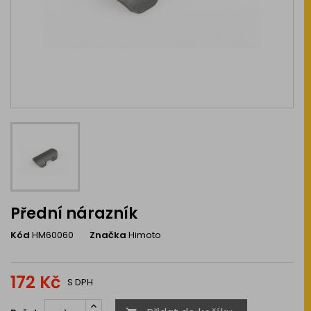
Přední nárazník
Kód
HM60060
Značka
Himoto
172 Kč
S DPH