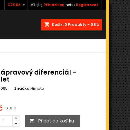

CZK Kč
Vítejte,
Přihlásit se
nebo
Registrovat
shopping_cart
Košík:
0
Produkty - 0 Kč
ápravový diferenciál -
let
0065
Značka
Himoto
č
S DPH
Přidat do košíku
