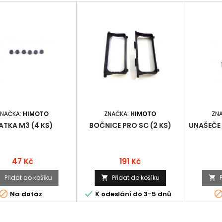
ZNAČKA:
HIMOTO
ZNAČKA:
HIMOTO
ZN
ATKA M3 (4 KS)
BOČNICE PRO SC (2 KS)
UNAŠEČE 
Cena
Cena
47 Kč
191 Kč
Přidat do košíku
Přidat do košíku





Na dotaz
K odeslání do 3-5 dnů