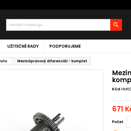

UŽITEČNÉ RADY
PODPORUJEME
Moto
Mezinápravový diferenciál - komplet
Mezin
komp
Kód
HM6
671 K
Počet