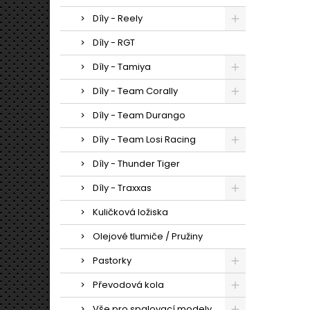
Díly - Reely
Díly - RGT
Díly - Tamiya
Díly - Team Corally
Díly - Team Durango
Díly - Team Losi Racing
Díly - Thunder Tiger
Díly - Traxxas
Kuličková ložiska
Olejové tlumiče / Pružiny
Pastorky
Převodová kola
Vše pro spalovací modely