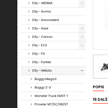
Díly - ABSIMA
Díly - Arrma
Díly - Associated
Díly - Axial
Díly - Carson
Díly - ECX
Díly - FG
Díly - Funtek
Díly - HiMoto
Buggy Mega E
POPIS
Buggy Z-3
Monster Truck EMXT-1
16 DALŠ
Prowler MT/SC/XB/XT