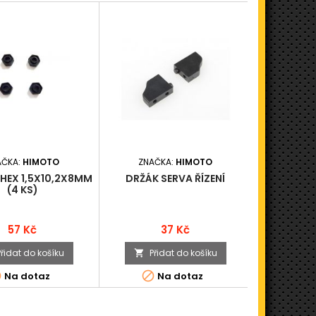
AČKA:
HIMOTO
ZNAČKA:
HIMOTO
ZNAČ
HEX 1,5X10,2X8MM
DRŽÁK SERVA ŘÍZENÍ
KAROSERIE
(4 KS)
SHORT C
Cena
Cena
57 Kč
37 Kč
Přidat do košíku
Přidat do košíku
Při





Na dotaz
Na dotaz
K odesl