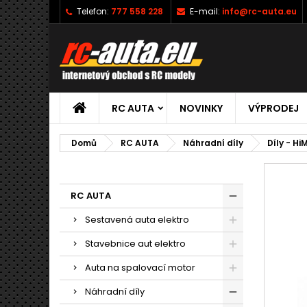
Telefon:
777 558 228
E-mail:
info@rc-auta.eu
RC AUTA
NOVINKY
VÝPRODEJ
Domů
RC AUTA
Náhradní díly
Díly - Hi
RC AUTA
Sestavená auta elektro
Stavebnice aut elektro
Auta na spalovací motor
Náhradní díly