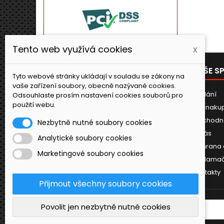
Tento web využívá cookies
x
PRODUKTY
NAŠE S
Tyto webové stránky ukládají v souladu se zákony na
vaše zařízení soubory, obecně nazývané cookies.
Novinky
Dodání
Odsouhlaste prosím nastavení cookies souborů pro
použití webu.
Jak naku
Obchodn
Nezbytně nutné soubory cookies
O nás
Analytické soubory cookies
Ochrana 
Marketingové soubory cookies
Reklamač
Kontakty
Přijmout všechny soubory cookies
Povolit jen nezbytně nutné cookies
ODBĚR NOVINEK