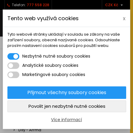

Telefon:
777 558 228
CZK Kč
Tento web využívá cookies
x
Tyto webové stránky ukládají v souladu se zákony na vaše
zařízení soubory, obecně nazývané cookies. Odsouhlaste
0



shopping_cart
prosím nastavení cookies souborů pro použití webu.
Nezbytně nutné soubory cookies
Analytické soubory cookies
RC AUTA
Marketingové soubory cookies
Sestavená auta elektro
Stavebnice aut elektro
Přijmout všechny soubory cookies
Auta na spalovací motor
Povolit jen nezbytně nutné cookies
Náhradní díly
Díly - ABSIMA
Více informací
Díly - Arrma