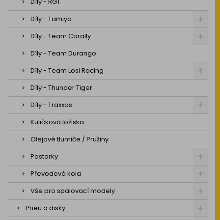
Díly - RGT
Díly - Tamiya
Díly - Team Corally
Díly - Team Durango
Díly - Team Losi Racing
Díly - Thunder Tiger
Díly - Traxxas
Kuličková ložiska
Olejové tlumiče / Pružiny
Pastorky
Převodová kola
Vše pro spalovací modely
Pneu a disky