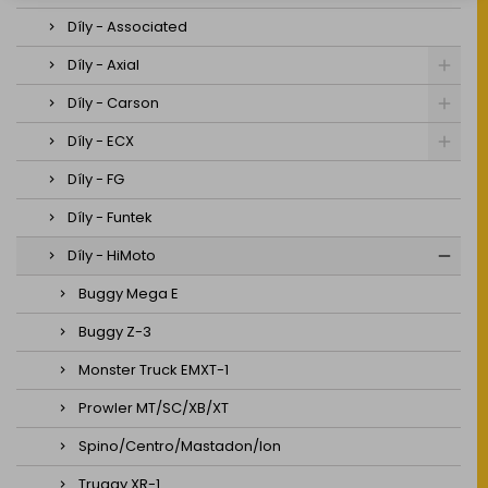
Díly - Associated
Díly - Axial
Díly - Carson
Díly - ECX
Díly - FG
Díly - Funtek
Díly - HiMoto
Buggy Mega E
Buggy Z-3
Monster Truck EMXT-1
Prowler MT/SC/XB/XT
Spino/Centro/Mastadon/Ion
Truggy XR-1