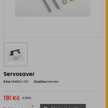
Servosaver
Kód
HM903-031
Značka
Himoto
191 Kč
S DPH