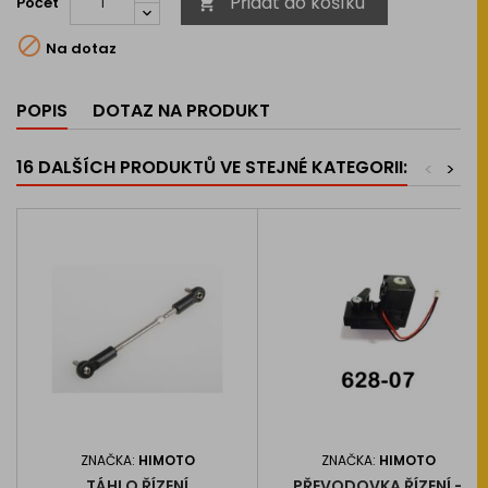
Přidat do košíku
Počet


Na dotaz
POPIS
DOTAZ NA PRODUKT
16 DALŠÍCH PRODUKTŮ VE STEJNÉ KATEGORII:
<
>
ZNAČKA:
HIMOTO
ZNAČKA:
HIMOTO
TÁHLO ŘÍZENÍ
PŘEVODOVKA ŘÍZENÍ -