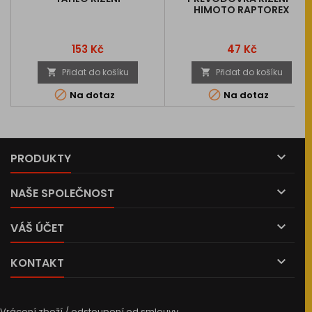
HIMOTO RAPTOREX
Cena
Cena
153 Kč
47 Kč
Přidat do košíku
Přidat do košíku




Na dotaz
Na dotaz

PRODUKTY

NAŠE SPOLEČNOST

VÁŠ ÚČET

KONTAKT
Vrácení zboží / odstoupení od smlouvy